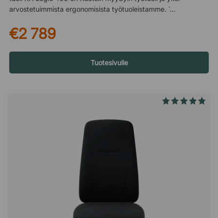
arvostetuimmista ergonomisista työtuoleistamme. Tuoli tarjoaa
korkean mukavuuden, useita erilaisia ​​säätömahdollisuuksia ja
€2 789
sillä on myös pohjoismainen Joutsenmerkki, mikä varmistaa,
että RH Logic 400 täyttää korkeat ympäristö- ja
kestävyysvaatimukset. Istu hyvällä ergonomialla ja mukavasti
koko päivän ajan RH Logic 400 Elite 24/7 eroaa RH Logic
Tuotesivulle
400:sta siinä, että siinä on 20 mm ylimääräistä
vaahtomuovipehmustetta selkänojassa ja istuimessa.
Lisäpehmusteen ansiosta tämä tuoli tarjoaa poikkeuksellisen
mukavuuden ja on hyväksytty käytettäväksi 24 tunnin
työvuoroissa. Pääse eroon jalkasäryistä ja painontunteesta
Tässä työtuolissa on säädettävällä vastuksella varustettu
polvinivelkeinu, joka voidaan lukita mihin tahansa asentoon.
Polvinivelkeinu saa selkänojan ja istuimen liikkumaan
tasaisesti, kun nojaat taaksepäin, aivan kuten keinutuolissa.
Keinua käytettäessä verenkierto vilkastuu, mikä vähentää
särkyjä ja raskauden tunnetta jaloissa. Istu optimaalisesti
säädettävän istuinsyvyyden ansiosta Istuimessa on mukava
vesiputousreuna, joka vähentää takareisiin kohdistuvaa
painetta, ja sen syvyyttä voidaan säätää kahdeksalla