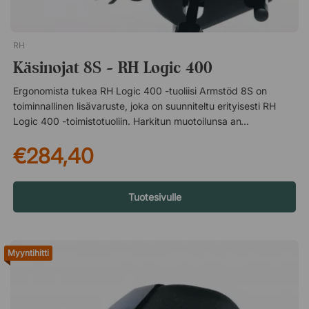
RH
Käsinojat 8S - RH Logic 400
Ergonomista tukea RH Logic 400 -tuoliisi Armstöd 8S on
toiminnallinen lisävaruste, joka on suunniteltu erityisesti RH
Logic 400 -toimistotuoliin. Harkitun muotoilunsa ansiosta ne
täydentävät tuolia ja edistävät kuormitusta vähentävää ja
€284,40
ergonomisempaa työasentoa koko työpäivän ajan.
Säädettävissä yksilöllistä mukavuutta varten Käsinojat ovat
säädettävissä korkeuden, leveyden ja kulman osalta, mikä
tekee niiden mukauttamisesta omiin tarpeisiisi ja työasentoosi
Tuotesivulle
helppoa. Tarjoamalla oikean tuen käsivarsille ja hartioille ne
vähentävät niskaan ja ylävartaloon kohdistuvaa kuormitusta –
tärkeä tekijä paremman mukavuuden ja työpöydän ääressä
Myyntihitti
tapahtuvan paremman ryhdin kannalta.RH Logic 400 -
työtuoliin sopivat käsinojat. Käsinojien korkeus, leveys ja kulma
on säädettävissä, ja ne tarjoavat ergonomisemman istuma-
asennon työskentelyn aikana. RH Logic 400:n käsinojat.