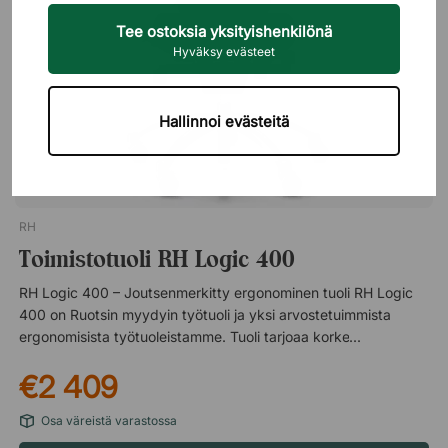
Tee ostoksia yksityishenkilönä
Hyväksy evästeet
Hallinnoi evästeitä
RH
Toimistotuoli RH Logic 400
RH Logic 400 – Joutsenmerkitty ergonominen tuoli RH Logic
400 on Ruotsin myydyin työtuoli ja yksi arvostetuimmista
ergonomisista työtuoleistamme. Tuoli tarjoaa korkean
mukavuuden, useita erilaisia asetusvaihtoehtoja ja sillä on
€2 409
myös pohjoismainen ympäristömerkki, mikä varmistaa, että RH
Logic 400 täyttää korkeat ympäristö- ja
Osa väreistä varastossa
kestävyysvaatimukset. Ehkäise jalkojen turvotusta ja
raskauden tunnetta RH Logic 400 ergonomisessa työtuolissa