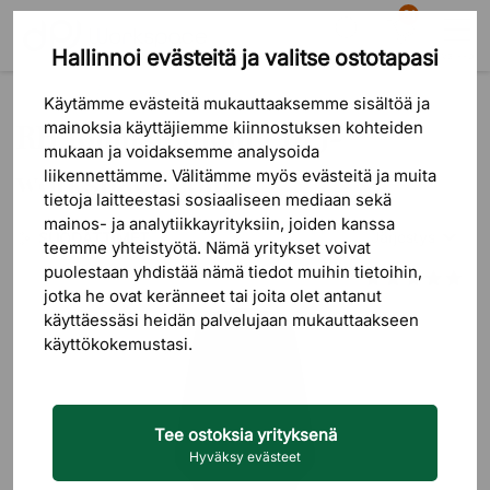
81
Hallinnoi evästeitä ja valitse ostotapasi
Etsi
Ostoskori
Valikko
Tuotemerkit
RH
Käytämme evästeitä mukauttaaksemme sisältöä ja
RH toimistotuolit | DPJ-
mainoksia käyttäjiemme kiinnostuksen kohteiden
mukaan ja voidaksemme analysoida
workspace.com
liikennettämme. Välitämme myös evästeitä ja muita
tietoja laitteestasi sosiaaliseen mediaan sekä
mainos- ja analytiikkayrityksiin, joiden kanssa
Järjestys
SUODATTIMET
teemme yhteistyötä. Nämä yritykset voivat
puolestaan ​​yhdistää nämä tiedot muihin tietoihin,
Edullisin ens
jotka he ovat keränneet tai joita olet antanut
käyttäessäsi heidän palvelujaan mukauttaakseen
Kallein ensi
käyttökokemustasi.
Uusin ensin
Tee ostoksia yrityksenä
Hyväksy evästeet