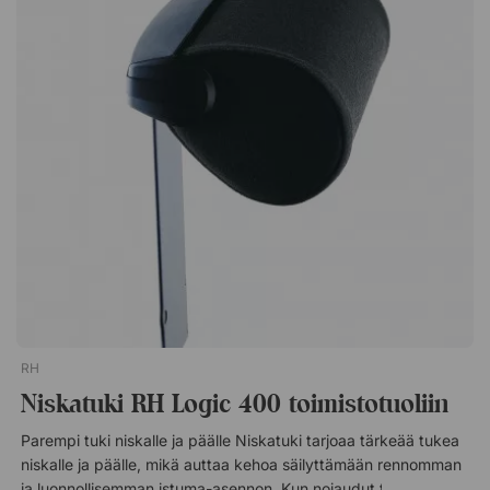
Säädettävä korkeus, leveyys ja kulma.
RH
Niskatuki RH Logic 400 toimistotuoliin
Parempi tuki niskalle ja päälle Niskatuki tarjoaa tärkeää tukea
niskalle ja päälle, mikä auttaa kehoa säilyttämään rennomman
ja luonnollisemman istuma-asennon. Kun nojaudut taaksepäin