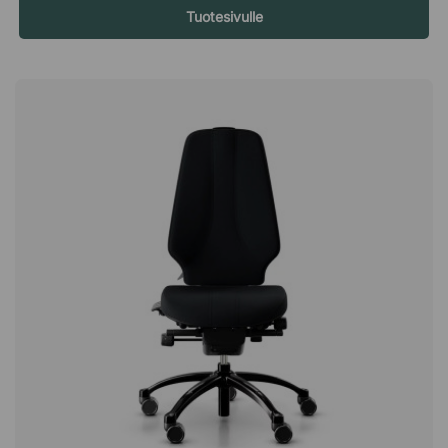
Tuotesivulle
on älykäs polvinivelkeinu säädettävällä vastuksella, joka
voidaan lukita mihin tahansa asentoon. Polvinivelkeinu
tarkoittaa, että selkänoja ja istuin liikkuvat tasaisesti, kun
nojaat taaksepäin, aivan kuten keinutuoli. Kun käytät keinua,
verenkierto vilkastuu, mikä vähentää jalkojen turvotusta ja
istumisen aiheuttamaa väsymistä. Istu optimaalisesti
säädettävän istuinsyvyyden ansiosta Istuimessa on mukava
vesiputousreuna, joka vähentää takareisiin kohdistuvaa
painetta. Istuimen syvyyttä voidaan säätää kahdeksan
senttimetrin alueella. Tämän ansiosta istut aina mukavasti
riippumatta siitä, kuinka pitkä olet, säilyttäen samalla hyvän
verenkierron jalkoihin asti. Säädä istuimen syvyys niin, että
istuimen etureunan ja polvitaipeen välissä on noin kaksi
sormenleveyttä parhaan mukavuuden saavuttamiseksi.
Vähennä selän, hartioiden ja niskan kuormitusta RH Logic 400
on varustettu korkeussäädettävällä selkänojalla ja
ilmasäädettävällä ristiseläntuella, jota voit helposti säätää
selkänojan vieressä riippuvalla pumpulla. Säätämällä
selkänojaa niin, että se sopii selkäkaarellesi, istut luonnollisen
ryhdikkäästi ja vähennät nivelten ja lihasten rasitusta. Tämä