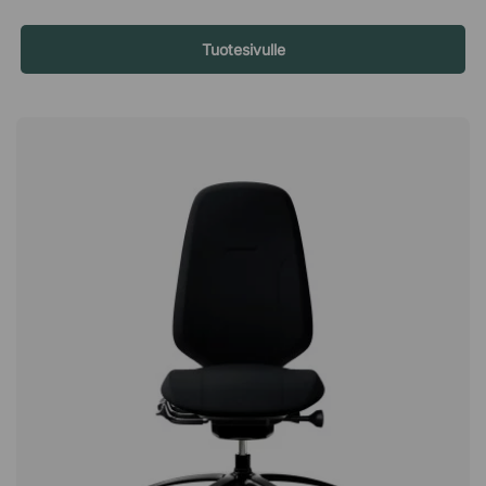
väsymystä ja painon tunnetta jaloissa RH Mereo 220:ssä on
pehmeä ja kitkaton polvinivelkeinu painovastuksella, joka
voidaan myös lukita mihin tahansa asentoon. Polvinivelkeinu
Tuotesivulle
tarkoittaa, että selkänoja ja istuin liikkuvat tasaisesti, kun
nojaat taaksepäin, aivan kuten keinutuoli. Käyttämällä keinua
usein työpäivän aikana stimuloit verenkiertoa ja vähennät
särkyjä ja painon tunnetta jaloissa. Ehkäise selkä- ja
hartiakipuja Työtuolissa on korkea selkänoja, jota voidaan
nostaa ja laskea, ja siinä on älykäs kallistusmekanismi, jonka
avulla voit kallistaa selkänojaa istuimesta riippumatta. Tämän
ansiosta voit aina säätää selkänojan selällesi sopivaksi, jotta
istut oikealla tuella koko päivän. Selkänoja on myös mukavasti
pyöristetty, jotta se tukee hyvin myös kylkiä. Istu mukavasti
säädettävällä istuinsyvyydellä Ainutlaatuisen istuinmuotoilun
täydentää kalteva vesiputousreuna edessä, joka vähentää
takareisien painetta, ja istuinta voidaan säätää 10 senttimetrin
alueella syvyyssunnassa. Siten istut aina optimaalisesti
työtuolissa riippumatta siitä, kuinka pitkä olet, samalla kun
säilytät hyvän verenkierron jalkoihin asti. Istuinsyvyys tulee
säätää niin, että istuimen ja polvitaipeen väliin mahtuu noin
kaksi sormea. Säädä helposti – jaa tuoli kollegoiden kanssa!