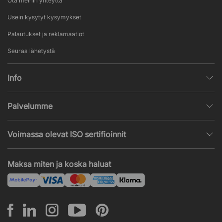
Ota meihin yhteyttä
Usein kysytyt kysymykset
Palautukset ja reklamaatiot
Seuraa lähetystä
Info
Henkilötietojen käsittely
Palvelumme
Myyntiehdot
Sisustussuunnittelu
Suosittuja sivuja
Voimassa olevat ISO sertifioinnit
Toimistokalustetarjous
Uutisia ja artikkeleita
ISO 9001
Akustiikka- ja ääniongelmat
Maksa miten ja koska haluat
ISO 14001
Asennus
ISO 45001