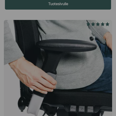
Säädä helposti – jaa tuoli kollegoiden kanssa! Tuoli on helppo
Tuotesivulle
säätää kullekin yksilöllisesti sopivaksi, joten se sopii
erinomaisesti työpaikoille, joissa useat ihmiset jakavat saman
tuolin. Pitkällä 10 vuoden takuulla olet myös varma, että saat
kestävän, laadukkaan työtuolin, joka kestää useiden eri
ihmisten käyttöä. Tekniset tiedot Istuin ja selkänoja Satulan
muotoinen istuin. Istuimen ja selkänojan kulmaa voidaan
säätää erikseen. Säädettävä istuinkorkeus (56,5-81 cm).
Verhoiltu Select-kankaalla (85 % Uuden-Seelannin villaa, 15 %
polyamidia). Ristikko ja pyörät Pyörät koville lattioille (ø50
mm). Jalkaristikon halkaisija: 59 cm. Jalkarenkaan halkaisija:
45,5 cm – lisävaruste! Sertifikaatit EPD ISO 14025
GREENGUARD Gold.RH Support 4501 on ergonominen tuoli,
jossa on satulan muotoinen istuin ja joka edistää aktiivista
istumista työpäivän aikana. Se on erinomainen valinta sinulle,
joka haluat vaihdella usein istuma- ja seisoma-asennon välillä.
Satulan muotoinen istuin. Säädettävä istuinkulma. Säädettävä
selkänojan kulma. Säädettävä istuinkorkeus. 10 vuoden takuu.