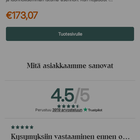
tuolissa, niskan lihakset saavat lepoa samalla kun pää saa
€173,07
vakaan tuen. Tämä voi auttaa vähentämään jännitystä
niskassa, hartioissa ja yläselässä – vaivoja, jotka ovat yleisiä
pitkäaikaisessa tietokoneella työskentelyssä. Säädettävä
optimaalista ergonomiaa varten Niskatuki on säädettävissä
Tuotesivulle
sekä korkeussuunnassa että syvyyssuunnassa, mikä tekee
sen mukauttamisesta omaan kehoon ja istuma-asentoon
helppoa. Säätämällä asentoa voit varmistaa, että niskatuki
tarjoaa oikeanlaisen tuen juuri siellä, missä sitä eniten
Mitä asiakkaamme sanovat
tarvitaan. Verhoiltu kestävällä kankaalla Niskatuki on verhoiltu
mustalla tekstiilillä (Select SC60999), joka on kulutusta
kestävä kangas ja sopii hyvin yhteen työtuolin muotoilun
4.5
/5
kanssa. Neutraali väri sulautuu tyylikkäästi tuoliin ja luo
yhtenäisen ja ammattimaisen ilmeen
työympäristöön. Niskatuki, joka sopii kaikkiin RH Logic 400 -
työtuoliversioihin, mukaan lukien RH Logic 400 Elite ja RH
Perustuu
3919 arvosteluun
Logic 400 Komfort. Niskatuen korkeus ja syvyys on
säädettävissä. Säädettävä korkeus ja syvyys. Verhoiltu
mustalla tekstiilillä (Select SC60999).
Kysymyksiin vastaaminen ennen ostopäätöstä.