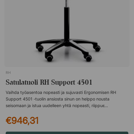
yksittäin. Pehmusteet ovat täysin symmetrisiä. Sama
pehmuste sopii sekä oikealle että vasemmalle puolelle.
RH
Satulatuoli RH Support 4501
Vaihda työasentoa nopeasti ja sujuvasti Ergonomisen RH
Support 4501 -tuolin ansiosta sinun on helppo nousta
seisomaan ja istua uudelleen yhtä nopeasti, riippuen siitä, mitä
työtehtäväsi vaativat. Satulatuoli on siksi suosittu valinta
€946,31
terveydenhuollon ammattilaisten, hammaslääkäreiden ja
vastaanottovirkailijoiden keskuudessa, mutta tietysti hyvä
vaihtoehto kaikkiin joustavaa istumista vaativiin paikkoihin.