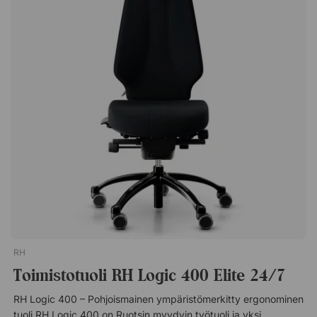
Valinnaiset käsinojat (säädettävä korkeus, syvyys, kulma).
ISO 14025, GREENGUARD Gold, JoutsenmerkkiRH Logic 400
Säädettävä istuinsyvyys. Ristiseläntuki (ilmasäädettävä).
Comfort on korkealaatuinen ergonominen työtuoli, joka antaa
Polvinivelkeinu lukittavissa mihin tahansa asentoon.
hyvän tuen työpäivän aikana. Työtuoli on helppo säätää
Joutsenmerkki.
sopivaksi eri henkilöille. Säädettävä istuinkorkeus. Valinnainen
niskatuki (säädettävä korkeus, syvyys ja kulma). Valinnaiset
käsinojat (säädettävä korkeus, syvyys, kulma). Säädettävä
istuinsyvyys. Ristiseläntuki (säädettävä). Säädettävällä
vastuksella varustettu polvinivelkeinu (lukittavissa mihin
tahansa asentoon). Lisäpehmuste ja hyvä ilmanvaihto.
RH
Toimistotuoli RH Logic 400 Elite 24/7
RH Logic 400 – Pohjoismainen ympäristömerkitty ergonominen
tuoli RH Logic 400 on Ruotsin myydyin työtuoli ja yksi