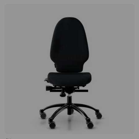
Lisävarusteet Käsinojat, joissa säädettävä korkeus, syvyys ja
nivelten ja lihasten rasitusta. Tämä voi vähentää rasitusta
kulma. Niskatuki, korkeus- ja syvyyssäädettävä. Sertifikaatit
esimerkiksi selässä, niskassa ja hartioissa. Lievittää jalkojen
EN 1335, BS5459-2 Möbelfakta EPD ISO 14025
kipua ja painon tunnetta Työtuolissa on älykäs polvinivelkeinu
GREENGUARD Gold Joutsen-merkki.RH Logic 400 Elite on
säädettävällä vastuksella, joka voidaan lukita mihin tahansa
ergonominen työtuoli, jossa on useita säädettäviä
asentoon. Polvinivelkeinu tarkoittaa, että selkänoja ja istuin
ominaisuuksia. Sen korkea laatu yhdistettynä normaalia
liikkuvat tasaisesti, kun nojaat taaksepäin, aivan kuten
paksumpaan vaahtomuovipehmusteeseen merkitsee, että
keinutuoli. Käyttämällä keinua usein työpäivän aikana stimuloit
tuolia voidaan käyttää jopa 24 tunnin valvomokäytössä.
verenkiertoa ja ehkäiset painon tunnetta ja särkyjä jaloissa.
Säädettävä istuinkorkeus. Valinnainen niskatuki (säädettävä
Istu optimaalisesti säädettävän istuinsyvyyden ansiosta
korkeus, syvyys). Valinnaiset käsinojat (säädettävä korkeus,
Pyöristettyä istuinta täydentää sen kalteva vesiputousreuna
syvyys, kulma). Säädettävä istuinsyvyys. Ristiseläntuki
edessä, mikä vähentää takareisien painetta, ja istuinta voidaan
(ilmasäädettävä). Polvinivelkeinu lukittavissa mihin tahansa
säätää 10 senttimetriä syvyyssuunnassa. Siten istut aina
asentoon. Hyväksytty 24 tunnin käyttöön. Varustettu 20 mm:n
optimaalisesti työtuolissa riippumatta siitä, kuinka pitkä olet, ja
lisäpehmusteella selkänojassa ja istuimessa.
säilytät hyvän verenkierron jalkateriin asti. Istuinsyvyys on
säädettävä niin, että istuimen ja polvien väliin jää noin kaksi
sormenleveyttä. Tiedot Istuin- ja keinutoiminto Istuin, jossa on
kalteva vesiputousreuna. Selkänojan korkeutta voi säätää.
Selkänojan kulmaa voi säätää erikseen. Sisäänrakennettu
ristiseläntuki, jota voidaan säätää ilmapumpulla. Portaaton
polvinivelkeinu, joka voidaan lukita mihin tahansa asentoon.