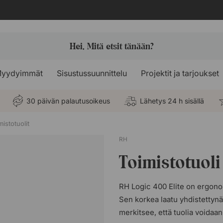
yydyimmät
Sisustussuunnittelu
Projektit ja tarjoukset
30 päivän palautusoikeus
Lähetys 24 h sisällä
istotuolit
RH
Toimistotuoli
RH Logic 400 Elite on ergonom
Sen korkea laatu yhdistett
merkitsee, että tuolia voidaa