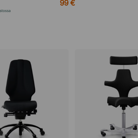
99 €
stossa