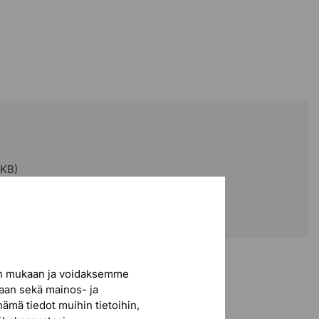
Kyllä
yys
Kyllä
Polvinivelkeinu
Vaatii asennuksen
22,8 kg
150 kg
KB)
10 vuotta
a
Kyllä
en mukaan ja voidaksemme
iaan sekä mainos- ja
nämä tiedot muihin tietoihin,