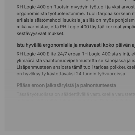
RH Logic 400 on Ruotsin myydyin työtuoli ja yksi arvos
ergonomisista työtuoleistamme. Tuoli tarjoaa korkean 
erilaisia ​​säätömahdollisuuksia ja sillä on myös pohjoi
mikä varmistaa, että RH Logic 400 täyttää korkeat ympär
kestävyysvaatimukset.
Istu hyvällä ergonomialla ja mukavasti koko päivän a
RH Logic 400 Elite 24/7 eroaa RH Logic 400:sta siinä, e
ylimääräistä vaahtomuovipehmustetta selkänojassa ja i
Lisäpehmusteen ansiosta tämä tuoli tarjoaa poikkeukse
on hyväksytty käytettäväksi 24 tunnin työvuoroissa.
Pääse eroon jalkasäryistä ja painontunteesta
Tässä työtuolissa on säädettävällä vastuksella varustett
voidaan lukita mihin tahansa asentoon. Polvinivelkeinu 
istuimen liikkumaan tasaisesti, kun nojaat taaksepäin, a
keinutuolissa. Keinua käytettäessä verenkierto vilkastu
särkyjä ja raskauden tunnetta jaloissa.
Istu optimaalisesti säädettävän istuinsyvyyden ansio