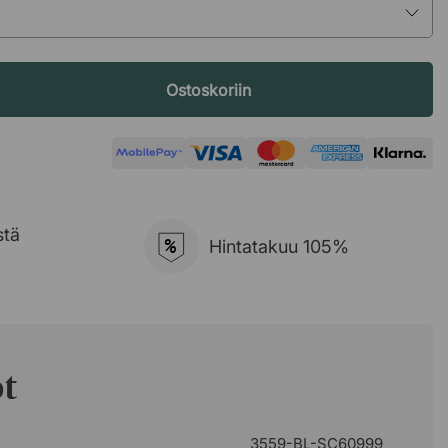
Ostoskoriin
stä
%
Hintatakuu 105%
ot
3559-BL-SC60999