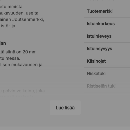
tetuimmista
Tuotemerkki
mukavuuden, useita
smainen Joutsenmerkki,
Istuinkorkeus
istö- ja
Istuinleveys
jan
Istuinsyvyys
ttä siinä on 20 mm
stuimessa.
Käsinojat
llisen mukavuuden ja
Niskatuki
Ristiselän tuki
u polvinivelkeinu, joka
saa selkänojan ja
Selkänojan korkeus
ivan kuten
Lue lisää
u, mikä vähentää
Selkänojan leveys
Jalkaristikko
sta