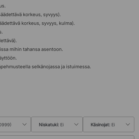
us.
säädettävä korkeus, syvyys).
säädettävä korkeus, syvyys, kulma).
s.
ettävä).
vissa mihin tahansa asentoon.
äyttöön.
äpehmusteella selkänojassa ja istuimessa.
60999)
Niskatuki:
Ei
Käsinojat:
Ei