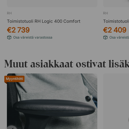
RH
RH
Toimistotuoli RH Logic 400 Comfort
Toimistotuol
€2 739
€2 409
Osa väreistä varastossa
Osa väreist
Muut asiakkaat ostivat lisäk
Myyntihitti