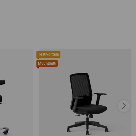
Testivoittaja
Myyntihitti