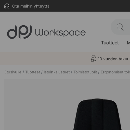
Ota meihin yhteyttä
Tuotteet
M
10 vuoden takuu
Etusivulle
Tuotteet
Istuinkalusteet
Toimistotuolit
Ergonomiset toim