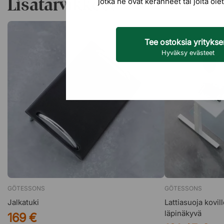
Lisätarvikkeet
jotka he ovat keränneet tai joita o
Lempeä kaari pitää ryhtisi suorassa.
Sisäänrakennettu, ilmasäädettävä ristiseläntuki.
Portaaton polvinivelkeinu, joka voidaan lukita mih
Istuin vesiputousreunalla.
Tee ostoksia yrityks
Säädettävä istuinsyvyys.
Hyväksy evästeet
20 mm paksumpi vaahtomuovipehmuste selkänojas
Verhoiltu Select-kankaalla (85 % villaa, 15 % poly
Lisävarusteet
Käsinojat, joissa säädettävä korkeus, syvyys ja ku
Niskatuki, korkeus- ja syvyyssäädettävä.
Sertifikaatit
EN 1335, BS5459-2
Möbelfakta
EPD ISO 14025
GÖTESSONS
GÖTESSONS
GREENGUARD Gold
Jalkatuki
Lattiasuoja kovill
Joutsen-merkki.
läpinäkyvä
169 €