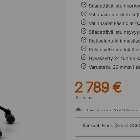
Säädettävä istuinkorke
Valinnainen niskatuki (
Valinnaiset käsinojat (
Säädettävä istuinsyvyy
Ristiseläntuki (ilmasääd
Polvinivelkeinu lukitta
Hyväksytty 24 tunnin k
Varustettu 20 mm:n lis
2 789 €
Sis. veron
Toimitusaika: 3-5 Viikkoa
Kankaat:
Black (Select SC