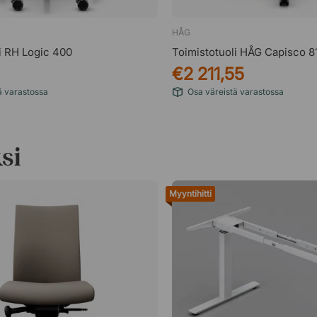
HÅG
i RH Logic 400
Toimistotuoli HÅG Capisco 8
€2 211,55
ä varastossa
Osa väreistä varastossa
si
Myyntihitti