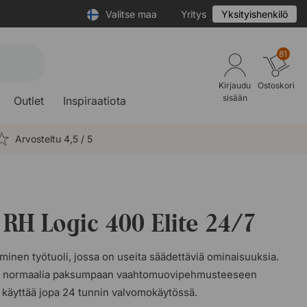
Valitse maa
Yritys
Yksityishenkilö
81
Kirjaudu
Ostoskori
sisään
Outlet
Inspiraatiota
Arvosteltu 4,5 / 5
 RH Logic 400 Elite 24/7
inen työtuoli, jossa on useita säädettäviä ominaisuuksia.
ynä normaalia paksumpaan vaahtomuovipehmusteeseen
n käyttää jopa 24 tunnin valvomokäytössä.