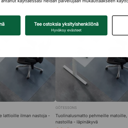
let antanut käyttäessäsi heidän palvelujaan mukauttaakseen käyt
in tahansa asentoon.
enä
Tee ostoksia yksityishenkilönä
Hyväksy evästeet
sa ja istuimessa.
amidia).
lma.
GÖTESSONS
e lattioille ilman nastoja -
Tuolinalusmatto pehmeille matoille,
nastoilla - läpinäkyvä