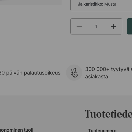
Jalkaristikko:
Musta
300 000+ tyytyväi
30 päivän palautusoikeus
asiakasta
Tuotetied
gonominen tuoli
Tuotenumero