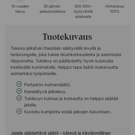
10 vuoden
30 päivän
300 000+
Hintatakuu
takuu
palautusoikeus
tyytyväistä
105%
asiakasta
Tuotekuvaus
Tukeva jalkatuki itsestään säätyvällä levyllä ja
teräsrungolla, joka tukee istuinkorkeudesta ja asennosta
riippumatta. Tukilevy on päällystetty hyvin kulutusta
kestävällä kumimatolla. Helppo tapa lisätä mukavuutta
esimerkiksi työpisteelle.
Portaaton kulmansäätö.
Itsesäätyvä jalkalevy.
Tukilevyn kulmaa ja korkeutta on helppo säätää
jaloilla.
Kuvioitu kumipinta estää jalkojen liukumisen.
Jalalla säädettävä säätö – kätevä ja käytännöllinen