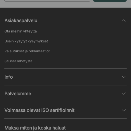
Asiakaspalvelu
Ota meihin yhteyttä
Usein kysytyt kysymykset
Palautukset ja reklamaatiot
Seuraa lähetystä
Info
Henkilötietojen käsittely
Palvelumme
Myyntiehdot
Sisustussuunnittelu
Suosittuja sivuja
Voimassa olevat ISO sertifioinnit
Toimistokalustetarjous
Uutisia ja artikkeleita
ISO 9001
Akustiikka- ja ääniongelmat
Maksa miten ja koska haluat
ISO 14001