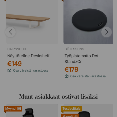
OAKYWOOD
GÖTESSONS
Näyttöteline Deskshelf
Työpistematto Dot
StandzOn
€149
€179
Osa väreistä varastossa
Osa väreistä varastossa
Muut asiakkaat ostivat lisäksi
Myyntihitti
Testivoittaja
Myyntihitti