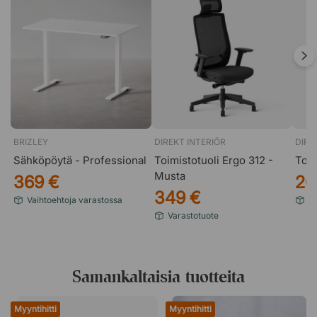
BRIZLEY
DIREKT INTERIÖR
DIRE
Sähköpöytä - Professional
Toimistotuoli Ergo 312 -
Toim
Musta
369 €
20
349 €
Vaihtoehtoja varastossa
Va
Varastotuote
Samankaltaisia tuotteita
Myyntihitti
Myyntihitti