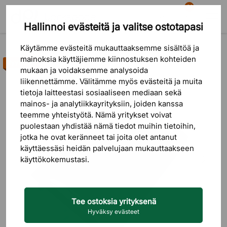
81
Hallinnoi evästeitä ja valitse ostotapasi
Etsi
Ostoskori
Valikko
Tuotteet
Toimistotarvikkeet
Ergonomiatuotteet
Käytämme evästeitä mukauttaaksemme sisältöä ja
mainoksia käyttäjiemme kiinnostuksen kohteiden
Myyntihitti
mukaan ja voidaksemme analysoida
liikennettämme. Välitämme myös evästeitä ja muita
tietoja laitteestasi sosiaaliseen mediaan sekä
mainos- ja analytiikkayrityksiin, joiden kanssa
teemme yhteistyötä. Nämä yritykset voivat
puolestaan ​​yhdistää nämä tiedot muihin tietoihin,
jotka he ovat keränneet tai joita olet antanut
käyttäessäsi heidän palvelujaan mukauttaakseen
käyttökokemustasi.
Tee ostoksia yrityksenä
Hyväksy evästeet