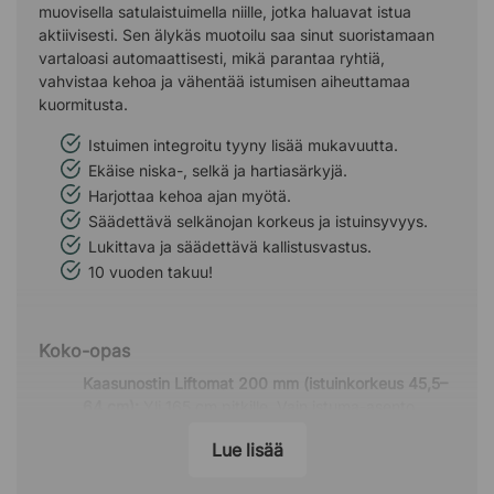
muovisella satulaistuimella niille, jotka haluavat istua
aktiivisesti. Sen älykäs muotoilu saa sinut suoristamaan
vartaloasi automaattisesti, mikä parantaa ryhtiä,
vahvistaa kehoa ja vähentää istumisen aiheuttamaa
kuormitusta.
Istuimen integroitu tyyny lisää mukavuutta.
Ekäise niska-, selkä ja hartiasärkyjä.
Harjottaa kehoa ajan myötä.
Säädettävä selkänojan korkeus ja istuinsyvyys.
Lukittava ja säädettävä kallistusvastus.
10 vuoden takuu!
Koko-opas
Kaasunostin Liftomat 200 mm (istuinkorkeus 45,5–
64 cm):
Yli 165 cm pitkille. Vain istuma-asento.
Voidaan ostaa jalkarenkaalla.
Lue lisää
Kaasunostin Liftomat 265 mm (istuinkorkeus 54–
79,5 cm):
Istuma- ja puoliseisoma-asentoihin. Jos