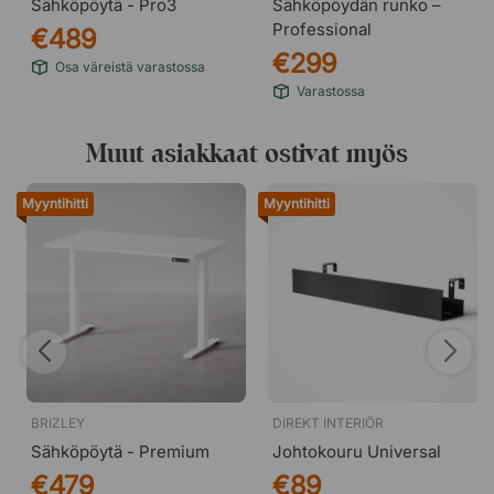
Sähköpöytä - Pro3
Sähköpöydän runko –
GREENGUARD-sertifikaatti – varmistaa, että tuoli
Professional
€489
täyttää tiukat kemikaalipäästörajat.
€299
Maksimipaino: Kaikki HÅG-tuolit ovat EN 1335 -
Osa väreistä varastossa
sertifioituja – testattu enintään 110 kg:n painolle 9
Varastossa
tunnin päivittäisessä käytössä, täyttäen vakauden,
kestävyyden ja turvallisen toiminnan vaatimukset.
Muut asiakkaat ostivat myös
Myyntihitti
Myyntihitti
BRIZLEY
DIREKT INTERIÖR
Sähköpöytä - Premium
Johtokouru Universal
€479
€89