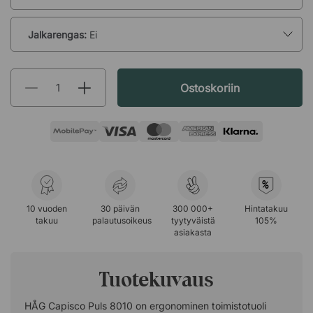
Jalkarengas:
Ei
Ostoskoriin
%
10 vuoden
30 päivän
300 000+
Hintatakuu
takuu
palautusoikeus
tyytyväistä
105%
asiakasta
Tuotekuvaus
HÅG Capisco Puls 8010 on ergonominen toimistotuoli