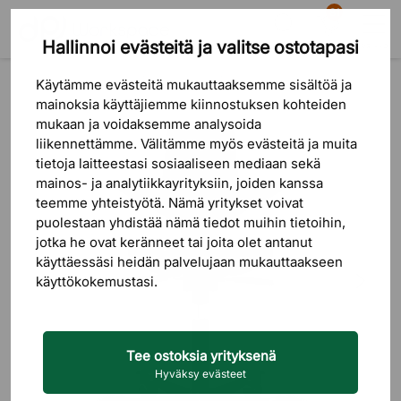
81
Hallinnoi evästeitä ja valitse ostotapasi
Etsi
Ostoskori
Valikko
Tuotteet
Istuinkalusteet
Toimistotuolit
Ergonomiset toimistotuolit
Käytämme evästeitä mukauttaaksemme sisältöä ja
mainoksia käyttäjiemme kiinnostuksen kohteiden
mukaan ja voidaksemme analysoida
liikennettämme. Välitämme myös evästeitä ja muita
tietoja laitteestasi sosiaaliseen mediaan sekä
mainos- ja analytiikkayrityksiin, joiden kanssa
teemme yhteistyötä. Nämä yritykset voivat
puolestaan ​​yhdistää nämä tiedot muihin tietoihin,
jotka he ovat keränneet tai joita olet antanut
käyttäessäsi heidän palvelujaan mukauttaakseen
käyttökokemustasi.
Tee ostoksia yrityksenä
Hyväksy evästeet