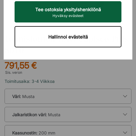
Tee ostoksia yksityishenkilönä
Hyväksy evästeet
HÅG
Toimistotuoli HÅG Capisco Puls
Hallinnoi evästeitä
8010
791,55 €
Sis. veron
Toimitusaika: 3-4 Viikkoa
Väri:
Musta
Jalkaristikon väri:
Musta
Kaasunostin:
200 mm