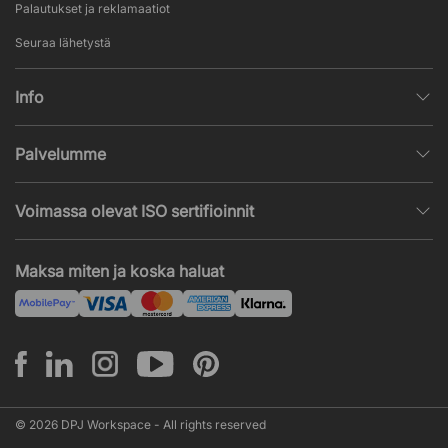
Palautukset ja reklamaatiot
Seuraa lähetystä
Info
Henkilötietojen käsittely
Palvelumme
Myyntiehdot
Sisustussuunnittelu
Suosittuja sivuja
Voimassa olevat ISO sertifioinnit
Toimistokalustetarjous
Uutisia ja artikkeleita
ISO 9001
Akustiikka- ja ääniongelmat
Maksa miten ja koska haluat
ISO 14001
Asennus
ISO 45001
© 2026 DPJ Workspace - All rights reserved