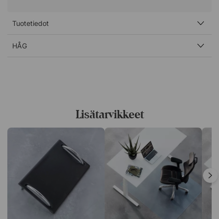
olet hieman lyhyempi, suosittelemme, että valitset
lisäksi jalkarenkaan parhaan istuma-asennon
saavuttamiseksi.
Tuotetiedot
Vaihtele työasentoa ja vältä kipuja
HÅG
HÅG Capisco Puls 8010 on suunniteltu edistämään liikettä
ja tarjoaa siksi monia erilaisia istuma-asentoja. Seiso
puoliksi, istu perinteisesti tai istu sivulle puhuessasi
kollegan kanssa. Vaihtelemalla istuma-asentoa useita
kertoja päivän aikana voit välttää staattisen istumisen
aiheuttamaa kuormitusta esimerkiksi selässä, niskassa ja
Lisätarvikkeet
hartioissa.
Harjoita ja rasita kehoasi oikein
Satulaistuin antaa sinulle aktiivisen työasennon, jossa
aktivoit vartalon ja selän lihaksia, mikä harjoittaa lihaksia
säännöllisessä käytössä. Samalla istuin vähentää vartalon
kuormitusta, koska se tarjoaa neutraalin kaaren
lannerangalle, pitää lantion auki ja lihakset tasapainossa.
Työskentele paremmalla energia-tasolla