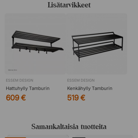
designklassikko, joka pysyy ajankohtaisena vuodesta
Lisätarvikkeet
toiseen.
ESSEM DESIGN
ESSEM DESIGN
Hattuhylly Tamburin
Kenkähylly Tamburin
609 €
519 €
Samankaltaisia tuotteita