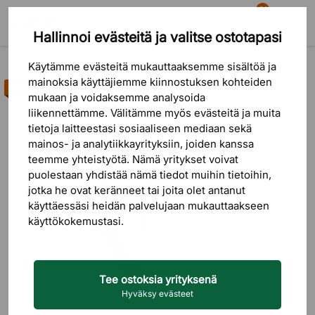
81
Hallinnoi evästeitä ja valitse ostotapasi
Etsi
Ostoskori
Valikko
Tuotteet
Sisustus
Naulakot & Koukut
Käytämme evästeitä mukauttaaksemme sisältöä ja
mainoksia käyttäjiemme kiinnostuksen kohteiden
Myyntihitti
mukaan ja voidaksemme analysoida
liikennettämme. Välitämme myös evästeitä ja muita
tietoja laitteestasi sosiaaliseen mediaan sekä
mainos- ja analytiikkayrityksiin, joiden kanssa
teemme yhteistyötä. Nämä yritykset voivat
puolestaan ​​yhdistää nämä tiedot muihin tietoihin,
jotka he ovat keränneet tai joita olet antanut
käyttäessäsi heidän palvelujaan mukauttaakseen
käyttökokemustasi.
Tee ostoksia yrityksenä
Hyväksy evästeet