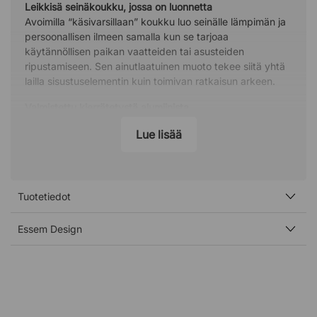
Leikkisä seinäkoukku, jossa on luonnetta
Avoimilla “käsivarsillaan” koukku luo seinälle lämpimän ja
persoonallisen ilmeen samalla kun se tarjoaa
käytännöllisen paikan vaatteiden tai asusteiden
ripustamiseen. Sen ainutlaatuinen muoto tekee siitä yhtä
lailla sisustuselementin kuin toimivan ratkaisun arkeen.
Valmistettu kierrätetystä alumiinista
Koukku on valettu kierrätetystä alumiinista, mikä tekee
Lue lisää
rakenteesta kestävän ja ympäristöystävällisemmän
samalla kun materiaali antaa modernin ilmeen. Huolellinen
valmistus takaa, että koukku kestää käytössä pitkään ja
sopii monenlaisiin sisustuksiin.
Tuotetiedot
Helppo asentaa ja käyttää
Mama toimitetaan kiinnitysruuvin kanssa, mikä tekee
Essem Design
asennuksesta seinälle nopeaa ja helppoa.
Sisusta palkitulla designilla
Jonas Bergfeldtin suunnittelema Mama on palkittu
designpalkinnolla “Utmärkt Svensk Form” ja esitelty
useissa kansainvälisissä näyttelyissä. Suosittu