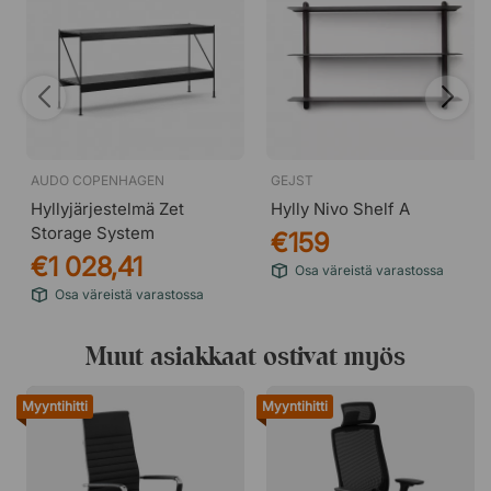
AUDO COPENHAGEN
GEJST
Hyllyjärjestelmä Zet
Hylly Nivo Shelf A
Storage System
€159
€1 028,41
Osa väreistä varastossa
Osa väreistä varastossa
Muut asiakkaat ostivat myös
Myyntihitti
Myyntihitti