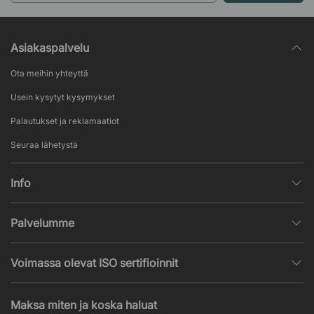
Asiakaspalvelu
Ota meihin yhteyttä
Usein kysytyt kysymykset
Palautukset ja reklamaatiot
Seuraa lähetystä
Info
Henkilötietojen käsittely
Palvelumme
Myyntiehdot
Sisustussuunnittelu
Suosittuja sivuja
Voimassa olevat ISO sertifioinnit
Toimistokalustetarjous
Uutisia ja artikkeleita
ISO 9001
Akustiikka- ja ääniongelmat
Maksa miten ja koska haluat
ISO 14001