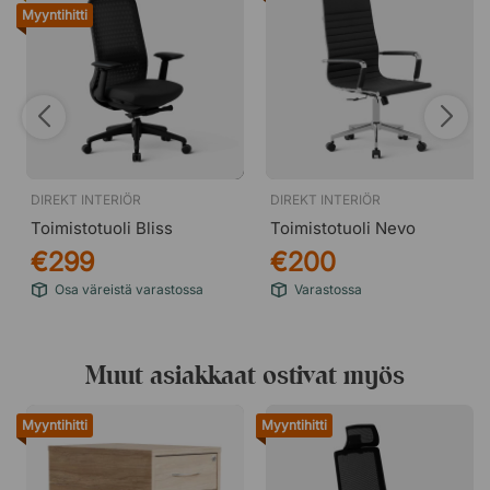
Myyntihitti
DIREKT INTERIÖR
DIREKT INTERIÖR
Toimistotuoli Bliss
Toimistotuoli Nevo
€299
€200
Osa väreistä varastossa
Varastossa
Muut asiakkaat ostivat myös
Myyntihitti
Myyntihitti