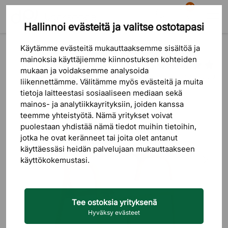
81
Hallinnoi evästeitä ja valitse ostotapasi
Etsi
Ostoskori
Valikko
Tuotteet
Istuinkalusteet
Nojatuolit & Lounge-tuolit
Käytämme evästeitä mukauttaaksemme sisältöä ja
mainoksia käyttäjiemme kiinnostuksen kohteiden
mukaan ja voidaksemme analysoida
3 arvostelu
liikennettämme. Välitämme myös evästeitä ja muita
tietoja laitteestasi sosiaaliseen mediaan sekä
mainos- ja analytiikkayrityksiin, joiden kanssa
teemme yhteistyötä. Nämä yritykset voivat
puolestaan ​​yhdistää nämä tiedot muihin tietoihin,
jotka he ovat keränneet tai joita olet antanut
käyttäessäsi heidän palvelujaan mukauttaakseen
käyttökokemustasi.
Tee ostoksia yrityksenä
Hyväksy evästeet