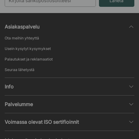
Lähetä
Asiakaspalvelu
Ota meihin yhteyttä
Usein kysytyt kysymykset
Palautukset ja reklamaatiot
Seuraa lähetystä
Info
Henkilötietojen käsittely
Palvelumme
Myyntiehdot
Sisustussuunnittelu
Suosittuja sivuja
Voimassa olevat ISO sertifioinnit
Toimistokalustetarjous
Uutisia ja artikkeleita
ISO 9001
Akustiikka- ja ääniongelmat