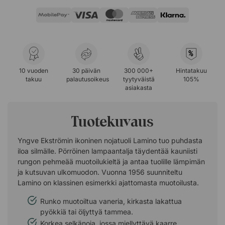
%
10 vuoden
30 päivän
300 000+
Hintatakuu
takuu
palautusoikeus
tyytyväistä
105%
asiakasta
Tuotekuvaus
Yngve Ekströmin ikoninen nojatuoli Lamino tuo puhdasta
iloa silmälle. Pörröinen lampaantalja täydentää kauniisti
rungon pehmeää muotoilukieltä ja antaa tuolille lämpimän
ja kutsuvan ulkomuodon. Vuonna 1956 suunniteltu
Lamino on klassinen esimerkki ajattomasta muotoilusta.
Runko muotoiltua vaneria, kirkasta lakattua
pyökkiä tai öljyttyä tammea.
Korkea selkänoja, jossa miellyttävä kaarre