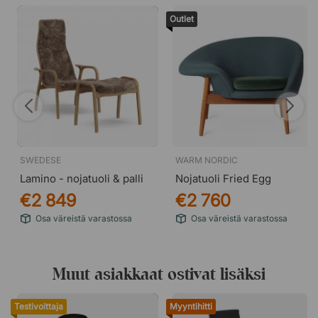
Outlet
SWEDESE
WARM NORDIC
Lamino - nojatuoli & palli
Nojatuoli Fried Egg
€2 849
€2 760
Osa väreistä varastossa
Osa väreistä varastossa
Muut asiakkaat ostivat lisäksi
Testivoittaja
Myyntihitti