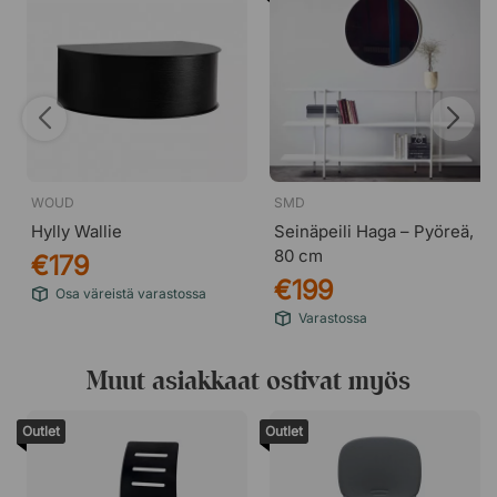
WOUD
SMD
Hylly Wallie
Seinäpeili Haga – Pyöreä,
80 cm
€179
€199
Osa väreistä varastossa
Varastossa
Muut asiakkaat ostivat myös
Outlet
Outlet