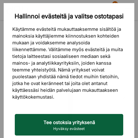
81
Hallinnoi evästeitä ja valitse ostotapasi
Etsi
Ostoskori
Valikko
Tuotteet
Ulkokalusteet
Ulkopöydät
Käytämme evästeitä mukauttaaksemme sisältöä ja
mainoksia käyttäjiemme kiinnostuksen kohteiden
mukaan ja voidaksemme analysoida
liikennettämme. Välitämme myös evästeitä ja muita
tietoja laitteestasi sosiaaliseen mediaan sekä
mainos- ja analytiikkayrityksiin, joiden kanssa
teemme yhteistyötä. Nämä yritykset voivat
puolestaan ​​yhdistää nämä tiedot muihin tietoihin,
jotka he ovat keränneet tai joita olet antanut
käyttäessäsi heidän palvelujaan mukauttaakseen
käyttökokemustasi.
Tee ostoksia yrityksenä
Hyväksy evästeet