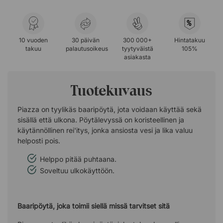
%
10 vuoden
30 päivän
300 000+
Hintatakuu
takuu
palautusoikeus
tyytyväistä
105%
asiakasta
Tuotekuvaus
Piazza on tyylikäs baaripöytä, jota voidaan käyttää sekä
sisällä että ulkona. Pöytälevyssä on koristeellinen ja
käytännöllinen rei'itys, jonka ansiosta vesi ja lika valuu
helposti pois.
Helppo pitää puhtaana.
Soveltuu ulkokäyttöön.
Baaripöytä, joka toimii siellä missä tarvitset sitä