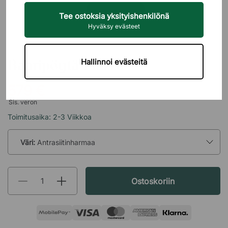
Tee ostoksia yksityishenkilönä
Hyväksy evästeet
SMD
Baaripöytä Piazza
Hallinnoi evästeitä
579 €
Sis. veron
Toimitusaika: 2-3 Viikkoa
Väri:
Antrasiitinharmaa
Ostoskoriin