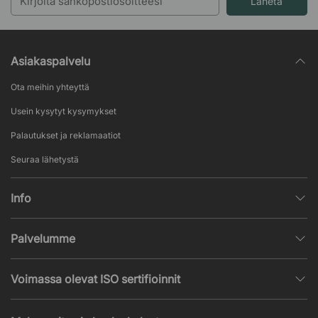
Lähetä
Asiakaspalvelu
Ota meihin yhteyttä
Usein kysytyt kysymykset
Palautukset ja reklamaatiot
Seuraa lähetystä
Info
Henkilötietojen käsittely
Palvelumme
Myyntiehdot
Sisustussuunnittelu
Suosittuja sivuja
Voimassa olevat ISO sertifioinnit
Toimistokalustetarjous
Uutisia ja artikkeleita
ISO 9001
Akustiikka- ja ääniongelmat