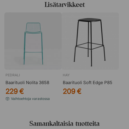
Piazza on suunniteltu ulkokäyttöön, mutta toimii yhtä
Lisätarvikkeet
hyvin myös sisällä. Se tekee siitä joustavan valinnan, kun
haluat sisustaa uudelleen tai käyttää samaa pöytää
useissa eri tiloissa ilman ylimääräistä suunnittelua.
PEDRALI
HAY
Baarituoli Nolita 3658
Baarituoli Soft Edge P85
229 €
209 €
Vaihtoehtoja varastossa
Samankaltaisia tuotteita