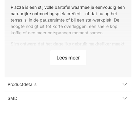
Piazza is een stijlvolle bartafel waarmee je eenvoudig een
natuurlijke ontmoetingsplek creëert – of dat nu op het
terras is, in de pauzeruimte of bij een sta-werkplek. De
hoogte nodigt uit tot korte overleggen, een snelle kop
koffie of een meer ontspannen moment samen.
Slim ontwerp dat het dagelijks gebruik makkelijker maakt
Het geperforeerde tafelblad is niet alleen een mooi detail
Lees meer
– het zorgt er ook voor dat regenwater en vuil
erdoorheen lopen in plaats van op het oppervlak te
blijven liggen. Zo hoef je de tafel minder vaak schoon te
maken en kun je hem direct gebruiken, zelfs na een
Productdetails
regenbui.
SMD
Eenvoudig schoon te houden
De materialen en het ontwerp maken de tafel makkelijk te
reinigen, wat ideaal is in omgevingen waar veel mensen
dezelfde oppervlakken gebruiken. Hij blijft netjes met
minimale inspanning – ook bij dagelijks gebruik.