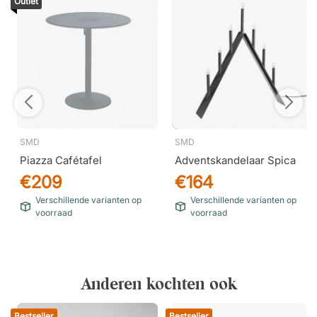
Outlet
SMD
SMD
Piazza Cafétafel
Adventskandelaar Spica
€209
€164
Verschillende varianten op
Verschillende varianten op
voorraad
voorraad
Anderen kochten ook
Bestseller
Bestseller