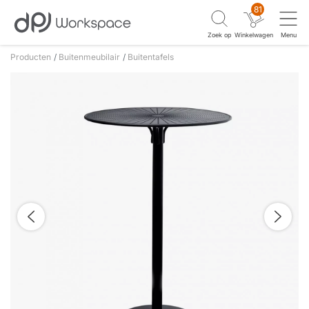
81
Zoek op
Winkelwagen
Menu
Producten
Buitenmeubilair
Buitentafels