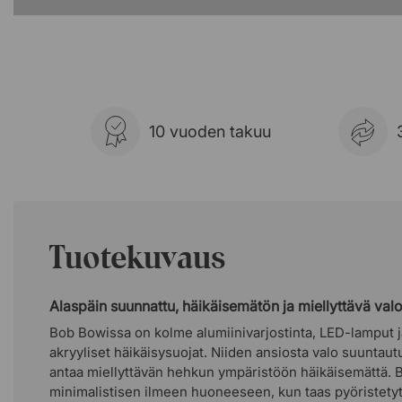
10 vuoden takuu
Tuotekuvaus
Alaspäin suunnattu, häikäisemätön ja miellyttävä val
Bob Bowissa on kolme alumiinivarjostinta, LED-lamput j
akryyliset häikäisysuojat. Niiden ansiosta valo suuntaut
antaa miellyttävän hehkun ympäristöön häikäisemättä. B
minimalistisen ilmeen huoneeseen, kun taas pyöristetyt