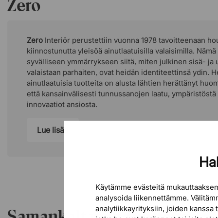
Zero
Zero
Interiör perustettiin vuonna 1978 tavoitteenaan ho
kiinnostunutta yleisöä ainutlaatuisilla valaisimilla. Nämä
syvälliseen ymmärrykseen siitä, miten julkinen sisä- ja
valaistaan parhaiten, ovat heidän identiteettinsä ydin. 
ainutlaatuisia tuotteita on alusta lähtien herättänyt hu
että kansainvälisesti tunnussanojen laatu, ympäristöstä
innovaatiot ansiosta.
Lue lisää
Hal
Käytämme evästeitä mukauttaaksem
analysoida liikennettämme. Välitämm
analytiikkayrityksiin, joiden kanssa
Samankaltaisia tuotteita