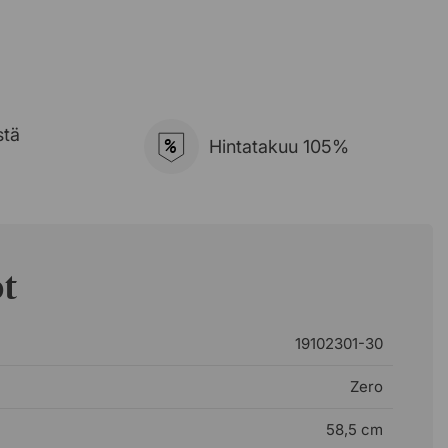
stä
%
Hintatakuu 105%
ot
19102301-30
Zero
58,5 cm