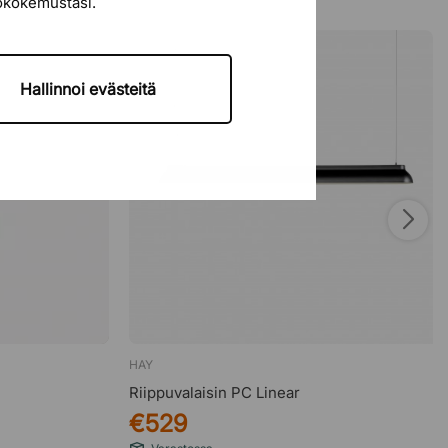
tökokemustasi.
Hallinnoi evästeitä
HAY
Riippuvalaisin PC Linear
€529