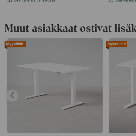
Osa väreistä varastossa
Osa väreist
Muut asiakkaat ostivat lisäk
Myyntihitti
Myyntihitti