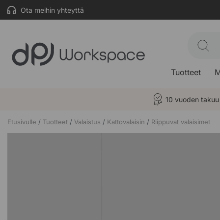
Ota meihin yhteyttä
Tuotteet
M
10 vuoden takuu
Etusivulle
Tuotteet
Valaistus
Kattovalaisin
Riippuvat valaisimet