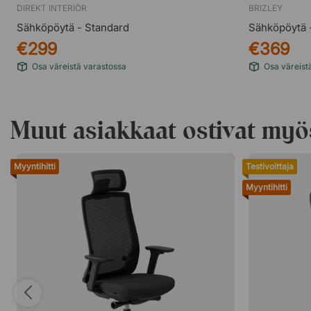
DIREKT INTERIÖR
BRIZLEY
Sähköpöytä - Standard
Sähköpöytä -
€299
€369
Osa väreistä varastossa
Osa väreist
Muut asiakkaat ostivat myö
Myyntihitti
Testivoittaja
Myyntihitti