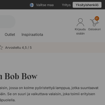
Valitse maa
Yritys
Yksityishenkilö
81
Kirjaudu
Ostoskori
sisään
Outlet
Inspiraatiota
Arvosteltu 4,5 / 5
in Bob Bow
aisin, jossa on kolme pyöristettyä lamppua, jotka suuntaavat
n. Se on suuri ja vaikuttava valaisin, joka toimii erityisen
äpuolella.