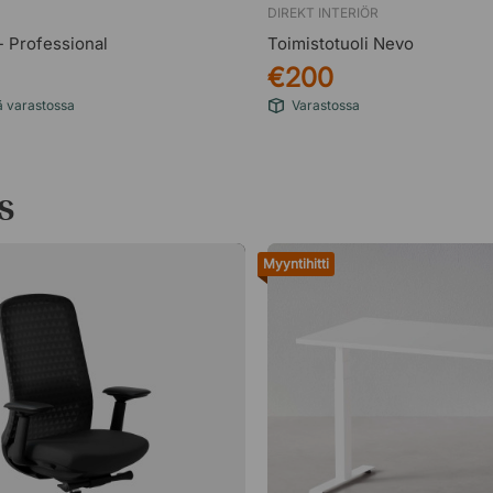
DIREKT INTERIÖR
 Professional
Toimistotuoli Nevo
€200
ä varastossa
Varastossa
s
Myyntihitti