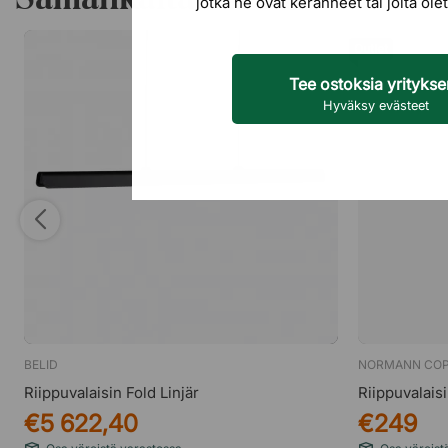
jotka he ovat keränneet tai joita o
Outlet
Tee ostoksia yrityks
Hyväksy evästeet
BELID
NORMANN CO
Riippuvalaisin Fold Linjär
Riippuvalaisi
€5 622,40
€249