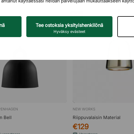
let antanut käyttäessäsi heidän palvelujaan mukauttaakseen käyt
Outlet
enä
Tee ostoksia yksityishenkilönä
Hyväksy evästeet
PENHAGEN
NEW WORKS
n Bell
Riippuvalaisin Material
€129