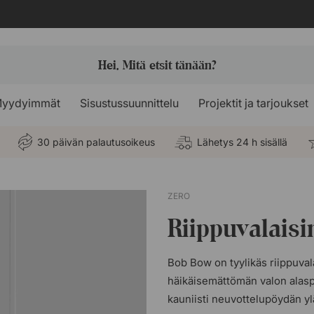
yydyimmät
Sisustussuunnittelu
Projektit ja tarjoukset
30 päivän palautusoikeus
Lähetys 24 h sisällä
ZERO
Riippuvalais
Bob Bow on tyylikäs riippuval
häikäisemättömän valon alaspäi
kauniisti neuvottelupöydän yl