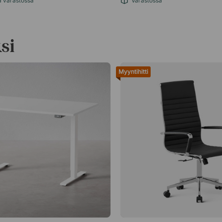
ä varastossa
Varastossa
si
Myyntihitti