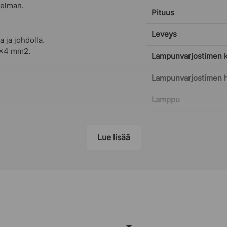
telman.
Pituus
Leveys
 ja johdolla.
 3x4 mm2.
Lampunvarjostimen 
Lampunvarjostimen ha
Lamppu
Lamppu sisältyy
Lue lisää
Mukana kattokuppi
Ripustustarvikkeet 
Johdon pituus
Himmennettävä