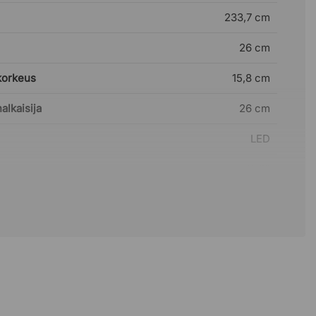
233,7 cm
26 cm
korkeus
15,8 cm
lkaisija
26 cm
LED
Kyllä
Kyllä
mukana
Kyllä
2,5 m
Kyllä