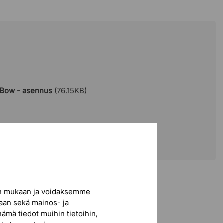
30W
3000K
2514 lm
230V
IP20
 Bow - asennus
(76.15KB)
Alumiini, metalli, akryyli
Thomas Bernstrand & Stefan
Borselius
en mukaan ja voidaksemme
iaan sekä mainos- ja
nämä tiedot muihin tietoihin,