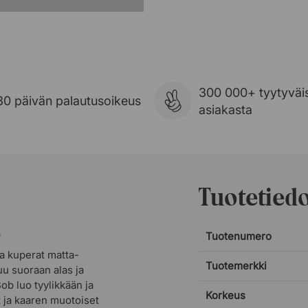
300 000+ tyytyväi
30 päivän palautusoikeus
asiakasta
Tuotetied
o
Tuotenumero
a kuperat matta-
Tuotemerkki
uu suoraan alas ja
ob luo tyylikkään ja
Korkeus
 ja kaaren muotoiset