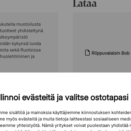
Lataa
Watit
Värilämpötila
ukutella muotoilusta
Lumen
 tuotteet yhdistettynä
 ulkoympäristö
Voltit
Heidän kykynsä luoda
omiota sekä Ruotsissa
IP-luokka
Riippuvalaisin Bob
 huolehtiminen ja
Materiaali
Suunnittelija
linnoi evästeitä ja valitse ostotapasi
me sisältöä ja mainoksia käyttäjiemme kiinnostuksen kohteid
e myös evästeitä ja muita tietoja laitteestasi sosiaaliseen med
 teemme yhteistyötä. Nämä yritykset voivat puolestaan ​​yhdistää 