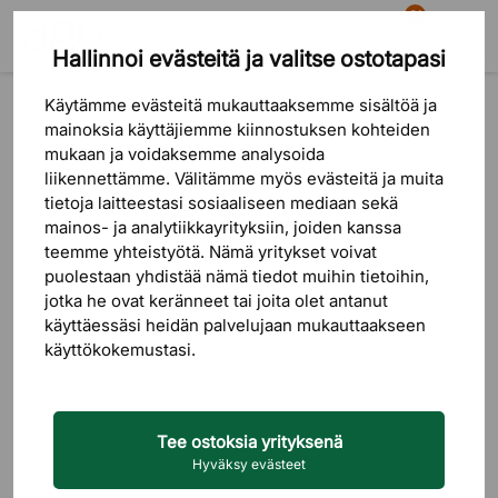
81
Hallinnoi evästeitä ja valitse ostotapasi
Etsi
Ostoskori
Valikko
Tuotteet
Valaistus
Kattovalaisin
Riippuvat valaisimet
Käytämme evästeitä mukauttaaksemme sisältöä ja
mainoksia käyttäjiemme kiinnostuksen kohteiden
mukaan ja voidaksemme analysoida
liikennettämme. Välitämme myös evästeitä ja muita
tietoja laitteestasi sosiaaliseen mediaan sekä
mainos- ja analytiikkayrityksiin, joiden kanssa
teemme yhteistyötä. Nämä yritykset voivat
puolestaan ​​yhdistää nämä tiedot muihin tietoihin,
jotka he ovat keränneet tai joita olet antanut
käyttäessäsi heidän palvelujaan mukauttaakseen
käyttökokemustasi.
Tee ostoksia yrityksenä
Hyväksy evästeet