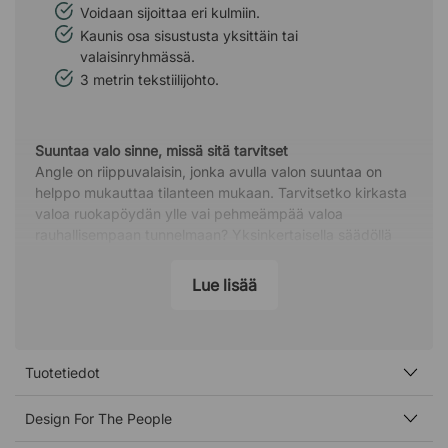
Voidaan sijoittaa eri kulmiin.
Kaunis osa sisustusta yksittäin tai
valaisinryhmässä.
3 metrin tekstiilijohto.
Suuntaa valo sinne, missä sitä tarvitset
Angle on riippuvalaisin, jonka avulla valon suuntaa on
helppo mukauttaa tilanteen mukaan. Tarvitsetko kirkasta
valoa ruokapöydän ylle vai pehmeämpää valoa
rauhallisempaan tunnelmaan? Yksinkertaisella säädöllä
suuntaat valaisimen juuri sinne, minne haluat.
Lue lisää
Toimii yhtä hyvin yksin tai yhdessä
Angle sopii hyvin yksittäiseksi valaisimeksi pienen
pöydän ylle, mutta pääsee todella oikeuksiinsa
useamman valaisimen ryhmässä. Ripusta ne eri kulmiin
Tuotetiedot
suuremman pöydän ylle tai avoimeen tilaan ja luo elävä
kokonaisuus.
Design For The People
Materiaalit ja muotoilu, jotka kestävät aikaa