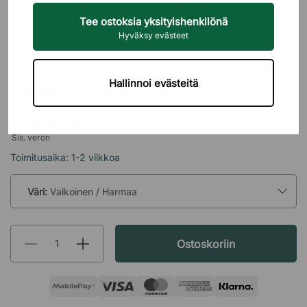
Tee ostoksia yksityishenkilönä
Hyväksy evästeet
DESIGN FOR THE PEOPLE
Riippuvalaisin Angle
Hallinnoi evästeitä
164,91 €
Sis. veron
Toimitusaika: 1-2 viikkoa
Väri:
Valkoinen / Harmaa
Ostoskoriin