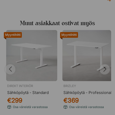
Muut asiakkaat ostivat myös
Myyntihitti
Myyntihitti
DIREKT INTERIÖR
BRIZLEY
Sähköpöytä - Standard
Sähköpöytä - Professional
€299
€369
Osa väreistä varastossa
Osa väreistä varastossa