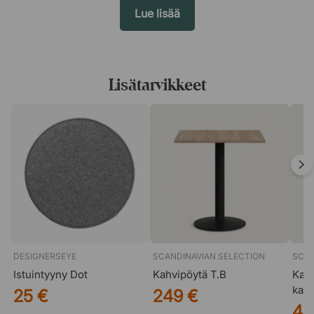
Lue lisää
Lisätarvikkeet
DESIGNERSEYE
SCANDINAVIAN SELECTION
SCAN
Istuintyyny Dot
Kahvipöytä T.B
Kahv
kans
25 €
249 €
40