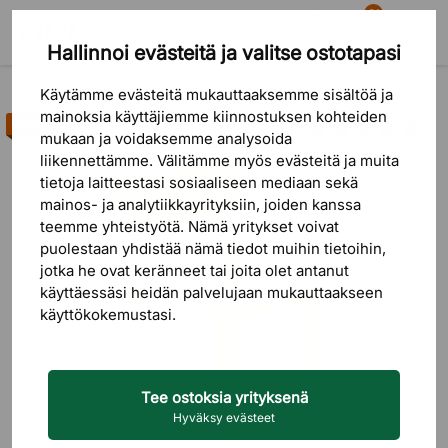
81
Hallinnoi evästeitä ja valitse ostotapasi
Etsi
Ostoskori
Valikko
Tuotteet
Istuinkalusteet
Ruokailutuolit
Käytämme evästeitä mukauttaaksemme sisältöä ja
mainoksia käyttäjiemme kiinnostuksen kohteiden
Myyntihitti
mukaan ja voidaksemme analysoida
5 arvostelu
liikennettämme. Välitämme myös evästeitä ja muita
tietoja laitteestasi sosiaaliseen mediaan sekä
mainos- ja analytiikkayrityksiin, joiden kanssa
teemme yhteistyötä. Nämä yritykset voivat
puolestaan ​​yhdistää nämä tiedot muihin tietoihin,
jotka he ovat keränneet tai joita olet antanut
käyttäessäsi heidän palvelujaan mukauttaakseen
käyttökokemustasi.
Tee ostoksia yrityksenä
Hyväksy evästeet