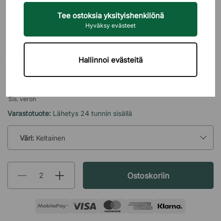
Tee ostoksia yksityishenkilönä
Hyväksy evästeet
BRIZLEY
Tuoli Mode
Hallinnoi evästeitä
139 €
Sis. veron
Varastotuote:
Lähetys 24 tunnin sisällä
Väri:
Keltainen
Ostoskoriin