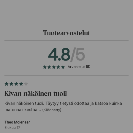
planeetalle!
Huom! Myydään 2 kappaleen settinä.
Tuotearvostelut
4.8
/5
Arvostelut
(5)
Kivan näköinen tuoli
Kivan näköinen tuoli. Täytyy tietysti odottaa ja katsoa kuinka
materiaali kestää... (
)
Käännetty
Theo Molenaar
Elokuu 17