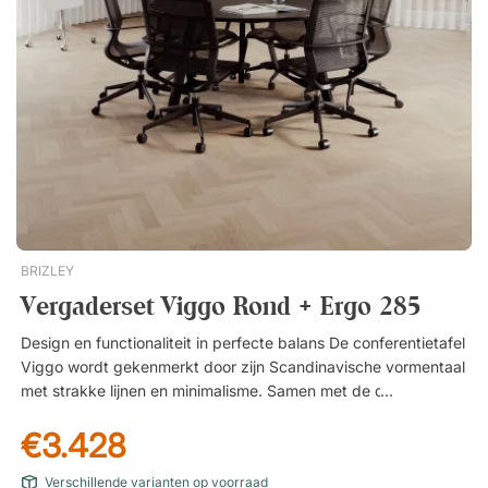
uitnodigt tot gesprek! Klaar vergaderensemble met 6
zitplaatsen. Ergo 006C biedt uitstekend zitcomfort tijdens
langere vergaderingen. Stijlvol design voor elke
kantooromgeving.
BRIZLEY
Vergaderset Viggo Rond + Ergo 285
Design en functionaliteit in perfecte balans De conferentietafel
Viggo wordt gekenmerkt door zijn Scandinavische vormentaal
met strakke lijnen en minimalisme. Samen met de degelijke
constructie en het slijtvaste oppervlak is de tafel zowel een
€3.428
stijlvolle als praktische keuze voor het moderne kantoor. Kies
uit meerdere kleuren voor tafelblad en onderstel zodat de
Verschillende varianten op voorraad
tafel perfect past in jouw kantoor. Comfortabele vergaderstoel