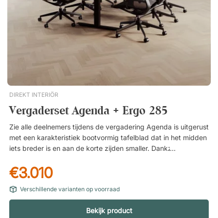
bootvormig tafelblad dat beter contact mogelijk maakt.
Bevordert sociale en efficiënte bijeenkomsten!
DIREKT INTERIÖR
Vergaderset Agenda + Ergo 285
Zie alle deelnemers tijdens de vergadering Agenda is uitgerust
met een karakteristiek bootvormig tafelblad dat in het midden
iets breder is en aan de korte zijden smaller. Dankzij deze
slimme vorm kunnen alle deelnemers elkaar eenvoudig zien
€3.010
zonder zich te hoeven draaien – voor een meer interactieve
vergadering. Comfortabele vergaderstoel voor productieve
Verschillende varianten op voorraad
werkdagen De Ergo 285 is een conferentiestoel die comfort en
design op een efficiënte manier combineert. De ergonomische
Bekijk product
vormgeving met kantelfunctie geeft je bewegingsvrijheid