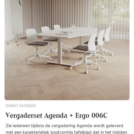
Vergadertafel Modul Tafelblad van spaanplaat en laminaat.
280 en 360 cm met gedeelde bladen. Stevige T-onderstellen
van gepoedercoat metaal. 280 en 360 cm met extra
onderstellen voor meer stabiliteit. Vergaderstoel Ergo 285
Zitting en rugleuning van hoogwaardig mesh. Verstelbare
zithoogte. Vaste armleuningen. Knie-kantelmechanisme –
vergrendelbaar in rechte stand. Zwarte PU-wielen van 60
mm.Complete vergaderset met de vergadertafel Modul en de
vergaderstoel Ergo 285. Een professionele totaaloplossing met
een onovertroffen mix van design en functie! Complete
oplossing voor alle vergaderruimtes! Met 6, 8 of 10
zitplaatsen. De Ergo 285 biedt uitstekend zitcomfort tijdens
lange vergaderingen. Stijlvol design dat past in zowel
klassieke als moderne omgevingen. Hoge kwaliteit en
flexibiliteit.
DIREKT INTERIÖR
Vergaderset Agenda + Ergo 006C
Zie iedereen tijdens de vergadering Agenda wordt geleverd
met een karakteristiek bootvormig tafelblad dat in het midden