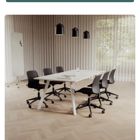
tijdens lange vergaderingen, terwijl de zitting van mesh voor
een aangenaam gevoel zorgt. Specificaties Vergadertafel
Agenda Tafelblad van spaanplaat en laminaat. Stevige T-
onderstellen van gepoedercoat metaal. Verstelbare
stelvoeten. Conferentiestoel Ergo 285 Zitting en rugleuning
van stijlvol, hoogwaardig mesh Verstelbare zithoogte Vaste
armleuningen Knie-kantelmechanisme, vergrendelbaar in
rechte stand Zwarte 60 mm PU-wielenEen complete
conferentiegroep ontworpen voor het moderne kantoor. Met
zes Ergo 285-stoelen en de flexibele Agenda-tafel garandeer
je efficiënte vergaderingen. Complete vergaderset met 6
zitplaatsen. De Ergo 285 biedt uitstekend zitcomfort tijdens
lange vergaderingen. Uniek bootvormig tafelblad dat optimaal
contact tussen deelnemers mogelijk maakt. Bevordert sociale
en efficiënte bijeenkomsten!