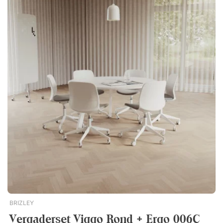
met een aangename stof waardoor u gedurende de hele
vergadering comfortabel kunt zitten. Specificatie Tafel Modul
Stevige T-standaard. Praktische verstelbare poten voor
ongelijke vloeren. Duurzaam laminaatoppervlak. Verkrijgbaar
in verschillende maten - voor grote en kleine ruimtes.
Verkrijgbaar in diverse kleuren. Bij tafels langer dan 240
centimeter worden de bladen gesplitst. Stoel Ana 4340S
Bestand tegen de spanningen en belastingen die in openbare
omgevingen kunnen voorkomen. Gestoffeerde zitting. Metalen
poten met poedercoating.Complete vergadergroep bestaande
uit de stijlvolle vergadertafel Modul en de elegante en
comfortabele vergaderstoel Ana Chair 4340S. De groep is
verkrijgbaar met zitplaatsen voor zes, acht of tien personen,
zodat deze past in vergaderruimten van verschillende
afmetingen. Met 6, 8 of 10 zitplaatsen. Stoel met gestoffeerde
zitting. Moderne look verkrijgbaar in verschillende kleuren.
BRIZLEY
Vergaderset Viggo Rond + Ergo 006C