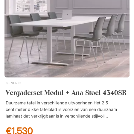
zitting van mesh een aangenaam gevoel biedt. Specificatie
Vergadertafel Viggo Tafelblad van spaanplaat en laminaat.
Stevig onderstel van gepoedercoat metaal. Het tafelblad van
280 cm is gedeeld. Vergaderstoel Ergo 285 Zitting en
rugleuning van stijlvolle, hoogwaardige mesh. Verstelbare
zithoogte. Vaste armleuningen. Kniependelmechaniek –
vergrendelbaar in rechte stand. Zwarte PU-wielen van 60
mm.Upgrade de vergaderruimte met een kant-en-klare
vergaderset, ideaal voor het moderne kantoor. Een complete
set met de vergadertafel Viggo en de stoel Ergo 285.
Complete vergaderset voor alle moderne kantoren! Met 6 of 8
zitplaatsen. Ergo 285 biedt uitstekend zitcomfort tijdens
langere vergaderingen. Hoge kwaliteit en flexibiliteit.
GENERIC
Vergaderset Modul + Ana Stoel 4340SR
Duurzame tafel in verschillende uitvoeringen Het 2,5
centimeter dikke tafelblad is voorzien van een duurzaam
laminaat dat verkrijgbaar is in verschillende stijlvolle
afwerkingen. De stevige T-vormige poten zijn perfect onder
€1.530
de vergadertafel omdat ze minimale ruimte innemen en het