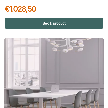
behoeften aan met optionele accessoires en uitvoeringen.
€1.028,50
Bespaar zowel geld als tijd! Slim kabelbeheer voor een nettere
werkplek Een goed georganiseerde werkplek begint met orde
in de kabels. Door kabels te verzamelen in een kabelgoot en
een kabelslang te gebruiken, voorkomt u kabelwarboel,
Bekijk product
stofophoping en onnodige storende elementen in het dagelijks
gebruik. Dit zorgt niet alleen voor een strakkere en
professionelere uitstraling, maar maakt schoonmaken ook
eenvoudiger en vermindert het risico dat kabels beschadigd
raken of dat iemand erover struikelt. Met doordacht
kabelbeheer krijgt u een rustigere, veiligere en efficiëntere
werkomgeving. Ergonomie en functionaliteit centraal Het in
hoogte verstelbare bureau Professional maakt het eenvoudig
om gedurende de dag van werkhouding te wisselen. Met een
stille motor en traploze hoogteverstelling krijgt u een soepele
gebruikservaring, terwijl de duurzame constructie een lange
levensduur garandeert. Samen met de bureaustoel Bliss
ontstaat een ergonomisch geheel dat zowel comfort als
gezondheid bevordert. Slimme opties voor een
geoptimaliseerde werkplek Vul uw werkplek aan met