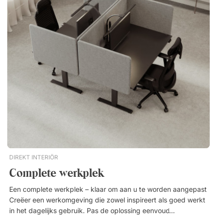
Bovendien zorgt het draaibare onderstel met wielen voor
soepele mobiliteit en flexibiliteit tijdens de hele vergadering.
Specificatie Vergadertafel Viggo Tafelblad van spaanplaat en
laminaat. Stevig onderstel van gepoedercoat metaal. Het
tafelblad van 280 cm is tweedelig. Vergaderstoel Ergo 006C
Kuip van duurzaam polypropyleen. Verstelbare zithoogte.
Gevoerde zitting bekleed met grijze stof. Witte gasveer en wit
vijfster-onderstel. Witte PU-wielen met grijze rubberen
loopvlakken.Een elegante vergaderset waarin de
vergadertafel Viggo, met zijn Scandinavische vormentaal en
slijtvaste blad, wordt gecombineerd met de stijlvolle stoel Ergo
006C. Geeft de vergaderruimte een professionele uitstraling.
Met 6 of 8 zitplaatsen. Duurzame en eenvoudig te reinigen
materialen. Strak, Scandinavisch design. Foto’s van de Ergo
006C in zwart volgen binnenkort.
DIREKT INTERIÖR
Complete werkplek
Een complete werkplek – klaar om aan u te worden aangepast
Creëer een werkomgeving die zowel inspireert als goed werkt
in het dagelijks gebruik. Pas de oplossing eenvoudig aan uw