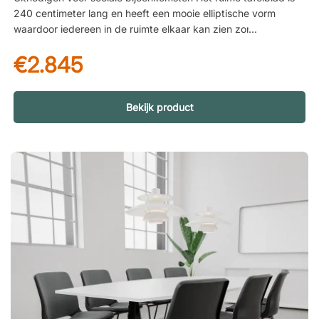
240 centimeter lang en heeft een mooie elliptische vorm
waardoor iedereen in de ruimte elkaar kan zien zonder zich
om te hoeven draaien. De iets smallere korte uiteinden maken
€2.845
het ook gemakkelijk om er een paar extra stoelen in te
proppen als dat nodig is. Stabiele en duurzame tafel Het 2,5
centimeter dikke tafelblad heeft een duurzaam laminaat dat
verkrijgbaar is in verschillende stijlvolle afwerkingen. De
Bekijk product
stevige T-vormige poten zijn perfect onder de vergadertafel
omdat ze minimale ruimte innemen en het gemakkelijk maken
om de vergaderstoelen te plaatsen zonder dat de poten in de
weg zitten. Ze hebben ook verstelbare poten waarmee u de
tafel kunt aanpassen als de vloer ongelijk is. Eenvoudige
reiniging met laminaatblad Het tafelblad is bedekt met
hogedruklaminaat (HPL), een duurzaam, vlek- en
lichtbestendig materiaal. Het duurzame tafelblad is eenvoudig
af te nemen met een vochtige doek, zodat u vetvlekken,
kruimels en gemorste koffie na een vergadering snel en
efficiënt kunt verwijderen. Comfortabele en stijlvolle
conferentiestoel met gestoffeerde zitting De Noor 6050S is
een uitstekende conferentiestoel met een uitstekend