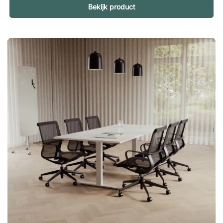
Bekijk product
Met zijn minimalistische design, robuuste constructie en
meerdere opties voor zowel het tafelblad als het onderstel
geeft de tafel een professionele uitstraling en past hij
moeiteloos in elk type kantooromgeving. Stijlvolle
conferentiestoel met veel bewegingsvrijheid De Ergo 006C is
een slanke conferentiestoel met een licht gevoerde zitting,
verstelbare zithoogte en een duurzame, eenvoudig te reinigen
kuip. Daarnaast zorgt het draaionderstel met wielen voor
soepele mobiliteit en flexibiliteit gedurende de hele
vergadering. Specificaties Vergadertafel Modul Tafelblad van
spaanplaat met laminaat. 280 en 360 cm hebben gedeelde
bladen. Stevige T-onderstellen van gepoedercoat metaal. 280
en 360 cm hebben extra onderstellen voor verhoogde
stabiliteit. Conferentiestoel Ergo 006C Kuip van duurzaam
polypropyleen. Verstelbare zithoogte. Gevoerde zitting
bekleed met grijze stof. Witte gasveer en wit vijfsteronderstel.
Witte PU-wielen met grijze rubberen loopvlakken.Creëer een
stijlvol en professioneel vergaderlokaal met Modul en Ergo
006C! Een complete conferentieset die modern design en
doordachte functionaliteit combineert. Handige