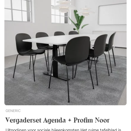
kantoor. Ergonomische balanskruk die flexibiliteit biedt De
balanskruk Comfort is ideaal voor vergaderingen waarin je de
energie hoog wilt houden en het lichaam in beweging wilt laten
blijven. De kantelbare basis volgt je natuurlijke bewegingen en
stimuleert kleine houdingswisselingen. Dit activeert de spieren,
bevordert de bloedcirculatie en helpt de belasting van rug,
nek en schouders te verminderen. Het resultaat:
comfortabelere en meer gefocuste vergaderingen, zelfs
wanneer ze langer duren. Specificaties Vergadertafel Viggo
Tafelblad van spaanplaat en laminaat. Stevig onderstel van
gepoedercoat metaal. Tafelblad van 160 cm, uit twee delen.
Balanskruk Comfort Gecertificeerd volgens EN 16139-
norm.Een complete vergaderset voor effectieve en
dynamische vergaderingen. De hoge vergadertafel Viggo en
de balanskruk Comfort houden zowel energie als focus op
top! Bevordert afwisselende zithoudingen. Complete set met 6
zitplaatsen. Perfect voor actieve en betrokken vergaderingen.
GENERIC
Vergaderset Agenda + Profim Noor
Uitnodigen voor sociale bijeenkomsten Het ruime tafelblad is