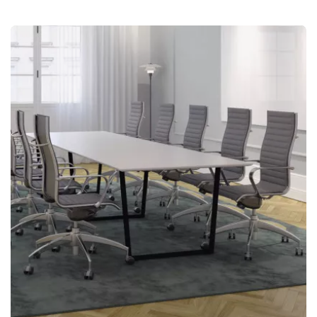
deelnemers in de ruimte elkaar tijdens de vergadering goed
omdat ze minimale ruimte innemen en het gemakkelijk maken
zien zonder zich om te hoeven draaien. Stevige zwarte stalen
om de vergaderstoelen erin te zetten zonder dat de poten in
T-voeten. Ruim en duurzaam laminaatblad. Verstelbare poten.
de weg zitten. De poten zijn ook voorzien van verstelbare
Slim gevormd tafelblad voor sociale vergaderingen.
poten waarmee u de tafel kunt aanpassen als de vloer ongelijk
Stapelbare stoel met beklede zitting.
is. Eenvoudige reiniging met laminaatblad Het tafelblad is
bedekt met hogedruklaminaat (HPL), een duurzaam,
vlekbestendig en lichtbestendig materiaal. Het duurzame
tafelblad is gemakkelijk schoon te vegen met een vochtige
doek, zodat u vetvlekken, kruimels en gemorste koffie na
afloop van een vergadering snel en efficiënt kunt verwijderen.
Comfortabele en stijlvolle conferentiestoel met volledig
gestoffeerde zitting De Ana 4340SR is een uitstekende
conferentiestoel die een uitstekend zitcomfort biedt, dankzij
de volledig gestoffeerde zitting waardoor u de hele
vergadering comfortabel kunt zitten. Met zijn slanke poten
heeft de stoel ook een mooie en luchtige uitstraling die
gemakkelijk in elke omgeving past. Stapel de stoelen voor
ruimtebesparende opslag De zeer veelzijdige stoel Ana kan
tot tien hoog worden gestapeld. Dit geeft u een geweldige
conferentiestoel die gemakkelijk kan worden opgeborgen