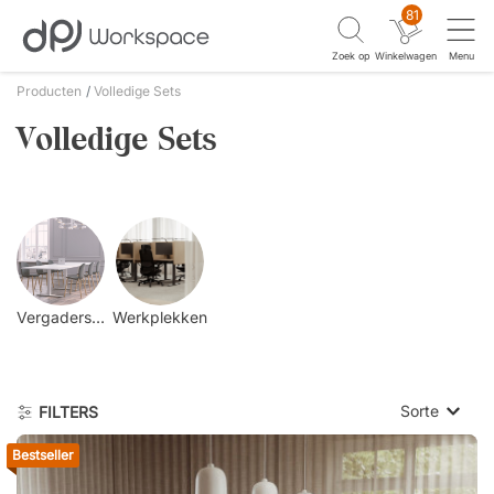
81
Zoek op
Winkelwagen
Menu
Producten
Volledige Sets
Volledige Sets
Vergadersets
Werkplekken
Sorte
FILTERS
Bestseller
Laagste p