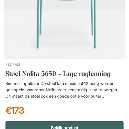
van 100% gerecycled materiaal. Ontwerp dat een lichte en
luchtige uitdrukking geeft Geschikt voor buiten.
PEDRALI
Stoel Nolita 3650 - Lage rugleuning
Simpel stapelbaar De stoel kan maximaal 12 hoog worden
gestapeld, waardoor Nolita zeer eenvoudig is op te bergen.
Dit maakt de stoel ook een goede optie voor buitenzithoeken
en bedrijven die niet het hele jaar door in gebruik zijn, of waar
€173
de behoefte aan zitplaatsen kan variëren. Sterk,
gegalvaniseerd staal De Nolita-serie is gemaakt van
gegalvaniseerd staal met een poedercoating van polyesterlak.
Dit geeft het meubel een sterke bescherming tegen corrosie
Bekijk product