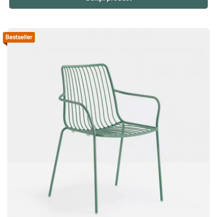
en maakt het bestand tegen regen en vuil. Kleuren White-
BI200E Yellow-GI100E Orange-AR500E Pink-RA100E Red-
RO200E Terracotta-TEE Antracite grey GAE Light blue-
Bestseller
AZ100E Blue-BL500E Blue-BL300E Green-VE100E Green-
Ve600ENolita 3650 is een prachtige stoel van duurzaam,
gegalvaniseerd staal met een sierlijk silhouet en royale
vormen. De stoel heeft een geribbelde rugleuning en zitting,
waardoor hij overal in past en een lichte en luchtige indruk
maakt. Stapelbaar tot 12 stoelen. Minimale afname 2 stuks
(prijs per stuk afgebeeld). Perfect voor buitengebruik.