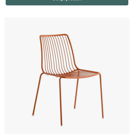
of grotere bijeenkomsten. Materialen voor dagelijks gebruik
Gemaakt van slijtvast polypropyleen is Volt 670 bestand
tegen intensief gebruik en wisselende weersomstandigheden.
Het gladde oppervlak is bovendien eenvoudig schoon te
maken – afnemen of afspoelen is voldoende. Volt is een
stijlvolle en comfortabele polypropyleen stoel die verkrijgbaar
is in verschillende kleurrijke afwerkingen. Een stevige stoel die
u gemakkelijk kunt stapelen wanneer u hem nodig hebt, en die
zeer geschikt is voor het terras, balkon of eethoek. Stapelbaar
tot 13 stoelen. Minimale afname 4 stuks (prijs per stuk
getoond). Geschikt voor gebruik buitenshuis. Duurzaam en
eenvoudig te reinigen polypropyleen. Vlamwerend materiaal.