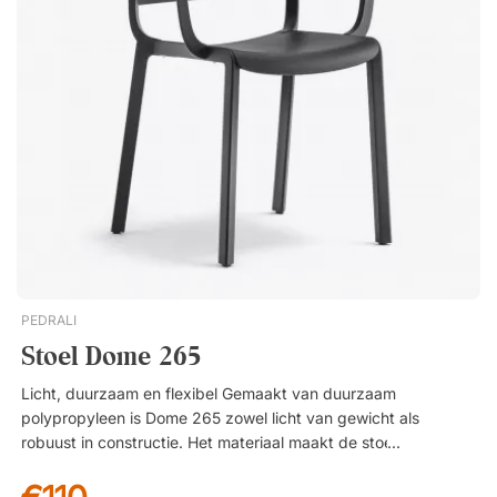
polypropyleen, geschikt voor zowel binnen- als buitengebruik.
Omdat de stoel tot 10 exemplaren stapelbaar is, is hij
gemakkelijk op te bergen en op te slaan. Stapelbaar tot 10
stoelen. Duurzaam en gemakkelijk te reinigen polypropyleen.
Geschikt voor binnen- en buitengebruik. Verkocht in sets van
4 (prijs per stuk weergegeven).
PEDRALI
Stoel Dome 265
Licht, duurzaam en flexibel Gemaakt van duurzaam
polypropyleen is Dome 265 zowel licht van gewicht als
robuust in constructie. Het materiaal maakt de stoel bestand
tegen slijtage en weersinvloeden, waardoor hij ideaal is voor
zowel binnen- als buitengebruik. Stapelbaar De stoel is