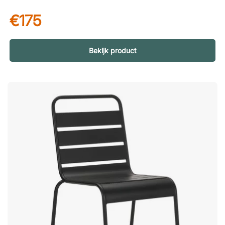
uitstraling langdurig behoudt. Doordat de stoelen stapelbaar
€175
zijn, kun je ze eenvoudig opbergen zonder veel
vloeroppervlak in te nemen. Details die het verschil maken
Zitting, rugleuning en armleuningen zijn handgeweven, wat
elke stoel een uniek karakter en een luxe uitstraling geeft. De
Bekijk product
combinatie van materialen zorgt voor een mooie balans tussen
design en functionaliteit. Zorg goed voor je meubels Om de
levensduur te verlengen, wordt aanbevolen de stoelen tijdens
regenachtige en koude maanden binnen of onder een
waterdichte hoes te bewaren.De S.L stoel heeft prachtig
handgeweven delen die een moderne en grafische indruk
geven. Een nette stoel voor de patio of het terras die zowel
comfortabel is als de buitenomgeving een stijlvol meubelstuk
geeft. Handgeweven zitting, rugleuning en armleuningen.
Comfortabel gewatteerd zitkussen. Handig stapelbaar.
Weerbestendig en UV-bestendig. Gegalvaniseerd stalen frame
– bestand tegen roest en corrosie.