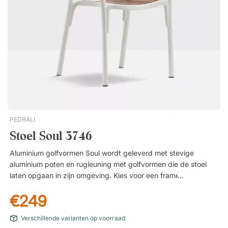
PEDRALI
Stoel Soul 3746
Aluminium golfvormen Soul wordt geleverd met stevige
aluminium poten en rugleuning met golfvormen die de stoel
laten opgaan in zijn omgeving. Kies voor een frame van
geanodiseerd aluminium voor een modern tintje of voor een
€249
stijlvolle afwerking met poedercoating voor een naadloos
resultaat. Stevige teakhouten zitting De zitting is gemaakt van
Verschillende varianten op voorraad
teakhouten latten en heeft een gebogen vorm waardoor u