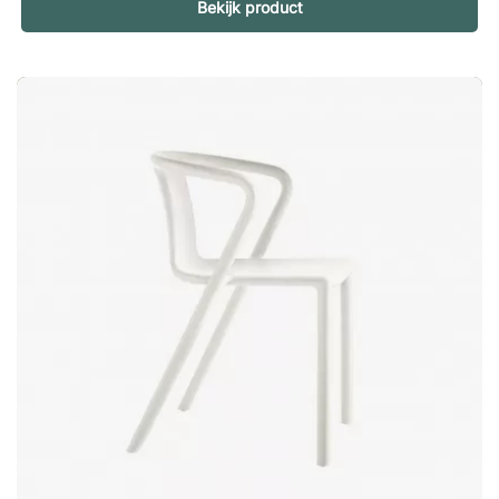
ruimte in te nemen. Creëer een warme en uitnodigende
Bekijk product
buitenruimte De armstoel H.Z van Scandinavian Selection
combineert zachte vormen met een warme, goudachtige tint
die zorgt voor een gezellige en ontspannen sfeer op het terras
of in de tuin. Natuurlijke materialen met een lange levensduur
Gemaakt van massief hout uit duurzaam beheerde bossen
krijg je een stoel die niet alleen stevig aanvoelt, maar ook een
bewuste keuze is. De olieafwerking met teaklook benadrukt
de natuurlijke structuur van het hout en geeft een elegante
uitstraling.De prachtige H.Z fauteuil van Scandinavian
Selection wordt gekenmerkt door zijn zachte vormen en
gouden kleur, die een warm en gezellig gevoel toevoegen aan
uw terras of tuin. Stapelbaar tot 4 stoelen. Massief hout uit
duurzame bosbouw. Olie-afwerking met teak-effect. Bestand
tegen UV-stralen.