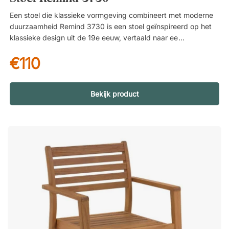
Een stoel die klassieke vormgeving combineert met moderne
duurzaamheid Remind 3730 is een stoel geïnspireerd op het
klassieke design uit de 19e eeuw, vertaald naar een moderne
uitvoering. Hij past net zo goed in de eetkamer als op het
€110
terras – perfect wanneer je een tijdloze en uitnodigende sfeer
wilt creëren. Praktisch in het dagelijks gebruik Dankzij de
lichte constructie is de stoel eenvoudig te verplaatsen en tot
acht stuks te stapelen. Zo kun je hem makkelijk opbergen
Bekijk product
wanneer je ruimte nodig hebt – ideaal voor flexibele
omgevingen. Duurzame materialen voor dagelijks gebruik
Gemaakt van gerecycled polypropyleen combineert Remind
slijtvastheid met een duurzamere materiaalkeuze. De stoel is
geschikt voor zowel binnen- als buitengebruik. Het oppervlak
is bovendien zeer onderhoudsvriendelijk en eenvoudig schoon
te maken of af te spoelen. Remind is een stijlvolle stoel van
polypropyleen die wordt geleverd in een handige set van vier
stoelen. De geperforeerde zitting en het slanke frame geven
de stoel een verzorgde look en een luchtig gevoel, waardoor
hij ideaal is om op het balkon of terras te dineren. In makkelijk
schoon te maken plastic. Stapelbaar tot 8 stoelen. Geschikt