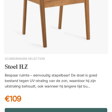
voor gebruik buitenshuis.
SCANDINAVIAN SELECTION
Stoel H.Z
Bespaar ruimte – eenvoudig stapelbaar! De stoel is goed
bestand tegen UV-straling van de zon, waardoor hij zijn
uitstraling behoudt, ook wanneer hij langere tijd buiten staat.
Om de levensduur te verlengen, wordt aanbevolen de stoelen
€109
tijdens regenachtige en koude maanden binnen of onder een
waterdichte hoes op te bergen. Omdat ze tot vier stuks hoog
stapelbaar zijn, kun je ze eenvoudig opbergen zonder veel