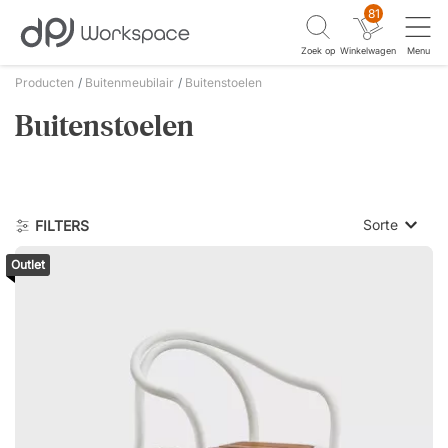
81
Zoek op
Winkelwagen
Menu
Producten
Buitenmeubilair
Buitenstoelen
Buitenstoelen
Sorte
FILTERS
Outlet
Laagste p
Hoogste 
Nieuwste