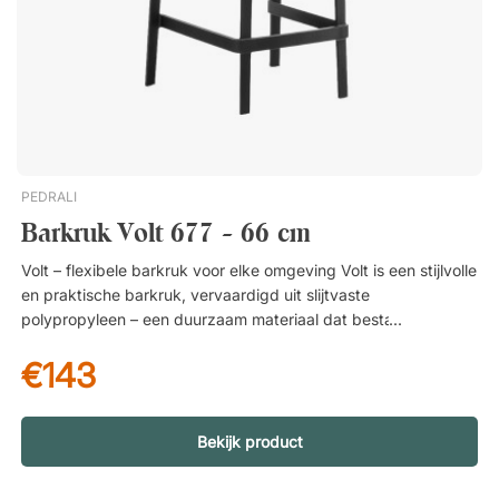
PEDRALI
Barkruk Volt 677 - 66 cm
Volt – flexibele barkruk voor elke omgeving Volt is een stijlvolle
en praktische barkruk, vervaardigd uit slijtvaste
polypropyleen – een duurzaam materiaal dat bestand is tegen
dagelijks gebruik en uiteenlopende omgevingen. Dankzij de
€143
robuuste constructie is hij zowel geschikt voor binnen- als
buitengebruik, wat hem tot een veelzijdige keuze maakt voor
keukens en eetruimtes, maar ook voor terrassen en
horecagelegenheden. Met een zithoogte van 66 cm is Volt
Bekijk product
ideaal voor lagere bartafels en keukenbladen en biedt hij een
comfortabele en stabiele zitplaats zonder visueel te