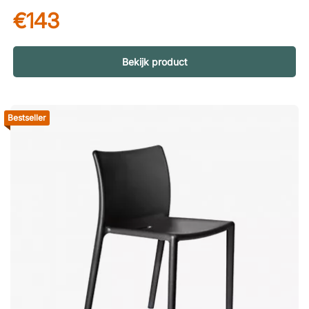
ontworpen om dagelijks gebruik te weerstaan, zowel in
€143
openbare omgevingen als thuis. Het slijtvaste materiaal maakt
de kruk bestand tegen slijtage en is tegelijkertijd gemakkelijk
schoon te maken – perfect voor omgevingen waar zowel
esthetiek als functionaliteit belangrijk zijn. Geschikt voor zowel
Bekijk product
buiten als binnen Met een zithoogte van 76 centimeter is Volt
speciaal ontworpen voor hoge bartafels en balies. Hij biedt
een comfortabele zithouding en is net zo geschikt voor cafés
Bestseller
en restaurants als voor personeelskantines, lounges of het
eigen terras. Dankzij het feit dat hij geschikt is voor zowel
binnen- als buitengebruik, kunt u eenvoudig een uniforme
inrichting creëren tussen verschillende omgevingen.
Materiaalkeuze Polypropyleen is een uitstekende
materiaalkeuze voor stoelen omdat het zowel slijtvast als
onderhoudsvriendelijk is. Het materiaal is bestand tegen
dagelijks gebruik, krassen en stoten en is tegelijkertijd
gemakkelijk schoon te maken, waardoor het perfect is voor
omgevingen met intensief gebruik. Bovendien is
polypropyleen licht van gewicht, waardoor de stoel
gemakkelijk te verplaatsen en te hanteren is, en het is ook
goed bestand tegen vocht en temperatuurschommelingen –