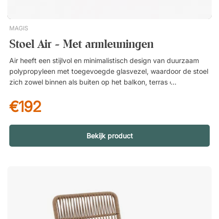
MAGIS
Stoel Air - Met armleuningen
Air heeft een stijlvol en minimalistisch design van duurzaam
polypropyleen met toegevoegde glasvezel, waardoor de stoel
zich zowel binnen als buiten op het balkon, terras of in de tuin
thuis voelt. Wordt verkocht in 4-pak (prijs is per stuk).
€192
Stapelbaar tot tien stoelen. Gemakkelijk schoon te houden.
Bekijk product