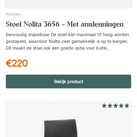
PEDRALI
Stoel Nolita 3656 - Met armleuningen
Eenvoudig stapelbaar De stoel kan maximaal 10 hoog worden
gestapeld, waardoor Nolita zeer gemakkelijk is op te bergen.
Dit maakt de stoel ook een goede optie voor buiten
zitplaatsen en bedrijven die niet het hele jaar door in gebruik
€220
zijn, of waar de behoefte aan zitplaatsen kan variëren. Sterk,
gegalvaniseerd staal De Nolita-serie is gemaakt van
gegalvaniseerd staal met een poedercoating van polyesterlak.
Dit geeft het meubel een sterke bescherming tegen corrosie
Bekijk product
en maakt het bestand tegen regen en vuil. Kleuren White-
BI200E Yellow-GI100E Orange-AR500E Pink-RA100E Red-
RO200E Terracotta-TEE Antracite grey GAE Light blue-
AZ100E Blue-BL500E Blue-BL300E Green-VE100E Green-
Ve600ENolita 3656 is een prachtige eetkamerstoel van
duurzaam, gegalvaniseerd staal met armleuningen en royale
vormen. De stoel heeft een geribbelde rugleuning en zitting,
waardoor hij overal in past en een lichte en luchtige indruk