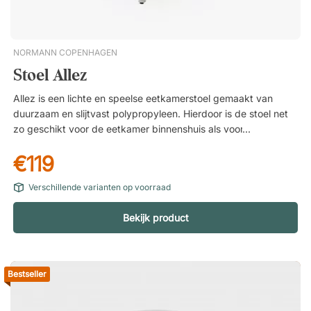
NORMANN COPENHAGEN
Stoel Allez
Allez is een lichte en speelse eetkamerstoel gemaakt van
duurzaam en slijtvast polypropyleen. Hierdoor is de stoel net
zo geschikt voor de eetkamer binnenshuis als voor het balkon,
terras of de tuin buitenshuis. Lichtgewicht maakt hem
€119
gemakkelijk te verplaatsen. Gemakkelijk schoon te vegen en
schoon te houden. Geschikt voor gebruik buitenshuis.
Verschillende varianten op voorraad
Bekijk product
Bestseller