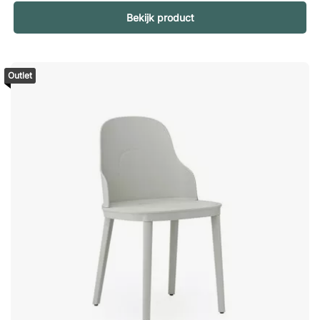
comfortabel kunt zitten. Teakhout is optimaal voor gebruik
Bekijk product
buitenshuis omdat het een duurzaam materiaal is met een
hoog oliegehalte dat minimaal onderhoud vereist en van
nature bestand is tegen schimmels en ongedierte.Soul is een
elegante stoel met een luchtig aluminium frame en een
Outlet
komvormige zitting van teakhouten latten. De gebogen
vormen van de stoel geven karakter aan de eetgroep en
maken van Soul een uitnodigende stoel die uitnodigt om beter
te bekijken. Minimale afname van 2 (prijs per stuk afgebeeld).
Stapelbaar tot 4 stoelen. Geschikt voor buitengebruik. Zitting
van duurzaam teakhout.