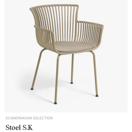
RA100E Red-RO200E Terracotta-TEE Antracite grey GAE
Blue-BL300E Green-VE100E Brown-MGETribeca 3665 is een
stijlvolle stoel met een stalen frame en een zitting en
rugleuning van luchtige PVC-strengen. Een stijlvolle stoel die
buiten kan worden gebruikt en verkrijgbaar is in verschillende
kleuren om uw tuin of balkon op te fleuren. Minimale afname
van 2 (prijs per stuk afgebeeld). Geschikt voor gebruik
buitenshuis. Stapelbaar tot 8 stoelen. Duurzaam
gegalvaniseerd staal.
SCANDINAVIAN SELECTION
Stoel S.K