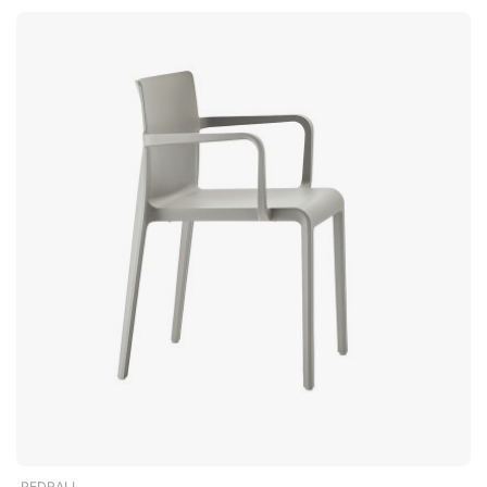
overheersen. Het gladde oppervlak maakt de stoel eenvoudig
te reinigen en te onderhouden – perfect voor omgevingen
waar hoge eisen worden gesteld aan functionaliteit en
hygiëne. De Volt is een stapelbare barkruk van duurzaam
polypropyleen, geschikt voor zowel binnen- als buitengebruik.
Met een zithoogte van 66 centimeter is hij perfect voor lage
bartafels en keukeneilanden. Stapelbaar tot 10 stoelen.
Duurzaam en gemakkelijk schoon te maken polypropyleen.
Geschikt voor binnen- en buitengebruik. Verkocht per set van
2 (prijs per stuk weergegeven).
PEDRALI