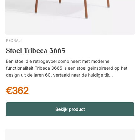
PEDRALI
Stoel Tribeca 3665
Een stoel die retrogevoel combineert met moderne
functionaliteit Tribeca 3665 is een stoel geïnspireerd op het
design uit de jaren 60, vertaald naar de huidige tijd. Hij past
net zo goed op een terras als op een balkon of in de tuin.
€362
Eenvoudig te gebruiken en op te bergen Dankzij de lichte
constructie is de stoel makkelijk te verplaatsen. Wanneer je
ruimte wilt vrijmaken, kun je er tot acht op elkaar stapelen.
Materialen die geschikt zijn voor buitengebruik Gemaakt van
Bekijk product
gegalvaniseerd staal met een zitting en rug van duurzame
PVC-banden is Tribeca bestand tegen weer en dagelijks
gebruik. De materialen zorgen ervoor dat de stoel er lang
netjes uit blijft zien, ook buiten. Kleuren White-BI200E Pink-