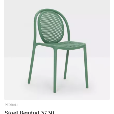
Geen probleem. Je stapelt eenvoudig tot tien stoelen en
maakt in een paar seconden vloeroppervlak vrij. Duurzaam
materiaal dat tegen een stootje kan De stoel is gemaakt van
slijtvast polypropyleen met toegevoegde glasvezel, wat zorgt
voor een stevige constructie zonder dat hij zwaar wordt. Zo
heb je een stoel die dagelijks gebruik aankan, zowel binnen
als buiten, zonder vorm of functie te verliezen. Het gladde
oppervlak maakt het bovendien makkelijk om gemorste
vloeistoffen en stof snel weg te vegen – dat scheelt tijd in een
drukke dag. Even afnemen en de stoel is weer klaar voor
gebruik. Air heeft een stijlvol en minimalistisch ontwerp van
duurzaam polypropyleen met toegevoegde glasvezel,
waardoor hij zich zowel binnen als buiten op het balkon, terras
of in de tuin thuis voelt. Wordt verkocht in 4-pak (prijs is per
stuk). Stapelbaar tot tien stoelen. Gemakkelijk schoon te
houden en schoon te vegen.
PEDRALI
Stoel Remind 3730