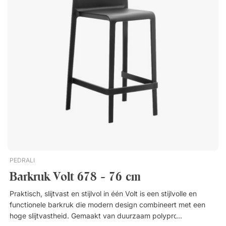
maakt. Stapelbaar tot 10 stoelen. Minimale afname 2 stuks
(prijs per stuk afgebeeld). Perfect voor buitengebruik.
PEDRALI
Barkruk Volt 678 - 76 cm
Praktisch, slijtvast en stijlvol in één Volt is een stijlvolle en
functionele barkruk die modern design combineert met een
hoge slijtvastheid. Gemaakt van duurzaam polypropyleen is hij