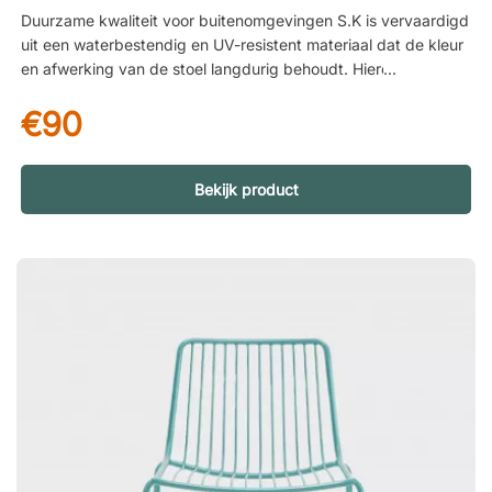
Duurzame kwaliteit voor buitenomgevingen S.K is vervaardigd
uit een waterbestendig en UV-resistent materiaal dat de kleur
en afwerking van de stoel langdurig behoudt. Hierdoor is de
stoel bijzonder geschikt voor buitengebruik, waar hij zowel
€90
zonnestralen als wisselende weersomstandigheden weerstaat
zonder zijn uitstraling te verliezen. Zorg voor zowel milieu als
ondergrond De stoel is gemaakt van 100% gerecycled
materiaal – een bewuste keuze die design met
Bekijk product
verantwoordelijkheid combineert. De discrete kunststof
voetjes beschermen bovendien de vloer en ondergrond tegen
krassen en slijtage, waardoor hij zowel op het terras als
binnenshuis praktisch is. Luchtig design met uitnodigend
comfort Met zijn grafische en luchtige vormgeving creëert S.K
een moderne en uitnodigende sfeer op het terras. De
omhullende vorm met geïntegreerde armleuningen biedt
comfortabel steun, terwijl het zachte zitkussen extra comfort
geeft bij langer zitten. S.K geeft de patio een aangename
zithoek met een luchtige en grafische vormgeving. Een
prachtige stoel voor de eettafel of cafétafel met een
comfortabel zitkussen en omhullende armleuningen. Gemaakt