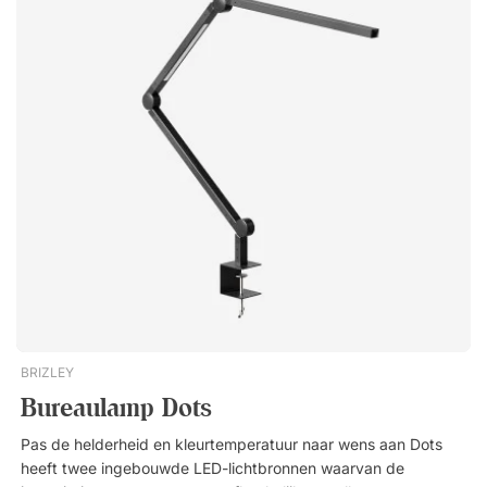
Kelvin-schaal loopt van ongeveer 1.000 - 10.000 Kelvin. Het
Kelvin-nummer op een LED-lamp vertelt u welke kleur het licht
van de lamp afgeeft; de blauwe tinten bevinden zich aan de
hoge kant van de Kelvin-schaal. Bij 4.000 Kelvin is het licht
wat meer roodachtig, warm en uitnodigend, bij 5.700 en hoger
krijg je een haarscherp en ijzig helder wit licht. Wat het beste
is om in te werken is natuurlijk een kwestie van smaak, maar
het aparte (wittere) licht zal uw ogen minder snel vermoeien
als u voor een scherm werkt. Het feit dat u het licht op deze
bureaulamp kunt aanpassen, geeft u de mogelijkheid om het
aan te passen aan uw persoonlijke smaak. Specificaties
Instelbaar van 4.000 tot 6.500 Kelvin. LED met een
levensverwachting van 50.000 uur. 0,7 A USB-poort voor het
opladen van bijvoorbeeld uw mobiele telefoon.Tulip is een
opvouwbare tafellamp met LED-verlichting die ook een USB-
poort in de lampvoet heeft. U kunt de kleurtemperatuur en
BRIZLEY
helderheid aanpassen, waardoor het een uitstekende
Bureaulamp Dots
bureaulamp is. Dimbaar. Stel zelf de kleurtemperatuur in. Laad
je telefoon op terwijl je werkt. Gestuurd via een touch screen in
Pas de helderheid en kleurtemperatuur naar wens aan Dots
de lampvoet. Uitgerust met reflector voor niet-verblindend
heeft twee ingebouwde LED-lichtbronnen waarvan de
licht.