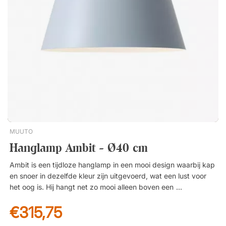
Henningsen een levenslange samenwerking met het merk
Louis Poulsen, waar zijn erfgoed tot op de dag van vandaag
voortleeft.De PH 5/5 is een elegante hanglamp met een
tijdloos ontwerp, ontworpen door Poul Henningsen. Een echte
designklassieker die zowel de inrichting verfraait als een
prachtig licht verspreidt in de omgeving. Stijlvol en tijdloos
ontwerp. Zorgt voor een zachte, verblindingsvrije verlichting.
Inclusief plafondkap en 4 m kabel.
MUUTO
Hanglamp Ambit - Ø40 cm
Ambit is een tijdloze hanglamp in een mooi design waarbij kap
en snoer in dezelfde kleur zijn uitgevoerd, wat een lust voor
het oog is. Hij hangt net zo mooi alleen boven een bijzettafel,
als in een rij of cluster boven een eettafel. Kap met witte
€315,75
binnenkant geeft maximaal licht. 4m snoer inbegrepen. Geeft
neerwaarts licht. Mooie handgeschilderde kap.