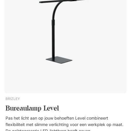
voet.Classic is een stijlvolle bureaulamp van gepolijst en
geborsteld aluminium. Met een verstelbare armatuur die het
gemakkelijk maakt om het licht te richten, en met een
lichttemperatuur die in drie stappen kan worden aangepast.
Inclusief lampvoet en klembevestiging. Twee scharnierpunten
die afzonderlijk kunnen worden versteld om de lamp
eenvoudig te positioneren. Kantel de lampkop om het licht te
richten. Schakel tussen drie verschillende kleurtemperaturen.
LED-lamp inbegrepen.
BRIZLEY
Bureaulamp Level
Pas het licht aan op jouw behoeften Level combineert
flexibiliteit met slimme verlichting voor een werkplek op maat.
De geïntegreerde LED-lichtbron heeft zeven