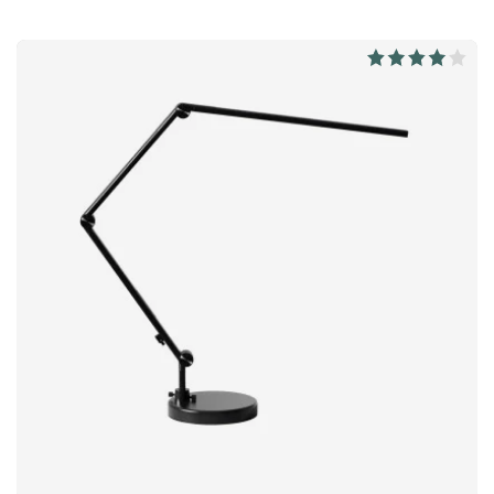
Dimbaar De lamp is voorzien van twee geïntegreerde LED-
lampjes; een naar boven gericht lampje dat de lampkop
verlicht en een naar beneden gericht lampje dat de voet
verlicht. Aangezien de neerwaartse lichtbron dimbaar is, kunt
u het licht van de lamp aanpassen van hetzelfde
verlichtingsniveau als een enkele kaars, tot volledige
helderheid. Specificatie dimmer: Off helderheid 10% (10
lumen) helderheid 40% (50 lumen) helderheid 100% (130
lumen) Langste brandtijd met volledig opgeladen batterij:
helderheid 10% = 40h helderheid 40% = 12 uur helderheid
100% = 5u Let op: de lamp wordt geleverd met een USB-
oplader zonder een adapter.Obello is een draagbare tafellamp
van mondgeblazen glas die buiten kan worden gebruikt en
wordt opgeladen via USB. Met een geïntegreerde, dimbare
LED is Obello ideaal voor sfeervolle verlichting op het balkon
of in de tuin. Tot 40 uur lichtduur. Korte oplaadtijd van 4,5 uur.
Kan tegen licht regenachtig weer. Gehard glas zorgt voor een
gelijkmatige lichtverdeling. 1 naar boven gerichte LED lamp
met sterkere gloed. 1 naar beneden gerichte LED met
dimfunctie.