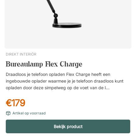
DIREKT INTERIÖR
Bureaulamp Flex Charge
Draadloos je telefoon opladen Flex Charge heeft een
ingebouwde oplader waarmee je je telefoon draadloos kunt
opladen door deze simpelweg op de voet van de lamp te
leggen. Ideaal voor wie eenvoudig toegang wil hebben tot
€179
opladen direct aan het bureau, zonder gedoe met kabels! Je
telefoon moet wel draadloos opladen ondersteunen om deze
Artikel op voorraad
functie te gebruiken. Pas de lichtsterkte en kleurtemperatuur
aan De bureaulamp is voorzien van geïntegreerde LED-
Bekijk product
verlichting met een levensduur van tot wel 30.000 uur. Je
kunt eenvoudig de lichtsterkte traploos instellen en kiezen uit