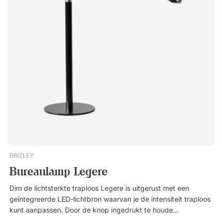
vrijstaande voet.De bureaulamp Dotsplus wordt geleverd met
twee LED-lichtbronnen, eenvoudig te bedienen via touch. Zo
stel je lichtsterkte en kleurtemperatuur naar wens in.
Verstelbare kleurtemperatuur (4 standen). Verstelbare
lichtsterkte (5 standen). 3 LED-punten die afzonderlijk
verstelbaar zijn. Touchfunctie voor bediening van de lamp.
Geheugenfunctie na uitschakelen.
BRIZLEY
Bureaulamp Legere
Dim de lichtsterkte traploos Legere is uitgerust met een
geïntegreerde LED-lichtbron waarvan je de intensiteit traploos
kunt aanpassen. Door de knop ingedrukt te houden, wordt het
licht gedimd tot de gewenste intensiteit. Om terug te gaan