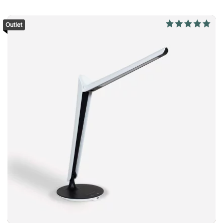
drie niveaus van kleurtemperatuur, zodat je altijd het juiste
licht hebt, ongeacht het tijdstip van de dag of de taak die je
Outlet
uitvoert. Specificaties Lichtinstellingen Geïntegreerde LED-
lichtbron met een verwachte levensduur van 30.000 uur.
Traploze dimmer met geheugensfunctie. Verstelbare
kleurtemperatuur in drie niveaus (3000K, 4000K en 6000K).
Touchbediening om het licht te regelen. Armatuur Verstelbare
hoogte van circa 52 cm tot 78,5 cm. Verstelbare diepte van
circa 43 cm tot 86,5 cm. Draadloze Qi-oplader voor telefoon.
Drie LED-armen die in verschillende richtingen kunnen worden
gekanteld.De bureaulamp Flex Charge is meer dan alleen een
lichtbron. Met een reeks doordachte functies combineert ze
moderne technologie met maximaal gebruiksgemak. Perfect
licht voor elke gelegenheid. Draadloos opladen van je telefoon
via de lampvoet. Supereenvoudige touchbediening. Precies
verstelbaar voor gerichte verlichting. Een duurzame en
energiezuinige keuze! Altijd 10 jaar garantie.