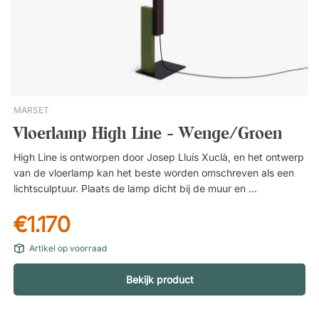
MARSET
Vloerlamp High Line - Wenge/Groen
High Line is ontworpen door Josep Lluís Xuclà, en het ontwerp
van de vloerlamp kan het beste worden omschreven als een
lichtsculptuur. Plaats de lamp dicht bij de muur en geniet van
het licht dat door reflectie wordt gecreëerd. In donker
€1.170
wengéhout. Voet in een prachtige, groene tint. Geeft indirect
licht door reflecties.
Artikel op voorraad
Bekijk product