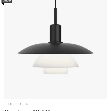
Outlet
en plaatsing – perfect voor zowel kleine kantoren als grotere
vergaderruimtes. Pas de uitstraling aan met een afneembare
kap IZL is ook verkrijgbaar met een afneembare kap,
waardoor je de uitstraling van de lamp eenvoudig kunt
veranderen afhankelijk van de omgeving en de behoeften. Wil
je een zachtere, meer minimalistische uitstraling in een
loungegedeelte of vergaderruimte? Dan kan de kap een
perfecte keuze zijn. Wil je in plaats daarvan een strakkere en
meer technische look in een modern kantoor? Dan kun je de
lamp daarop aanpassen.Met de hangende designlamp IZL
geef je je vergaderruimte of werkplek een boost! De variant
met afneembare kap maakt het eenvoudig om de lamp qua
stijl aan te passen. Koudere kleurtemperatuur (3000K) zorgt
voor focus. Optie met afneembare kap. Geïntegreerde LED-
verlichting met lange levensduur. Wordt geleverd met stoffen
snoer en 200 cm stalen kabel.
LOUIS POULSEN