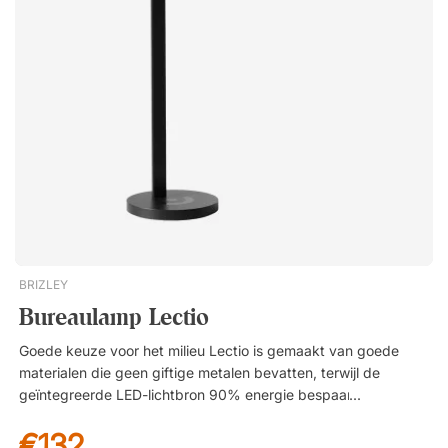
niveaus. Geïntegreerde LED-lichtbron. USB-A-poort voor
oplaadkabel. Ingebouwde draadloze oplader voor mobiele
telefoon. Automatische uitschakeltimer (30/60 minuten).
Touchbediening voor het regelen van het licht.Maximaliseer je
focus met bureaulamp Charge en presteer de hele dag op
topniveau! Met geïntegreerde oplader en slimme technologie
de logische keuze voor elk kantoor. Optimale werkverlichting!
Handig opladen van je telefoon – draadloos of via USB.
Energiezuinig met automatische uitschakeling. Altijd 10 jaar
garantie.
BRIZLEY
Bureaulamp Lectio
Goede keuze voor het milieu Lectio is gemaakt van goede
materialen die geen giftige metalen bevatten, terwijl de
geïntegreerde LED-lichtbron 90% energie bespaart in
vergelijking met een gewone gloeilamp. Dit maakt Lectio een
€132
slimme keuze voor zowel je portemonnee als het milieu!