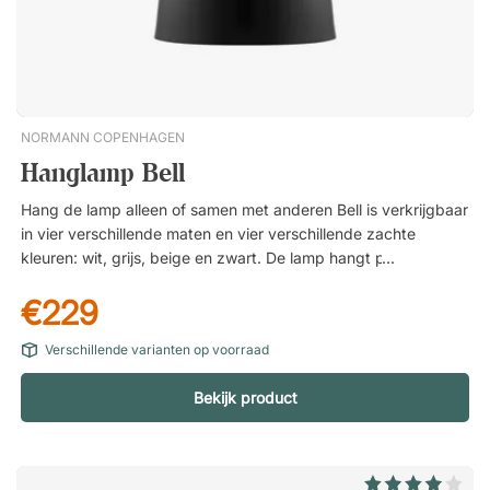
NORMANN COPENHAGEN
Hanglamp Bell
Hang de lamp alleen of samen met anderen Bell is verkrijgbaar
in vier verschillende maten en vier verschillende zachte
kleuren: wit, grijs, beige en zwart. De lamp hangt prachtig op
zichzelf, bijvoorbeeld boven een keukentafel of voor een
€229
raam, maar kan ook worden gecombineerd met andere maten
en kleuren voor een opvallend en persoonlijk tintje.Bell is een
Verschillende varianten op voorraad
klassieke en stijlvolle hanglamp die wordt gekenmerkt door
haar prachtige klokvormige silhouet. De lamp hangt even
Bekijk product
goed op zichzelf of in een cluster met andere kleuren en
maten. Een smaakvolle en eenvoudige lamp die in elke kamer
past. Kies uit vier verschillende maten en kleuren.