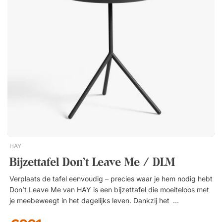
geschikt voor openbare ruimtes en kantoren. Tafel en
opbergruimte in één. Sober, grafisch ontwerp.
HAY
Bijzettafel Don't Leave Me / DLM
Verplaats de tafel eenvoudig – precies waar je hem nodig hebt
Don’t Leave Me van HAY is een bijzettafel die moeiteloos met
je meebeweegt in het dagelijks leven. Dankzij het
geïntegreerde handvat in het blad verplaats je hem eenvoudig