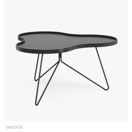
architectuurstudio Norm Architects werd in 2008 opgericht
door Jonas Bjerre-Poulsen en Kasper Rønn. Met een intuïtief
vermogen om doordacht design te creëren en met een
duidelijke focus op kwaliteit en duurzaamheid worden al hun
projecten gekenmerkt door een tijdloze Scandinavische
esthetiek met een ingetogen vormentaal en natuurlijke
materiaalkeuzes. Onderhoudsinstructies voor marmer – zo
blijft uw tafel mooi Marmer is een levend natuurmateriaal dat
mooi veroudert, maar het vraagt ook enige zorg om zijn
afwerking te behouden. Voor de dagelijkse reiniging volstaat
het om de tafel af te nemen met een zachte, licht vochtige
doek. Vermijd sterke reinigingsmiddelen, vooral producten
met zuur zoals citroen, azijn of kalkverwijderaars, omdat
marmer gevoelig is en vlekken of doffe plekken kan krijgen.
Veeg gemorste vloeistoffen altijd direct op, vooral koffie, wijn
of andere gekleurde vloeistoffen. Gebruik bij voorkeur
onderzetters en plaats decoratieve voorwerpen met vilt
eronder om krassen te voorkomen. Voor extra bescherming
kunt u het oppervlak behandelen met een impregneermiddel
dat geschikt is voor natuursteen.Plinth Cube is een prachtige
SWEDESE
bijzettafel van marmer, ontworpen door Norm Architects. Het