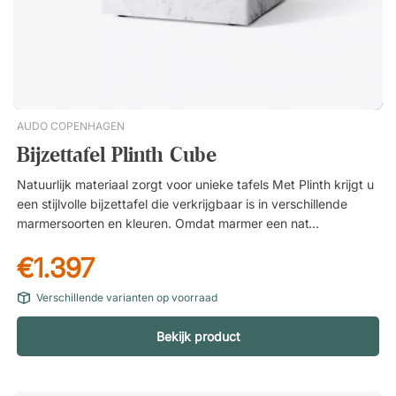
AUDO COPENHAGEN
Bijzettafel Plinth Cube
Natuurlijk materiaal zorgt voor unieke tafels Met Plinth krijgt u
een stijlvolle bijzettafel die verkrijgbaar is in verschillende
marmersoorten en kleuren. Omdat marmer een natuurlijk
materiaal is, heeft elke tafel een eigen uitstraling en is uw tafel
€1.397
daarom volledig uniek. Een moderne designklassieker voor in
huis Plinth Cube is meer dan een bijzettafel – het is een
Verschillende varianten op voorraad
sculpturaal meubelstuk dat de ruimte een exclusieve en
architectonische uitstraling geeft. Met zijn minimalistische
Bekijk product
ontwerp en natuurlijke marmeren oppervlak is het een stijlvolle
investering die vele jaren meegaat. Over de ontwerpers –
Norm Architects De in Kopenhagen gevestigde design- en