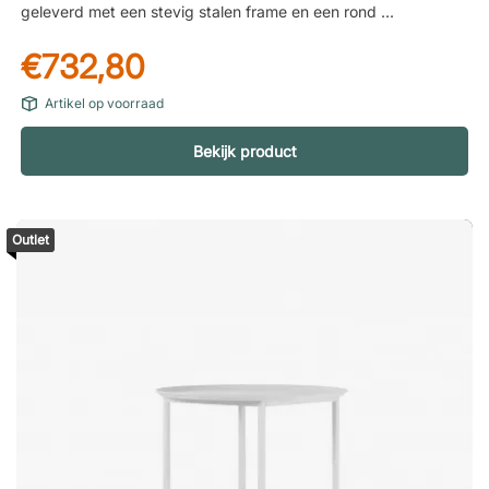
geleverd met een stevig stalen frame en een rond en ruim
tafelblad. Massief stalen frame. Tafelblad in Kunis Breccia
€732,80
steen. Modern design.
Artikel op voorraad
Bekijk product
Outlet