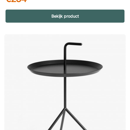
de zitplaats te schuiven krijgt u een praktische aflegplek
precies waar u die nodig heeft. Plaats uw laptop, notitieblok of
koffiekop binnen handbereik en werk ontspannen in een meer
Bekijk product
informele omgeving. Doordacht en aanpasbaar ontwerp
Meseta is ontworpen met flexibiliteit in gedachten. Het
tafelblad kan in twee verschillende richtingen worden
gemonteerd, zodat u de tafel eenvoudig kunt aanpassen aan
de ruimte en uw behoeften. De slimme constructie zorgt
ervoor dat de tafel dicht tegen het meubel kan worden
geplaatst en een natuurlijke en ergonomische werkhouding
creëert. Natuurlijke materialen ontmoeten moderne stabiliteit
Het tafelblad en de basis zijn gemaakt van hout, wat zorgt
voor een warme en uitnodigende uitstraling. Het zwart gelakte
metalen frame vormt een elegante tegenstelling en biedt
stabiliteit en langdurige duurzaamheid. De combinatie van
materialen maakt Meseta tot een stijlvol element in zowel
moderne als klassieke omgevingen.Meseta is een bijzettafel
dat je makkelijk bij een fauteuil of bank schuift, als aflegruimte
of laptoptafel. Het tafelblad kan in twee richtingen worden
vastgeschroefd. Tafelblad en voet van hout. Onderstel van