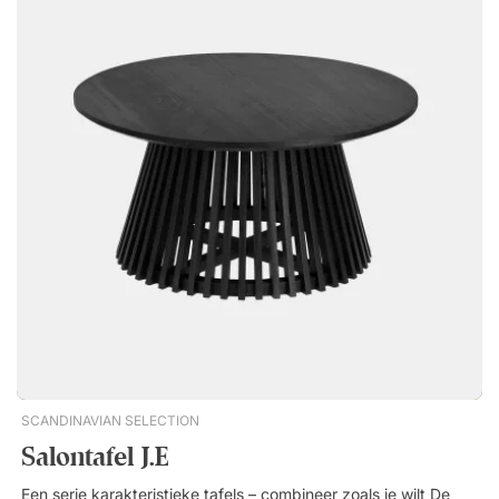
blijft. Don't Leave Me XL van HAY is een handige bijzettafel
met een handvat in het midden van het tafelblad, zodat je
haar makkelijk verplaatst. Perfect naast de bank of fauteuil.
Geïntegreerd handvat – eenvoudig te verplaatsen. Volledig
vervaardigd uit gepoedercoat staal. Modern en minimalistisch
design.
SCANDINAVIAN SELECTION
Salontafel J.E
Een serie karakteristieke tafels – combineer zoals je wilt De