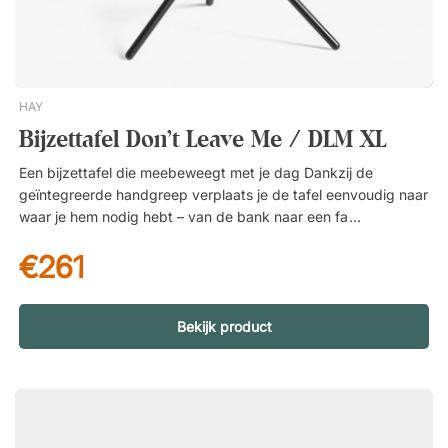
zwartgelakt metaal. Aanpasbaar design – kies de positie van
het tafelblad. Perfect voor kantoortuinen, lounges of kleinere
vergaderruimtes.
HAY
Bijzettafel Don't Leave Me / DLM XL
Een bijzettafel die meebeweegt met je dag Dankzij de
geïntegreerde handgreep verplaats je de tafel eenvoudig naar
waar je hem nodig hebt – van de bank naar een fauteuil of
naar de slaapkamer. Ideaal wanneer je je kop koffie, laptop of
€261
boek binnen handbereik wilt houden. Duurzaam materiaal voor
dagelijks gebruik Gemaakt van gepoedercoat staal, wat zorgt
voor een slijtvaste afwerking die geschikt is voor dagelijks
gebruik. Het materiaal is robuust, makkelijk schoon te houden
Bekijk product
en geeft de tafel een moderne, stijlvolle uitstraling. Design dat
de tand des tijds doorstaat De minimalistische vorm maakt dat
Don’t Leave Me XL in veel verschillende omgevingen past.
Een eenvoudig maar doordacht ontwerp dat zowel thuis als in
openbare ruimtes tot zijn recht komt – en jarenlang actueel