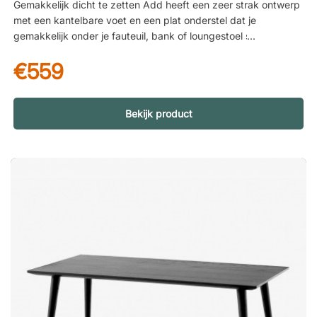
Gemakkelijk dicht te zetten Add heeft een zeer strak ontwerp
met een kantelbare voet en een plat onderstel dat je
gemakkelijk onder je fauteuil, bank of loungestoel schuift.
Dankzij dit kunt u de tafel altijd zo dicht of zo ver van u af
€559
plaatsen als u wilt, afhankelijk van of u de tafel gebruikt om
aan te werken of om uw koffiekopje of laptop even weg te
zetten. Twee hoogtes voor verschillende doeleinden De
bijzettafel is verkrijgbaar in twee hoogtes. De onderste (56
Bekijk product
cm) is ideaal voor wie een tafel zoekt die vooral gebruikt
wordt om spullen op te bergen. Als u een tafel zoekt waaraan
u ook zittend op de bank of in een fauteuil kunt werken, raden
wij de iets hogere tafel (66 cm) aan. Over de ontwerper –
Anya Sebton Anya Sebton uit Stockholm (1966) is een
bekroonde ontwerper en interieurarchitecte, opgeleid aan de
Beckmans Design Academy. Met een unieke grafische
expressie gecombineerd met functionaliteit en onverwachte
details, hebben de ontwerpen van Anya Sebton wereldwijde
aandacht gekregen en vandaag de dag is haar werk te vinden
op spraakmakende locaties zoals luchthavens, ambassades
en musea over de hele wereld.Add is een handig bijzettafeltje
dat je makkelijk dichterbij schuift dankzij het schuine