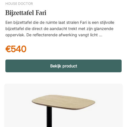
HOUSE DOCTOR
Bijzettafel Fari
Een bijzettafel die de ruimte laat stralen Fari is een stijlvolle
bijzettafel die direct de aandacht trekt met zijn glanzende
oppervlak. De reflecterende afwerking vangt licht en details in
de ruimte – ideaal om decoratie, boeken of een mooie lamp te
€540
benadrukken. Extra ruimte zonder te overheersen De twee
niveaus bieden extra opbergruimte zonder dat de tafel zwaar
aanvoelt. Plaats hem in de hal voor sleutels en post, achter de
bank voor boeken en decoratie, of langs een muur waar je
Bekijk product
functie en stijl wilt combineren. Industrieel design met een
moderne uitstraling De minimalistische vorm en de zwarte,
glanzende afwerking geven een industriële touch die tegelijk
elegant aanvoelt. De tafel past zowel in moderne woningen als
in kantooromgevingen met een doordachte uitstraling. Geef je
interieur een industriële touch met Fari – een stijlvol console­
tafel met glanzende afwerking die details weerspiegelt. De
dubbele plank biedt extra opbergruimte. Praktische legplank.
Industriële en minimalistische vormgeving. Zwarte, glanzende