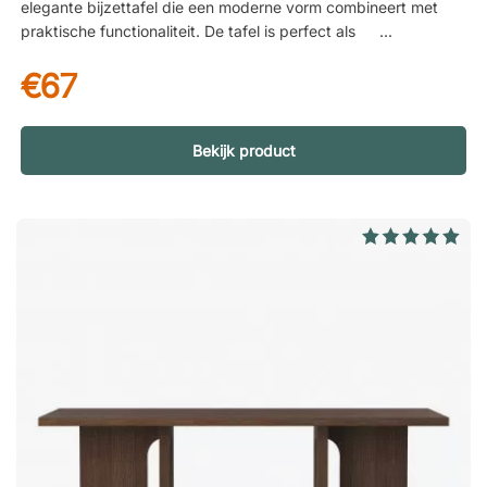
elegante bijzettafel die een moderne vorm combineert met
praktische functionaliteit. De tafel is perfect als
aflegoppervlak naast een fauteuil of bank, of als aanvulling op
€67
een loungegroep. Tafelblad van gehard glas Het ronde
tafelblad is gemaakt van gehard glas, een materiaal dat zowel
slijtvast als duurzaam is in het dagelijks gebruik. Het glas
geeft de tafel een lichte en luchtige uitstraling en zorgt
Bekijk product
tegelijkertijd voor een elegant oppervlak. Grafisch ontwerp
met stabiel onderstel Het onderstel bestaat uit drie stalen
poten die samenkomen in een strakke en grafische vorm. De
constructie zorgt voor een stabiele basis, terwijl het
minimalistische ontwerp een moderne en decoratieve
uitstraling geeft. Beschermende kunststof voetjes Om de vloer
te beschermen is de tafel voorzien van discrete kunststof
voetjes. Deze verminderen het risico op krassen en zorgen
ervoor dat de tafel stabiel blijft staan, ook wanneer hij wordt
verplaatst of dagelijks wordt gebruikt. R.M is een stijlvol
bijzettafel met driedelig stalen onderstel en rond tafelblad van
gehard glas – een mooie plek om spullen neer te zetten naast
de fauteuil of de loungegroep. Tafelblad van gehard glas.
Moderne, grafische vormgeving. Kunststof voetjes die de