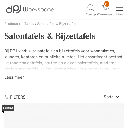
81
Zoek op
Winkelwagen
Menu
Producten
Tafels
Salontafels & Bijzettafels
Salontafels & Bijzettafels
Bij DPJ vindt u salontafels en bijzettafels voor woonruimtes,
lounges, kantoren en publieke ruimtes. Het assortiment bestaat
uit ronde salontafels, houten en glazen salontafels, moderne
design salontafels, kleine bijzettafels en loungetafels, ook met
opbergruimte, lade of legplank.
Lees meer
Wij voeren modellen van
Audo Copenhagen
,
HAY
,
Warm
Nordic
,
Swedese
,
Lammhults
,
Stua
,
Mater
,
Inoff
en
&tradition
in
Sorte
FILTERS
materialen als hout, laminaat, metaal, glas en steen.
Outlet
Laagste p
Hoogste 