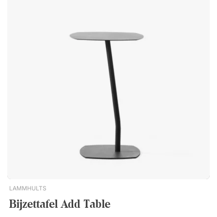
eenvoudige installatie. Duurzame productie met doordachte
materiaalkeuze Newton is ontwikkeld met focus op efficiënte
productie en met lage hoeveelheden restmateriaal. Dit maakt
de tafel tot een bewuste keuze voor wie waarde hecht aan
duurzaam design en een grondstofefficiënte productie.
Erkend door de designwereld In 2009 werd Newton bekroond
met de Nordic Design Award – een bevestiging van het
innovatieve ontwerp en de hoge kwaliteit. Een salontafel die
niet alleen de ruimte aanvult, maar ook een sterke
designidentiteit draagt. Newton heeft een bekroond design
met slank houten onderstel en drie-ellipsvormig glazen blad.
Een ruime salontafel die luchtig oogt en perfect in de lounge
past. Tafelblad in prachtig helder glas. Massief onderstel in
essen, eiken of berken. Laag restmateriaalgehalte tijdens
productie. Geheel gemonteerd geleverd. Winnaar van de
Nordic Design Award 2009.
LAMMHULTS
Bijzettafel Add Table