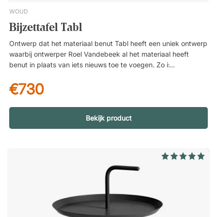
gepoedercoat staalplaat. Met vilten glijdoppen.
WOUD
Bijzettafel Tabl
Ontwerp dat het materiaal benut Tabl heeft een uniek ontwerp
waarbij ontwerper Roel Vandebeek al het materiaal heeft
benut in plaats van iets nieuws toe te voegen. Zo is het metaal
van de cirkelvormige opening getransformeerd tot een
€730
tafelblad, ontworpen om een zwevende en lichte uitdrukking
te geven. Over de ontwerper – Roel Vandebeek Roel
Vandebeek is een Belgische ontwerper die in zijn carrière
verschillende uitdrukkingsvormen heeft onderzocht in
Bekijk product
industrieel ontwerp, interieurontwerp en kunst. Zijn ontwerpen
worden gekenmerkt door humor, gebruiksvriendelijkheid en
duurzaamheid. Het doel is om discussie en interactie op gang
te brengen. Hij is de oprichter van de creatieve hub Dêpot des
Arts en een drijvende kracht achter het HIDN-concept, dat tot
doel heeft betekenisvol design te creëren en zo materiaalafval
te minimaliseren.Tabl van het Deense Woud is een robuuste
maar delicate metalen bijzettafel die wordt gekenmerkt door
ronde vormen.Met zijn grafische uitstraling is Tabl bijzonder