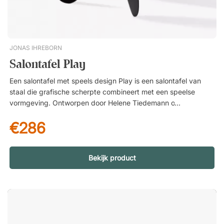
JONAS IHREBORN
Salontafel Play
Een salontafel met speels design Play is een salontafel van
staal die grafische scherpte combineert met een speelse
vormgeving. Ontworpen door Helene Tiedemann onderscheidt
de tafel zich door zijn dunne stalen platen met silhouetten
€286
geïnspireerd op plectrums en boemerangs – vormen die een
dynamische en levendige uitstraling aan de ruimte geven.
Sculpturaal design voor moderne loungeomgevingen De
uitgesproken vormen creëren een spannend geheel dat zowel
Bekijk product
als praktische aflegplaats als decoratief element functioneert.
Play voegt karakter en persoonlijkheid toe aan de lounge,
wachtruimte of woonkamer en wordt een natuurlijke
blikvanger in het interieur. Duurzaam materiaal met lange
levensduur De tafel is vervaardigd uit gepoedercoat staal, een
sterk en onderhoudsvriendelijk materiaal dat bestand is tegen