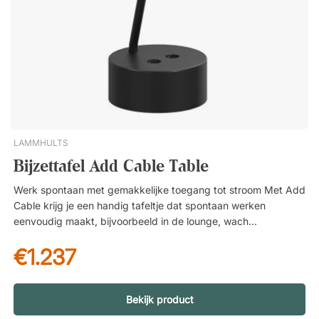
LAMMHULTS
Bijzettafel Add Cable Table
Werk spontaan met gemakkelijke toegang tot stroom Met Add
Cable krijg je een handig tafeltje dat spontaan werken
eenvoudig maakt, bijvoorbeeld in de lounge, wachtruimte of
op het dynamische kantoor. Dankzij de geïntegreerde
€1.237
stopcontacten in de tafelpoot hoef je je nooit zorgen te maken
over een gebrek aan stroomvoorziening. Plaats de tafel waar
je maar wilt met een snoer van 5 meter De tafel is uitgerust
met een vijf meter lang snoer dat in en uit de tafelpoot kan
Bekijk product
worden getrokken. Dit geeft je veel flexibiliteit in waar je de