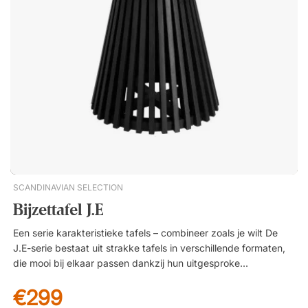
SCANDINAVIAN SELECTION
Bijzettafel J.E
Een serie karakteristieke tafels – combineer zoals je wilt De
J.E-serie bestaat uit strakke tafels in verschillende formaten,
die mooi bij elkaar passen dankzij hun uitgesproken karakter.
Combineer gerust de bijzettafel met de salontafel om een
€299
dynamischer gevoel in de ruimte te creëren, met extra