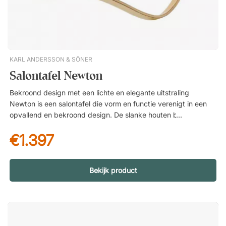
KARL ANDERSSON & SÖNER
Salontafel Newton
Bekroond design met een lichte en elegante uitstraling
Newton is een salontafel die vorm en functie verenigt in een
opvallend en bekroond design. De slanke houten basis in
combinatie met het tri-ellipsvormige glazen blad creëert een
€1.397
moderne en verfijnde uitstraling. Het resultaat is een tafel die
ondanks zijn royale formaat licht en elegant aanvoelt. Stabiele
constructie van massief hout Het onderstel is vervaardigd uit
zorgvuldig geselecteerd hout – es, eiken of berken –
Bekijk product
materialen die bekendstaan om hun sterkte, duurzaamheid en
natuurlijke schoonheid. De solide constructie zorgt voor
stabiliteit en een lange levensduur, terwijl de levendige
houtstructuur warmte en karakter toevoegt aan het interieur.
Het onderstel wordt gemonteerd geleverd voor een