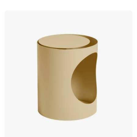
tafel wilt plaatsen en maakt het bovendien makkelijk om de
tafel te verplaatsen zonder dat je het snoer meesleept. Twee
hoogtes voor verschillende doeleinden Het bijzettafeltje is
verkrijgbaar in twee hoogtes: het lagere model (56 centimeter)
is perfect voor wie een tafel zoekt voor het neerzetten van
spullen. Zoek je een tafel waaraan je ook zittend op een bank
of fauteuil kunt werken, dan raden we het iets hogere model
aan (66 centimeter). Over de ontwerpster – Anya Sebton De
in Stockholm gevestigde Anya Sebton (geb. 1966) is een
bekroonde ontwerpster en interieurarchitect, opgeleid aan de
Beckmans School of Design. Met een unieke grafische stijl,
gecombineerd met functionaliteit en onverwachte details,
heeft Anya Sebtons design wereldwijd de aandacht
getrokken. Haar werk is vandaag de dag te vinden op
prominente locaties zoals luchthavens, ambassades en musea
over de hele wereld.Add Cable is een handig bijzettafeltje dat
je makkelijk naar je toe trekt dankzij de schuine poot. Met
twee stopcontacten is het ideaal voor moderne werkplekken.
Eenvoudig opladen met 2 stopcontacten. Stabiele voet met
een intrekbaar snoer van 5 m. Tafelblad van 3 mm dik,