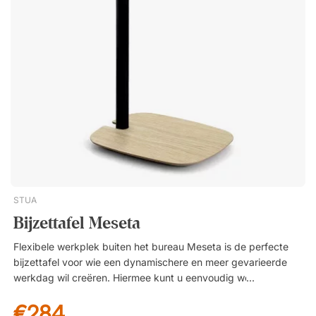
afwerking.
STUA
Bijzettafel Meseta
Flexibele werkplek buiten het bureau Meseta is de perfecte
bijzettafel voor wie een dynamischere en meer gevarieerde
werkdag wil creëren. Hiermee kunt u eenvoudig werken vanuit
een fauteuil, bank of loungeomgeving – zonder concessies te
€284
doen aan functionaliteit of comfort. Door de tafel soepel naast