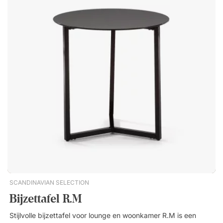
dagelijkse slijtage. De robuuste constructie maakt het tot een
duurzame keuze voor zowel particuliere als openbare
omgevingen. Zweeds design en productie Play is ontworpen
door Helene Tiedemann en geproduceerd in Zweden – een
combinatie die garant staat voor hoge kwaliteit, doordacht
design en degelijk vakmanschap. Play is een salontafel met
speels karakter, ontworpen door Helene Tiedemann. De tafel
bestaat uit dunne staalplaten met vormen geïnspireerd op
plectrums en boemerangs. Gemaakt van duurzaam,
gepoedercoat staal. Prachtig, karakteristiek design voor de
lounge. Ontwerp van Helene Tiedemann. Vervaardigd in
Zweden.
SCANDINAVIAN SELECTION
Bijzettafel R.M
Stijlvolle bijzettafel voor lounge en woonkamer R.M is een