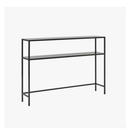
duurzaamheid De tafels in de Androgyne-collectie worden
vervaardigd uit zorgvuldig geselecteerde materialen van hoge
kwaliteit. De materiaalkeuze draagt niet alleen bij aan het
exclusieve gevoel van de tafel, maar ook aan de
duurzaamheid en stabiliteit op lange termijn. Een veelzijdige
tafel voor het middelpunt van het huis Als salontafel is
Androgyne ontworpen om te functioneren als een natuurlijk
middelpunt in de woonkamer. Het doordachte ontwerp maakt
de tafel even functioneel als esthetisch. Tijdloos Deens design
Androgyne draagt duidelijke kenmerken van de Deense
designtraditie met haar focus op eenvoud, balans en
functionaliteit. De combinatie van strakke vormen en
zorgvuldig geselecteerde materialen zorgt ervoor dat de tafel
vandaag net zo actueel aanvoelt als in de toekomst. Het is
een meubelstuk dat gemaakt is om lang mee te gaan – zowel
in kwaliteit als in uitstraling.Androgyne is een serie tafels die
wordt gekenmerkt door zachte lijnen en geometrische
vormen. Een veelzijdige salontafel die zowel in moderne als
klassieke interieurs past. Gemaakt van hoogwaardige
materialen. Tijdloos Deens design.