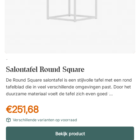
-
Salontafel Round Square
De Round Square salontafel is een stijlvolle tafel met een rond
tafelblad die in veel verschillende omgevingen past. Door het
duurzame materiaal voelt de tafel zich even goed thuis in de
woonkamer als op het terras. Duurzaam, gepoedercoat
€251,68
roestvrij staal. Voor zowel binnen als buiten te gebruiken.
Gemakkelijk schoon te houden.
Verschillende varianten op voorraad
Bekijk product