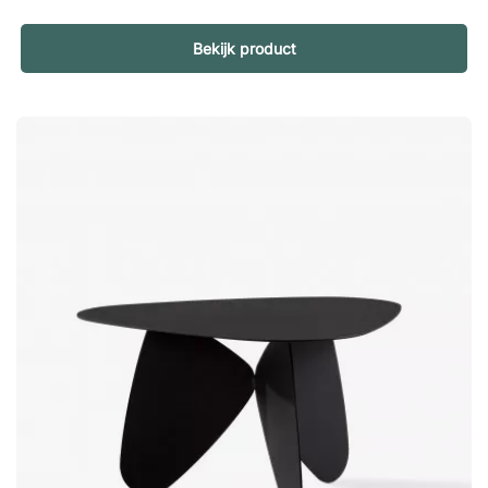
aflegruimte op twee hoogtes. Slijtvaste salontafel in teak of
witte ceder J.E is verkrijgbaar in een zwartgelakte afwerking
waarbij de volledige tafel is gemaakt van het slijtvaste
Bekijk product
materiaal witte ceder (mindi wood), of in een transparant
gelakte teakvariant. Teak is van nature bestand tegen vuur,
insecten en houtrot, en heeft een hoog oliegehalte dat het
hout beschermt tegen aantasting. Welke afwerking je ook
kiest, je krijgt een sterke en duurzame salontafel die jarenlang
meegaat!J.E is een elegante bijzettafel met conische basis,
bekleed met dunne lamellen die de tafel een luchtige
uitstraling geven. De iets hogere hoogte is ideaal als
aflegruimte. Sterk en slijtvast materiaal. Stijlvol en luchtig
design.