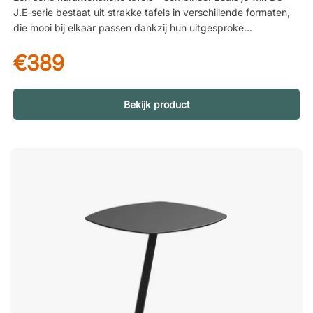
J.E-serie bestaat uit strakke tafels in verschillende formaten,
die mooi bij elkaar passen dankzij hun uitgesproken karakter.
Combineer gerust de salontafel met de bijzettafel om een
€389
dynamischer gevoel in de ruimte te creëren, met extra
aflegruimte op twee hoogtes. Slijtvaste salontafel in teak of
witte ceder J.E is verkrijgbaar in een zwartgelakte afwerking
waarbij de volledige tafel is gemaakt van het slijtvaste
Bekijk product
materiaal witte ceder (mindi wood), of in een transparant
gelakte teakvariant. Teak is van nature bestand tegen vuur,
insecten en houtrot, en heeft een hoog oliegehalte dat het
hout beschermt tegen aantasting. Welke afwerking je ook
kiest, je krijgt een sterke en duurzame salontafel die jarenlang
meegaat!J.E is een elegante salontafel met conische basis,
bekleed met dunne lamellen die de tafel een luchtige
uitstraling geven. De lage hoogte is ideaal bij een sofa of
loungeset. Sterk en slijtvast materiaal. Stijlvol en luchtig
design.