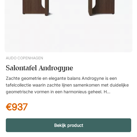
vloer beschermen.
AUDO COPENHAGEN
Salontafel Androgyne
Zachte geometrie en elegante balans Androgyne is een
tafelcollectie waarin zachte lijnen samenkomen met duidelijke
geometrische vormen in een harmonieus geheel. Het ontwerp
wordt gekenmerkt door een gebalanceerd silhouet dat de
€937
tafel zowel een expressieve als subtiele uitstraling geeft. Het
resultaat is een salontafel die de aandacht trekt zonder de
ruimte te domineren – een stijlvolle toevoeging die net zo
vanzelfsprekend past in moderne interieurs als in meer
Bekijk product
klassieke omgevingen. Materialen met focus op kwaliteit en