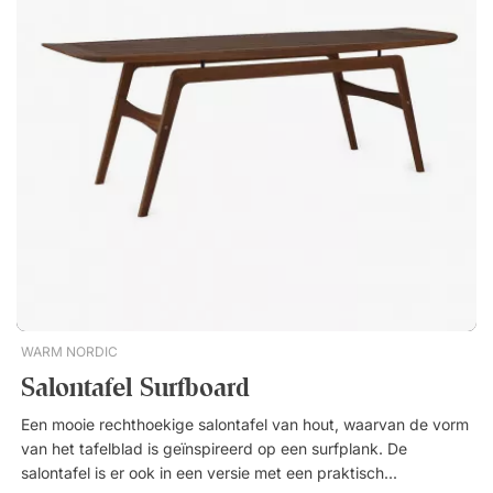
kantooromgevingen zonder onnodig ruimte in te nemen. Link
is een laptoptafeltje met een schuin onderstel, waardoor je het
eenvoudig dicht bij een zitmeubel schuift. Perfect voor lounge
of kantoor, voor je laptop of koffiekopje. Rond tafelblad en
gehoekte stalen standaard. Stijlvol, strak ontwerp voor
lounges en kantoortuinen. Gebruik als laptoptafel of
bijzettafel.
WARM NORDIC
Salontafel Surfboard
Een mooie rechthoekige salontafel van hout, waarvan de vorm
van het tafelblad is geïnspireerd op een surfplank. De
salontafel is er ook in een versie met een praktische plank.