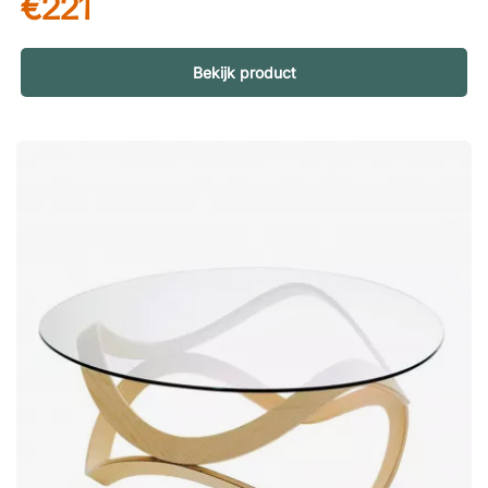
€221
tussen de bank, fauteuil of het bed – ideaal wanneer je je
koffie, boek of laptop binnen handbereik wilt hebben zonder
steeds op te staan. Duurzaam materiaal voor dagelijks gebruik
De tafel is volledig gemaakt van gepoedercoat staal – een
Bekijk product
sterk materiaal dat bestand is tegen krassen en dagelijks
gebruik. Hierdoor blijft de tafel er lang goed uitzien, zelfs bij
veelvuldig gebruik en verplaatsen in huis. Don't Leave Me van
HAY is een handige bijzettafel met een handvat in het midden
van het tafelblad, zodat je haar makkelijk verplaatst. Perfect
naast de bank of fauteuil. Geïntegreerd handvat – eenvoudig
te verplaatsen. Volledig vervaardigd uit gepoedercoat staal.
Modern en minimalistisch design.