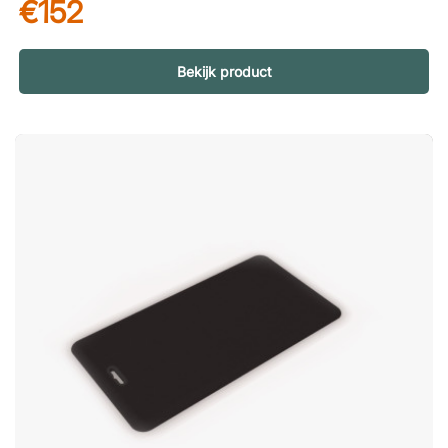
€152
en gezonde werkdag bij zit-sta bureaus. Natuurlijk oppervlak
van echt kurk De bovenzijde van de mat is gemaakt van
geschaafd kurk – een natuurlijk materiaal dat warm en
comfortabel aanvoelt onder de voeten. De structuur van kurk
Bekijk product
maakt elke mat uniek, waarbij kleine variaties in kleur en
patroon zorgen voor een levendige en natuurlijke uitstraling.
Een duurzamere keuze StandUp Cork is een vegan en PVC-
vrij alternatief voor wie een bewustere materiaalkeuze wil
maken. De combinatie van natuurlijke materialen en een
slijtvaste constructie maakt de mat tot een duurzame
aanvulling voor zowel kantoor als thuiskantoor. Praktische
details voor dagelijks gebruik De mat is voorzien van een
oogje waardoor hij eenvoudig kan worden opgehangen
wanneer hij niet wordt gebruikt. Het oppervlak is bovendien
gemakkelijk schoon te houden – veeg het indien nodig af met
een licht vochtige doek. StandUp Cork is een stamat van hoge
kwaliteit met een zachte toplaag van geschaafde kurk. De
mat is veganistisch en PVC-vrij – een duurzaam en
milieuvriendelijk alternatief! Biedt verlichting bij staand werk.
Toplaag van echte kurk, die in vorm en kleur kan variëren.
Ophangoog. Eenvoudig schoon te maken met een vochtige