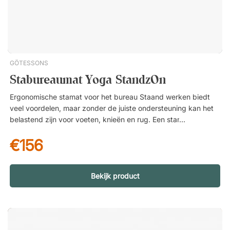
doek.
GÖTESSONS
Stabureaumat Yoga StandzOn
Ergonomische stamat voor het bureau Staand werken biedt
veel voordelen, maar zonder de juiste ondersteuning kan het
belastend zijn voor voeten, knieën en rug. Een stamat voor het
bureau is een eenvoudige oplossing die staand werken de
€156
hele dag comfortabeler en minder belastend maakt.
Ontworpen voor ontlasting en stabiliteit Yoga StandzOn is
ontwikkeld om een aangename ondersteuning te bieden
wanneer je aan het bureau werkt. Het dempende oppervlak
Bekijk product
van polyurethaan geeft een zacht maar tegelijk stabiel gevoel
dat helpt de belasting op voeten en gewrichten te
verminderen. Het resultaat is een comfortabelere werkhouding
en betere omstandigheden om langere tijd te staan. Perfect