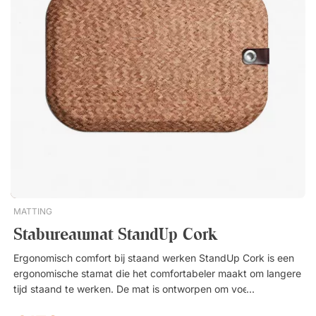
verstelbaar bureau. Biedt verlichting bij staand werk. Handige
ophangoog. Duurzaam, gestructureerd oppervlak van textiel.
MATTING
Stabureaumat StandUp Cork
Ergonomisch comfort bij staand werken StandUp Cork is een
ergonomische stamat die het comfortabeler maakt om langere
tijd staand te werken. De mat is ontworpen om voeten, benen
en rug te ontlasten en draagt zo bij aan een meer gevarieerde