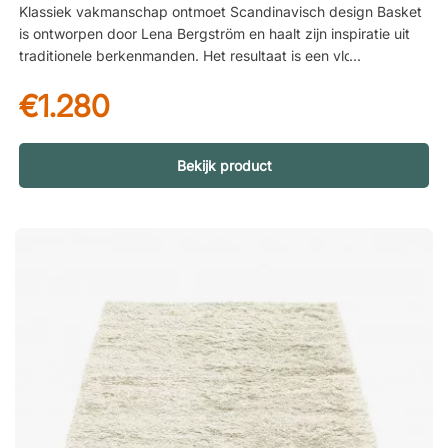
Klassiek vakmanschap ontmoet Scandinavisch design Basket
is ontworpen door Lena Bergström en haalt zijn inspiratie uit
traditionele berkenmanden. Het resultaat is een vloerkleed
waarin klassiek vakmanschap samenkomt met modern design.
€1.280
Het grafische ruitpatroon geeft het kleed een levendige
uitstraling en creëert een subtiel driedimensionaal effect dat
diepte en karakter aan de ruimte toevoegt. Handgemaakt met
oog voor detail Elk vloerkleed wordt met de hand gemaakt,
Bekijk product
waardoor elk exemplaar uniek is. De zorgvuldige
weeftechniek benadrukt de structuur van het patroon en
geeft het kleed een authentieke ambachtelijke uitstraling. Het
handgemaakte proces draagt ook bij aan de hoge kwaliteit
van het kleed en aan het exclusieve gevoel dat het ontwerp
kenmerkt. Natuurlijke materialen voor comfort en
duurzaamheid Het kleed is geweven van wol – een natuurlijk
materiaal dat zowel slijtvast als prettig is om op te lopen. De
natuurlijke eigenschappen van wol maken het kleed
vuilafstotend en helpen een warme en gezellige sfeer in de
ruimte te creëren. De achterkant is gemaakt van katoen, wat
stabiliteit geeft en ervoor zorgt dat het kleed stevig op de