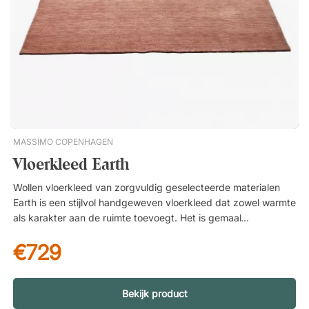
MASSIMO COPENHAGEN
Vloerkleed Earth
Wollen vloerkleed van zorgvuldig geselecteerde materialen
Earth is een stijlvol handgeweven vloerkleed dat zowel warmte
als karakter aan de ruimte toevoegt. Het is gemaakt van 100
procent wol uit Nieuw-Zeeland, een materiaal dat wordt
€729
gewaardeerd om zijn hoge kwaliteit en natuurlijke
eigenschappen. Dankzij de tijdloze uitstraling past het kleed
net zo goed in kantooromgevingen als in loungeplekken of
andere sociale ruimtes waar men een warme en uitnodigende
Bekijk product
sfeer wil creëren. De wol uit Nieuw-Zeeland wordt