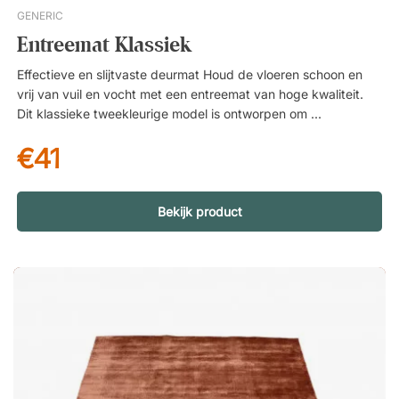
GENERIC
Entreemat Klassiek
Effectieve en slijtvaste deurmat Houd de vloeren schoon en
vrij van vuil en vocht met een entreemat van hoge kwaliteit.
Dit klassieke tweekleurige model is ontworpen om intensief
gebruik te weerstaan in entrees, recepties en andere
€41
drukbezochte omgevingen. Met een slijtvaste toplaag van
high twist nylon en een antislip onderzijde van nitrilrubber
biedt de mat zowel stabiliteit als een doeltreffende opvang
van vuil en vocht. Bovendien is de mat wasbaar en vrij van
Bekijk product
PVC – een duurzame keuze voor bedrijven en openbare
ruimten. KleurenKlassieke, tweekleurige entreemat die vuil en
vocht efficiënt opneemt in entrees, recepties en liften. De mat
is bestand tegen intensief gebruik en is wasbaar. Licht- en
kleurecht. Vrij van PVC. Geschikt voor vloerverwarming. Vangt
vuil, stof en vocht op en beschermt de vloer. Antislip
onderzijde van nitrilrubber. Textieloppervlak van high twist
nylon met extreem hoge slijtvastheid.