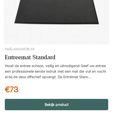
handvat voor eenvoudig ophangen. Zacht maar stabiel
oppervlak van polyurethaan.
SMÅLANDSMÖBLER
Entreemat Standard
Houd de entree schoon, veilig en uitnodigend Geef uw entree
een professionele eerste indruk met een mat die vuil en vocht
al bij de deur effectief opvangt. De Entrémat Standard is
ontwikkeld om dagelijks gebruik te weerstaan in zowel
€73
kantooromgevingen als openbare instellingen – en helpt u om
vloeren langer schoon te houden. Slijtvaste bovenzijde van
100% polypropyleen De mat heeft een duurzame bovenzijde
van 100 procent polypropyleen, een materiaal dat
Bekijk product
bekendstaat om zijn hoge slijtvastheid en goede