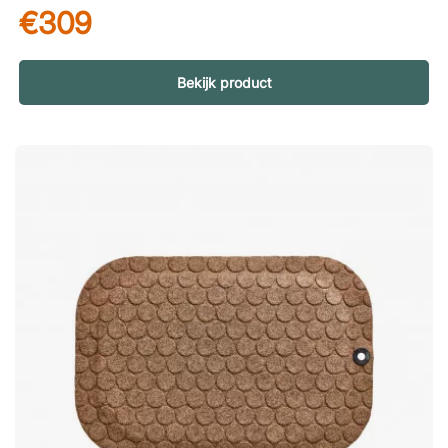
€309
hoef je niet meer te zoeken en wissel je eenvoudig tussen
zittend en staand werken. Een duurzame keuze voor kantoor
Gemaakt in Zweden van zorgvuldig geselecteerde, duurzame
materialen. Dit zorgt voor een stevige constructie die bestand
Bekijk product
is tegen dagelijks gebruik en helpt je tegelijkertijd een
bewuste keuze te maken voor zowel de werkplek als het
milieu. Een hanger voor het opbergen van StandUp-producten
van Matting. Door de actieve hulpmiddelen zichtbaar te
houden, vergroot je de kans dat medewerkers ze gebruiken.
Geschikt voor 8 StandUp-matten of 4 StandUp Active
Balance Boards. Gemaakt in Zweden van duurzame
materialen.