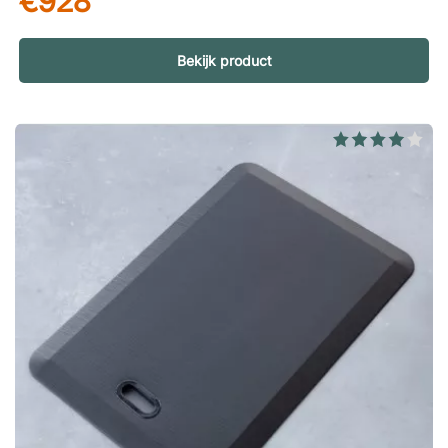
€928
De dichte structuur van de bamboevezels zorgt er bovendien
voor dat het tapijt nauwelijks pluist, wat bijdraagt aan een
frisse en verzorgde indruk in de ruimte. Zacht oppervlak met
Bekijk product
elegante glans De handgeweven constructie geeft Bamboo
een zacht en aangenaam oppervlak om op te lopen, terwijl de
subtiele glans van de vezels een exclusief gevoel creëert. Het
licht wordt subtiel door het materiaal gereflecteerd en geeft
het tapijt een levendige uitstraling – een stijlvol detail dat
zowel woon- en slaapkamers als meer representatieve ruimtes
versterkt. Handgeweven met gevoel voor vakmanschap Elk
Bamboo-tapijt is met de hand geweven, wat zorgt voor een
degelijk en authentiek ambachtelijk resultaat. De zorgvuldige
weeftechniek versterkt de natuurlijke sterkte van het materiaal
en draagt bij aan de hoge slijtvastheid van het tapijt. Dit
maakt het een uitstekende keuze voor oppervlakken die
dagelijks worden gebruikt, zonder concessies te doen aan de
esthetiek. Een milieubewuste keuze Bamboe is een
snelgroeiend materiaal dat wordt geteeld zonder het gebruik
van pesticiden. Bovendien is bamboevezel biologisch
afbreekbaar, wat Bamboo tot een duurzamer alternatief maakt