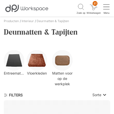
81
Zoek op
Winkelwagen
Menu
Producten
Interieur
Deurmatten & Tapijten
Deurmatten & Tapijten
Entreematten
Vloerkleden
Matten voor
op de
werkplek
Sorte
FILTERS
Laagste p