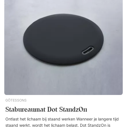
aardse uitstraling past het moeiteloos in zowel moderne als
klassieke interieurs. Het is even geschikt voor de entree van
uw woning als voor een lounge of andere ruimtes waar u een
uitnodigende en warme sfeer wilt creëren – zonder concessies
te doen aan de slijtvastheid. Belize is een duurzame
vloerkleed van de slijtvaste natuurlijke vezel sisal, met een
rubberen onderzijde. Het minimalistische ontwerp past goed in
de hal of lounge. Bestaat voor 100 procent uit sisal. Duurzaam
en natuurlijk materiaal. Rubberen onderkant. Slijtsterk en
duurzaam.
GÖTESSONS
Stabureaumat Dot StandzOn
Ontlast het lichaam bij staand werken Wanneer je langere tijd
staand werkt, wordt het lichaam belast. Dot StandzOn is