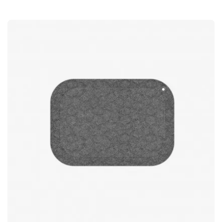
geproduceerd en geoogst met diervriendelijke methoden. Van
nature sterk en vuilafstotend Wol heeft verschillende
natuurlijke eigenschappen die het tot een uitstekend materiaal
voor vloerkleden maken. De vezels zijn van nature
vuilafstotend en helpen het kleed langer fris te houden.
Tegelijkertijd is het materiaal zowel allergievriendelijk als
brandveilig, waardoor het vloerkleed geschikt is voor veel
verschillende omgevingen. Gemakkelijk te onderhouden
Dankzij de natuurlijke eigenschappen van wol is Earth
eenvoudig te onderhouden in het dagelijks gebruik. Het
vuilafstotende oppervlak zorgt ervoor dat stof en vuil zich
minder gemakkelijk aan de vezels hechten, waardoor het
kleed eenvoudig schoon en fris te houden is. Handgeweven
kwaliteit Elk vloerkleed is met de hand geweven, wat zorgt
voor een authentieke ambachtelijke uitstraling en een uniek
karakter in elk exemplaar. Het handgemaakte werk draagt bij
aan het karakter van het kleed en maakt het tot een
decoratief en duurzaam element in de ruimte.Earth is een
handgeweven tapijt van 100% Nieuw-Zeelandse wol en een
stijlvolle toevoeging aan de kamer. Het materiaal is