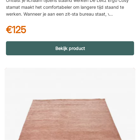
Ontlast je lichaam tijdens staand werken De Leitz Ergo Cosy
werkdag. Perfecte aanvulling op je in hoogte verstelbaar
stamat maakt het comfortabeler om langere tijd staand te
bureau. Lichtgewicht en eenvoudig op te bergen – met
werken. Wanneer je aan een zit-sta bureau staat, vermindert
handgreep. Verlicht voeten, benen en rug voor een blijer
de mat de belasting op voeten, knieën en rug – zodat je je
lichaam!
€125
kunt concentreren op je werk in plaats van op vermoeidheid.
Een zachter oppervlak dat je in beweging houdt De
dempende schuimkern zorgt voor een licht verend oppervlak
dat kleine, natuurlijke bewegingen stimuleert. Dit helpt de
Bekijk product
bloedsomloop op gang te houden en voorkomt dat je stijf
wordt zoals bij een harde vloer. Duurzaam materiaal voor
dagelijks gebruik De mat is gemaakt van sterk schuim en
geschikt voor intensief gebruik op kantoor. Hij behoudt zijn
vorm en is eenvoudig te verplaatsen wanneer nodig, wat hem
tot een praktische en duurzame aanvulling maakt op je
werkplek. Een ergonomische stamat die een gezonde houding
bevordert en de bloedcirculatie verbetert. Gemaakt van
duurzaam schuim dat bestand is tegen frequent gebruik.
Gemaakt van duurzame materialen. Bevordert een gezonde
houding. Perfecte aanvulling op in hoogte verstelbare
bureaus.