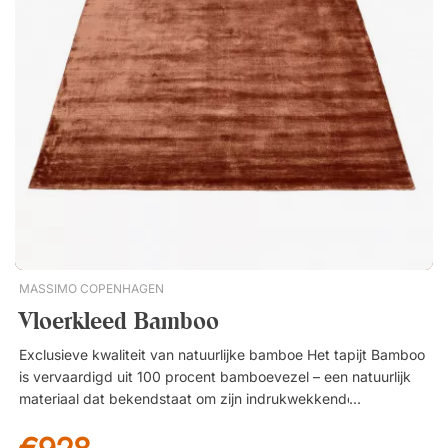
MASSIMO COPENHAGEN
Vloerkleed Bamboo
Exclusieve kwaliteit van natuurlijke bamboe Het tapijt Bamboo
is vervaardigd uit 100 procent bamboevezel – een natuurlijk
materiaal dat bekendstaat om zijn indrukwekkende sterkte,
stabiliteit en lange levensduur. Het resultaat is een slijtvast en
vormvast tapijt dat zijn uitstraling in de loop der tijd behoudt.