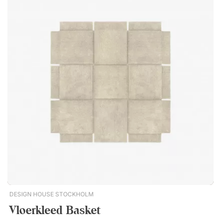
voor zit-sta bureaus De stamat is een uitstekende aanvulling
op een zit-sta bureau en draagt bij aan een ergonomischere
werkplek. De ontlastende constructie maakt het gemakkelijker
om gedurende de dag af te wisselen tussen zittend en staand
werken. Praktische details voor dagelijks gebruik De mat is
voorzien van een geïntegreerd handvat waardoor hij
eenvoudig kan worden opgehangen of verplaatst wanneer hij
niet wordt gebruikt. De combinatie van functionaliteit, comfort
en een doordacht ontwerp maakt Yoga StandzOn tot een
praktische toevoeging voor zowel kantoor als
thuiskantoor. Yoga StandzOn is een ergonomische stamat,
ideaal bij een verstelbaar bureau. De mat heeft een dempende
werking die verlichting geeft voor voeten en gewrichten. Met
handvat voor eenvoudig ophangen. Biedt verlichting bij
staand werk. Zacht maar toch stabiel oppervlak van
polyurethaan.
DESIGN HOUSE STOCKHOLM
Vloerkleed Basket