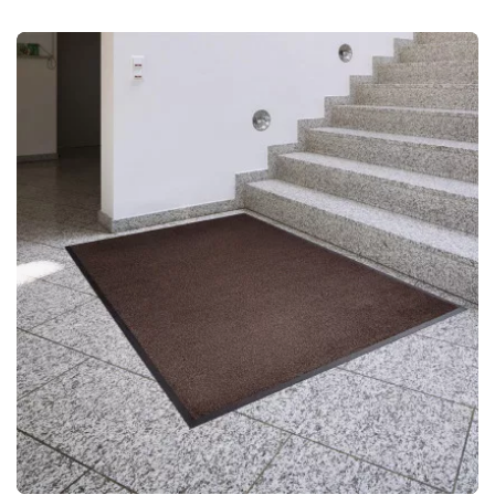
vuilabsorberende eigenschappen. De vezels zijn ontworpen
om grind, stof en vocht van schoenen effectief op te nemen,
waardoor slijtage van de onderliggende vloer wordt
verminderd en schoonmaken eenvoudiger wordt. Rubberen
onderzijde voor stevige grip De onderzijde is met PVC
gerubberd, waardoor de mat stabiel op de vloer blijft liggen
zonder te verschuiven. Dit zorgt voor een veilige grip, ook in
entrees met veel verkeer, en draagt bij aan een veiligere
omgeving voor zowel medewerkers als bezoekers. De
slijtvaste achterkant maakt de mat bovendien eenvoudig te
hanteren en te reinigen.Een klassieke entreemat van hoge
kwaliteit. Het tapijt heeft een bovenzijde van 100%
polypropyleen en een rubberen onderzijde, waardoor het
stevig tegen de vloer ligt. EN-gecertificeerd en brandwerend.
Rubber met PVC voor een stevige grip en eenvoudige
reiniging.