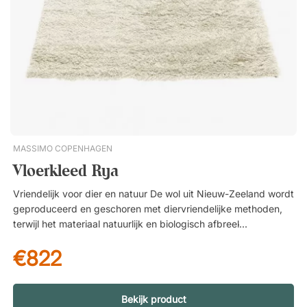
vloer blijft liggen. Basket is ontworpen door Lena Bergström
en is geïnspireerd op traditionele berkenmanden. Het tapijt is
met de hand geweven in een grafisch ruitpatroon.
Handgemaakt. Geweven van wol en ondersteund met katoen.
Geeft een driedimensionaal gevoel. Tijdloos, Scandinavisch
design.
MASSIMO COPENHAGEN
Vloerkleed Rya
Vriendelijk voor dier en natuur De wol uit Nieuw-Zeeland wordt
geproduceerd en geschoren met diervriendelijke methoden,
terwijl het materiaal natuurlijk en biologisch afbreekbaar is.
Hierdoor is Rya een milieuvriendelijk tapijt dat vriendelijk is
€822
voor zowel dier als natuur. Rya – een zacht en tijdloos wollen
tapijt Rya is een handgeweven tapijt van 100% Nieuw-
Zeelandse wol dat comfort, kwaliteit en duurzaamheid
combineert. Met zijn royale uitstraling en zorgvuldig
Bekijk product