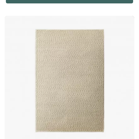
geselecteerde materialen vormt het een natuurlijke aanvulling
in zowel moderne als klassieke interieurs. Het tapijt is
verkrijgbaar in meerdere kleuren en maten, waardoor het
eenvoudig is een variant te vinden die harmonieert met uw
ruimte. Hoogwaardige wol met natuurlijke voordelen Gemaakt
van slijtvaste en duurzame wol uit Nieuw-Zeeland biedt Rya
een kwaliteit die merkbaar is in zowel gevoel als levensduur.
De lange wolvezels minimaliseren pluisvorming en zorgen
ervoor dat het tapijt zijn mooie uitstraling in de loop der tijd
behoudt. Wol is bovendien van nature allergievriendelijk,
brandwerend en vuilafstotend – eigenschappen die het tapijt
tot een veilige en praktische keuze maken voor zowel
woningen als openbare omgevingen.Rya is een zacht, huiselijk
vloerkleed, handgeweven van 100% Nieuw-Zeelandse wol.
Verkrijgbaar in diverse kleuren en maten om te passen in
uiteenlopende interieurs. Van hoogwaardige, duurzame wol.
Lange wolvezels zorgen voor minimale pluisvorming. Van
nature hypoallergeen, brandveilig en vuilafstotend. Slijtvast en
gemakkelijk te reinigen.