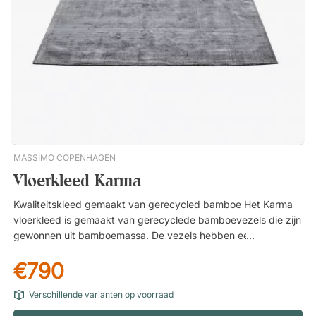
slijtvast. Gemakkelijk te onderhouden. Handgeweven.
MASSIMO COPENHAGEN
Vloerkleed Karma
Kwaliteitskleed gemaakt van gerecycled bamboe Het Karma
vloerkleed is gemaakt van gerecyclede bamboevezels die zijn
gewonnen uit bamboemassa. De vezels hebben een zeer
hoge duurzaamheid, sterkte en stabiliteit, waardoor u een
€790
tapijt van hoge kwaliteit krijgt dat nauwelijks pluisjes afgeeft.
Goed voor de natuur Bamboe doet het goed zonder
Verschillende varianten op voorraad
bestrijdingsmiddelen en is biologisch afbreekbaar. Hierdoor is
bamboe zeer milieuvriendelijk om te produceren en krijgt u