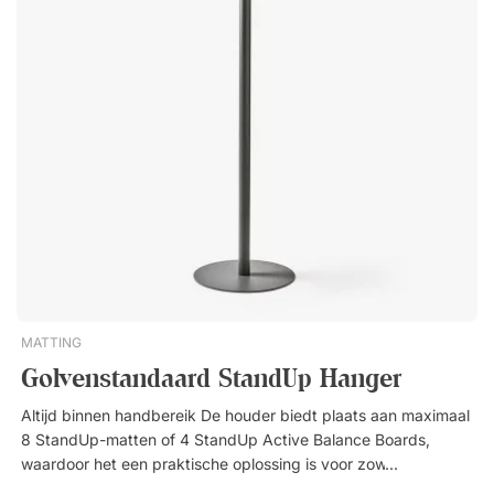
materialen ongeverfd zijn, benadrukt hun natuurlijke
schoonheid en geeft een tijdloze, aardse tint. Gravel is een
vloerkleed gemaakt van pure natuurlijke materialen. Het
oppervlak bestaat uit geweven bolletjes die samen doen
denken aan een prachtig kiezelstrand. Geweven van
natuurlijke ongeverfde wol en katoen. Zachte en dynamische
textuur.
MATTING
Golvenstandaard StandUp Hanger
Altijd binnen handbereik De houder biedt plaats aan maximaal
8 StandUp-matten of 4 StandUp Active Balance Boards,
waardoor het een praktische oplossing is voor zowel kleine
teams als grotere kantoren. Doordat alles op één plek hangt,