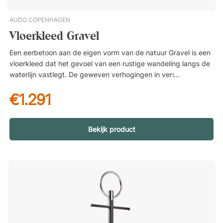
AUDO COPENHAGEN
Vloerkleed Gravel
Een eerbetoon aan de eigen vorm van de natuur Gravel is een
vloerkleed dat het gevoel van een rustige wandeling langs de
waterlijn vastlegt. De geweven verhogingen in verschillende
groottes creëren een levendig oppervlak dat doet denken aan
€1.291
zacht geslepen stenen – een subtiel maar effectvol detail dat
de ruimte karakter geeft. Het resultaat is een vloerkleed dat
zowel harmonieus als expressief wordt ervaren, even mooi in
een minimalistisch interieur als in een meer rustieke omgeving.
Bekijk product
Natuurlijke materialen met een authentiek gevoel Gravel is
geweven van natuurlijke, ongeverfde wol gecombineerd met
katoen – twee materialen die samen zorgen voor een
duurzame en aangename kwaliteit. Wol draagt bij aan warmte,
zachtheid en een natuurlijke vuilafstotende eigenschap,
waardoor het vloerkleed zowel praktisch als gemakkelijk in
gebruik is. Katoen voegt stabiliteit en een soepele structuur
toe, waardoor het vloerkleed stevig op de vloer ligt. Dat de