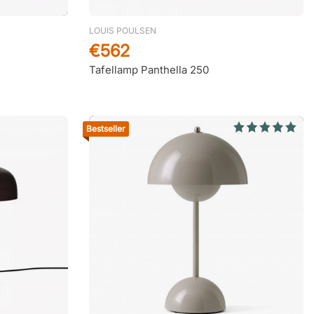
Prachtig bedrijf
LOUIS POULSEN
€562
Wieland
26 Oktober 2025
Tafellamp Panthella 250
Gewoon eenvoudig bestellen en
direct…
Bestseller
klant
24 Oktober 2025
Mooi bedrijf
Marc van Wijk
23 Oktober 2025
Netjes optijd geleverd
Jet
22 Oktober 2025
Snel en goed