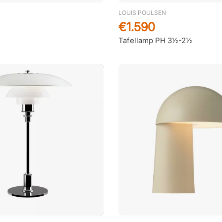
LOUIS POULSEN
€1.590
Tafellamp PH 3½-2½