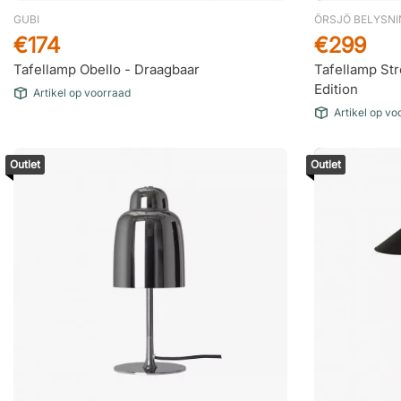
GUBI
ÖRSJÖ BELYSN
€174
€299
Tafellamp Obello - Draagbaar
Tafellamp Str
Edition
Artikel op voorraad
Artikel op vo
Outlet
Outlet