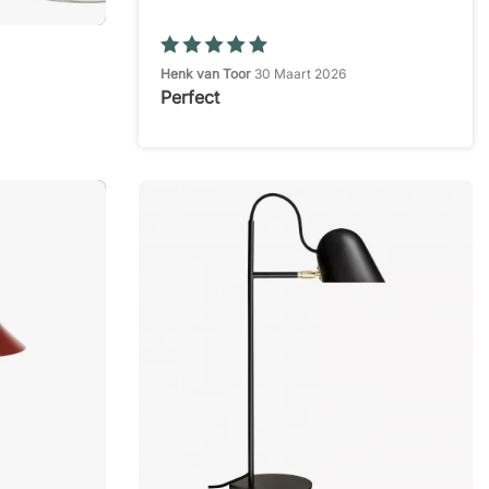
Henk van Toor
30 Maart 2026
Perfect
Mariët
21 Maart 2026
Super overzichtelijk
Elisabeth V.
16 Maart 2026
duidelijke website
Richard de Bruijn
15 Maart 2026
duidelijke makkelijke site .