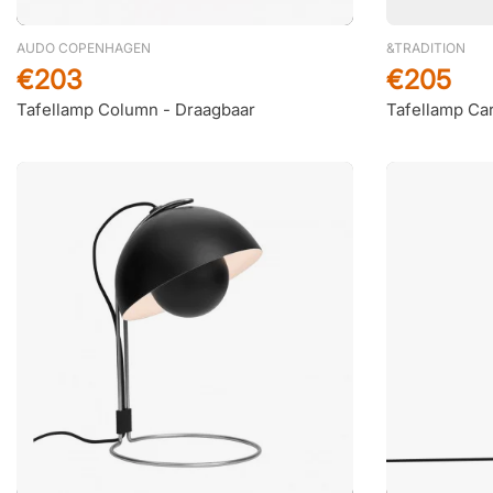
AUDO COPENHAGEN
&TRADITION
€203
€205
Tafellamp Column - Draagbaar
Tafellamp Ca