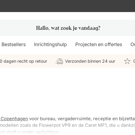
Bestsellers
Inrichtingshulp
Projecten en offertes
Ou
0 dagen recht op retour
Verzonden binnen 24 uur
 Copenhagen
voor bureau, vergaderruimte, receptie en bijzetta
modellen zoals de Flowerpot VP9 en de Caret MF1, die u dankzij
od vindt u onder
verlichting
.