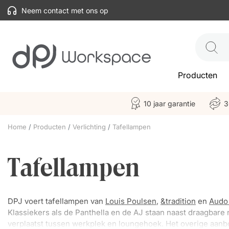
Neem contact met ons op
Producten
10 jaar garantie
3
Home
Producten
Verlichting
Tafellampen
Tafellampen
DPJ voert tafellampen van
Louis Poulsen
,
&tradition
en
Audo
Klassiekers als de Panthella en de AJ staan naast draagbare 
verplaatst tussen werkplek en loungehoek. Het overige aanb