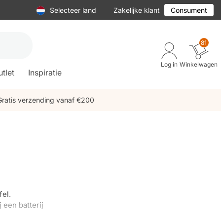
Selecteer land
Zakelijke klant
Consument
81
Log in
Winkelwagen
tlet
Inspiratie
Gratis verzending vanaf €200
fel.
 een batterij