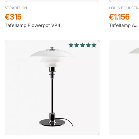
&TRADITION
LOUIS POULSEN
€315
€1.156
Tafellamp Flowerpot VP4
Tafellamp AJ