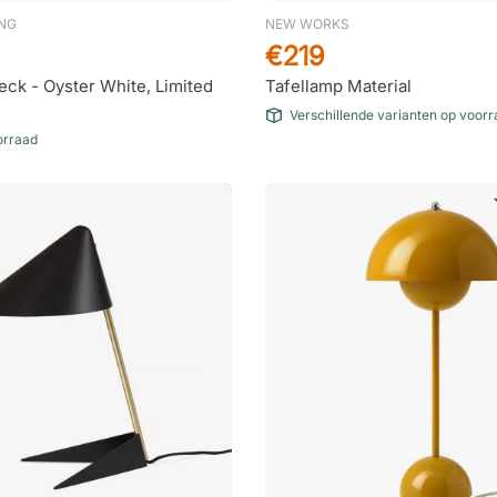
ING
NEW WORKS
€219
eck - Oyster White, Limited
Tafellamp Material
Verschillende varianten op voor
orraad