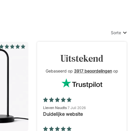
staal,
rotere lampen
eerde LED of
Sorte
erd voor
Uitstekend
Gebaseerd op
3917 beoordelingen
op
Lieven Naudts
7 Juli 2026
Duidelijke website