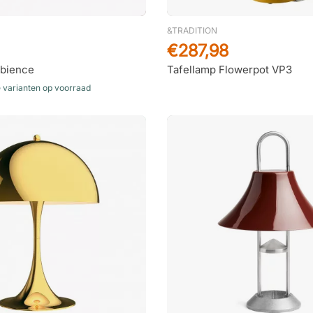
&TRADITION
€287,98
mbience
Tafellamp Flowerpot VP3
e varianten op voorraad