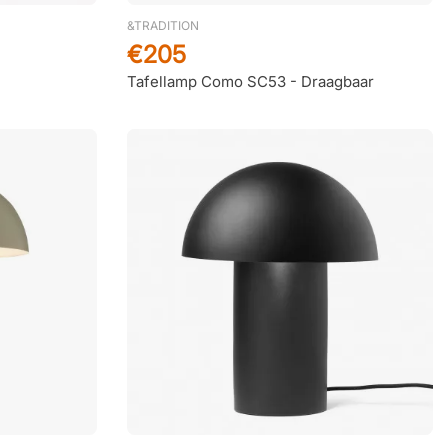
Alexandre Carunchio
6 Oktober 2025
&TRADITION
goed product
€205
Tafellamp Como SC53 - Draagbaar
Hans
3 Oktober 2025
Snelle levering