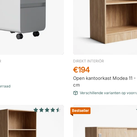
R
DIREKT INTERIÖR
€194
Open kantoorkast Modea 11 -
cm
orraad
Verschillende varianten op voor
Bestseller