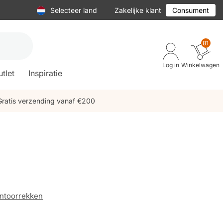
Selecteer land
Zakelijke klant
Consument
81
Log in
Winkelwagen
tlet
Inspiratie
Gratis verzending vanaf €200
ntoorrekken