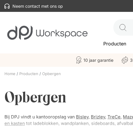
Neem contact met ons op
Producten
10 jaar garantie
3
Home
Producten
Opbergen
Opbergen
Bij DPJ vindt u kantooropslag van
Bisley
,
Brizley
,
TreCe
,
Maz
en kasten
tot ladeblokken, wandplanken, sideboards, afvalba