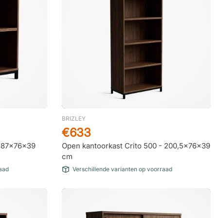
Marc van Wijk
23 Oktober 2025
Netjes optijd geleverd
Jet
22 Oktober 2025
Snel en goed
Daniela Oprea
14 Oktober 2025
BRIZLEY
Fantastische ervaring
€633
- 87x76x39
Open kantoorkast Crito 500 - 200,5x76x39
cm
Karin Wielsma
14 Oktober 2025
raad
Verschillende varianten op voorraad
Topkwaliteit bureau
R. Bakker
13 Oktober 2025