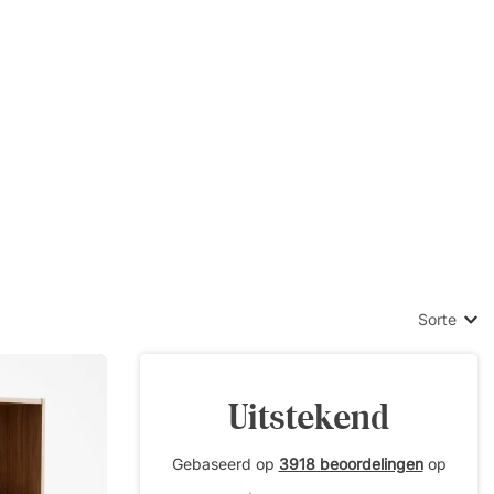
n ladeblokken
traal slot,
beheer van
Sorte
Uitstekend
Gebaseerd op
3918 beoordelingen
op