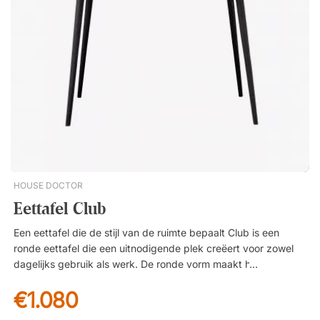
verenigt – ontworpen om lang te worden gebruikt en
gewaardeerd. Kant is een robuuste eettafel die bijdraagt aan
een warme, knusse sfeer in het interieur van de eetkamer. Het
mangohouten blad heeft een prachtig visgraatpatroon. Ruim,
rechthoekig tafelblad van mangohout. Visgraatpatroon met
kleurschakeringen die karakter geven. Onderstel van metaal.
HOUSE DOCTOR
Eettafel Club
Een eettafel die de stijl van de ruimte bepaalt Club is een
ronde eettafel die een uitnodigende plek creëert voor zowel
dagelijks gebruik als werk. De ronde vorm maakt het
eenvoudig om samen te komen en gesprekken te voeren,
€1.080
waardoor de tafel een natuurlijk middelpunt wordt in zowel
keuken als eetkamer. Natuurlijke materialen met karakter Het