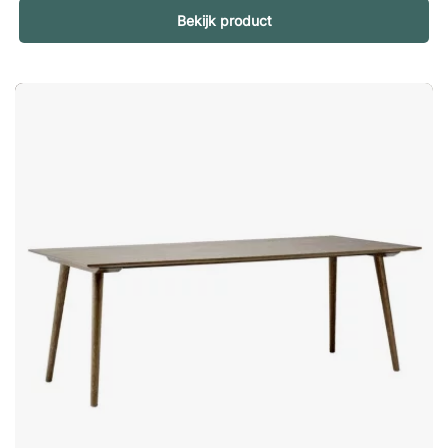
in diverse afmetingen. Onderstel Tafelbladen met een
Bekijk product
diameter van 60, 70 en 80 centimeter hebben een onderstel
met vier poten. Tafelbladen met een diameter van 100 en 120
centimeter hebben een onderstel met vijf poten. Verstelbare
voetjes tot 16 mm per poot Overig Getest volgens EN 15372.
Gecertificeerd volgens Möbelfakta.Profim Allround is een
veelzijdige ronde tafel met een strak design dat in de meeste
omgevingen past. Verkrijgbaar in diverse maten en geschikt
als vergader- of eettafel. Flexibel design voor verschillende
omgevingen. Verkrijgbaar in meerdere maten en kleuren.
Stabiele en duurzame constructie.