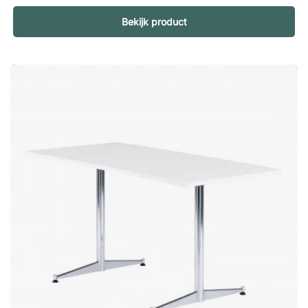
tafelblad van mangohout geeft elke tafel een unieke uitstraling
dankzij de levendige en licht onregelmatige structuur. De
Bekijk product
natuurlijke variaties in het hout zorgen voor warmte en een
rustieke sfeer, waardoor de tafel zowel authentiek als
persoonlijk aanvoelt. Stabiel en stijlvol onderstel De slanke,
zwart gelakte ijzeren poten vormen een mooi contrast met de
warme houtkleur. Tegelijk zorgen ze voor een stevige basis en
een lichte, moderne uitstraling. Een balans tussen rustiek en
modern De combinatie van ruwe materialen en strakke lijnen
maakt Club geschikt voor zowel industriële interieurs als
stijlvolle woningen. Een eettafel die zowel functioneel als
visueel sterk is. Club is een ronde eettafel die functionaliteit en
design combineert. Het blad van mangohout heeft een
onregelmatige structuur, wat zorgt voor een rustieke
uitstraling. Ruime mangohouten tafelblad. Gladde, zwart
gelakte, ijzeren poten. Mooi en rustiek ontwerp.