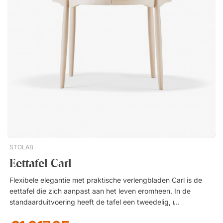
tijdloze esthetiek die gemakkelijk in verschillende interieurs
kan worden geïntegreerd. Over de ontwerpers – Norm
Architects Norm Architects is een design- en
architectuurstudio gevestigd in Kopenhagen, opgericht in
2008 door Jonas Bjerre-Poulsen en Kasper Rønn. De studio
staat bekend om haar doordachte en intuïtieve werkwijze,
waarbij elk project wordt gekenmerkt door kwaliteit,
duurzaamheid en zorgvuldig geselecteerde materialen. Hun
ontwerp kenmerkt zich door een tijdloze Scandinavische
esthetiek met strakke lijnen, minimalistische vormen en een
sterke focus op functie en harmonie. Snaregade is een
eettafel van Audo Copenhagen, ontworpen door het Deense
Norm Architects. Met ovaal blad en sculpturaal onderstel is
STOLAB
het een strakke designicoon. Tafelblad in exclusief eikenfineer.
Eettafel Carl
Onderstel van duurzaam gepoedercoat staal. Kenmerkend
design van Norm Architects.
Flexibele elegantie met praktische verlengbladen Carl is de
eettafel die zich aanpast aan het leven eromheen. In de
standaarduitvoering heeft de tafel een tweedelig, rond
tafelblad met een diameter van 115 cm – perfect voor een