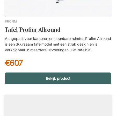
PROFIM
Tafel Profim Allround
Aangepast voor kantoren en openbare ruimtes Profim Allround
is een duurzaam tafelmodel met een strak design en is
verkrijgbaar in meerdere uitvoeringen. Het tafelblad is
gemaakt van spaanplaat met een toplaag van
€607
hogedruklaminaat – een extra slijtvast laminaat dat bestand is
tegen dagelijks gebruik in openbare omgevingen.
Specificaties Tafelblad Spaanplaat met laminaat. Verkrijgbaar
in diverse afmetingen. Onderstel Vierkante tafelbladen
Bekijk product
hebben een onderstel met vier poten. Rechthoekige
tafelbladen hebben twee T-vormige onderstellen. Verstelbare
voetjes tot 16 mm per poot Overig Getest volgens EN 15372.
Gecertificeerd volgens Möbelfakta.Profim Allround is een
veelzijdige tafel met een strak design dat in de meeste
omgevingen past. Verkrijgbaar in diverse maten en geschikt