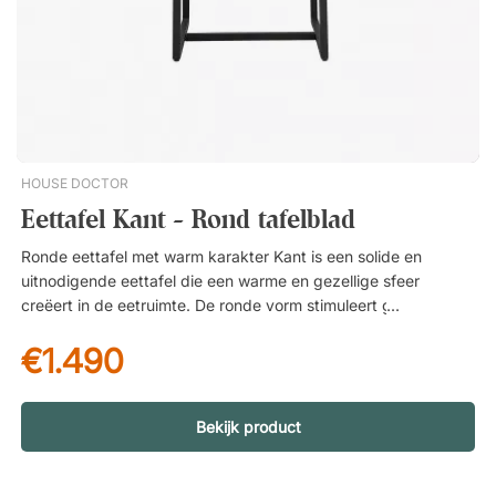
HOUSE DOCTOR
Eettafel Kant - Rond tafelblad
Ronde eettafel met warm karakter Kant is een solide en
uitnodigende eettafel die een warme en gezellige sfeer
creëert in de eetruimte. De ronde vorm stimuleert gesprekken
en samenzijn, waardoor de tafel een natuurlijk verzamelpunt
€1.490
wordt voor zowel thuisgebruik als op het werk. Tafelblad van
levendig mangohout Het ruime tafelblad is vervaardigd uit
mangohout – een duurzaam natuurmateriaal met een mooie
nerf en natuurlijke variaties. Het decoratieve visgraatpatroon
Bekijk product
geeft het oppervlak levendigheid en beweging, terwijl
kleurverschillen in het hout zorgen voor diepte en karakter.