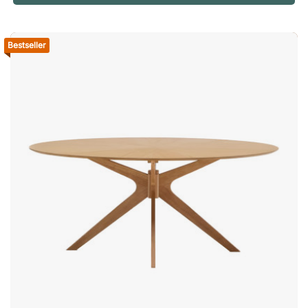
een snelle start Dinner Style wordt volledig gemonteerd
geleverd, zodat u de tafel direct na levering kunt gebruiken. U
hoeft geen tijd te besteden aan montage, geen gereedschap
Bestseller
te zoeken en geen handleidingen door te nemen.
Ruimtebesparend opbergen Wanneer de tafel niet wordt
gebruikt, neemt deze dankzij de inklapbare constructie
nauwelijks ruimte in beslag. Dat maakt een groot verschil in
ruimtes die gedurende de dag voor verschillende doeleinden
worden gebruikt. Doordat de tafels snel kunnen worden
opgeborgen, blijft de ruimte overzichtelijk en ontstaat er een
flexibele omgeving die eenvoudig kan worden aangepast aan
veranderende behoeften.Dinner Style is een stijlvolle,
opklapbare tafel die perfect past in conferentieruimtes,
opleidingszalen en lunchrooms. Gemakkelijk in te klappen en
op te bergen. Slim en flexibel ontwerp. Duurzaam
laminaatblad. T-vormig stalen frame. Makkelijk op te vouwen.
Neemt weinig opslagruimte in beslag.