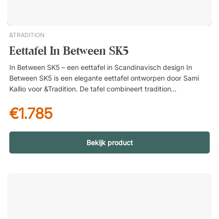
&TRADITION
Eettafel In Between SK5
In Between SK5 – een eettafel in Scandinavisch design In
Between SK5 is een elegante eettafel ontworpen door Sami
Kallio voor &Tradition. De tafel combineert traditioneel
vakmanschap met modern design en wordt gekenmerkt door
€1.785
een lichte en luchtige uitstraling. Het uitgebalanceerde
ontwerp zorgt ervoor dat de tafel moeiteloos in verschillende
omgevingen past, van privé-eetkamers tot meer sociale en
open ruimtes. Ruime plek voor sociale momenten Met plaats
Bekijk product
voor 8–10 personen biedt de tafel voldoende ruimte voor
zowel dagelijkse maaltijden als grotere bijeenkomsten. Het
royale formaat maakt de tafel tot een natuurlijk verzamelpunt
waar familie, vrienden of collega’s samen kunnen komen.
Gemaakt van zorgvuldig geselecteerde materialen De tafel is
vervaardigd uit hoogwaardige materialen die zorgen voor een
stabiele constructie en een solide uitstraling. De doordachte