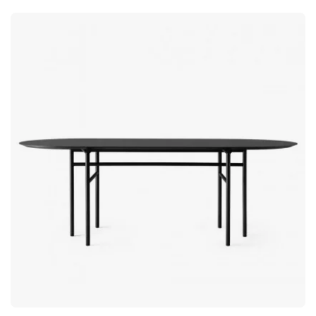
keuze is. Over de ontwerpers – Norm Architects De in
Kopenhagen gevestigde design- en architectuurstudio Norm
Architects werd in 2008 opgericht door Jonas Bjerre-Poulsen
en Kasper Rønn. Met een intuïtief gevoel voor doordacht
design en een duidelijke focus op kwaliteit en duurzaamheid
kenmerken al hun projecten zich door een tijdloze
Scandinavische esthetiek, minimalistische vormen en
natuurlijke materialen.Snaregade is een exclusieve eettafel
van Audo Copenhagen, ontworpen door het Deense Norm
Architects. De tafel heeft een rond tafelblad en een
sculpturaal onderstel. Tafelblad in exclusief eikenfineer.
Onderstel van duurzaam gepoedercoat staal. Kenmerkend
design van Norm Architects.