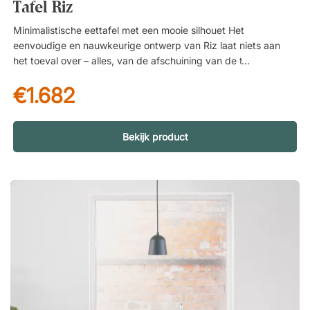
Tafel Riz
Minimalistische eettafel met een mooie silhouet Het
eenvoudige en nauwkeurige ontwerp van Riz laat niets aan
het toeval over – alles, van de afschuining van de tafelrand tot
de zacht afgeronde balk onder het midden van het tafelblad,
€1.682
is tot in perfectie vormgegeven. In zijn geheel krijgt de tafel
een volledig unieke en boeiende silhouet, vooral gezien vanaf
de korte zijde van de tafel. Riz is onze meest exclusieve en
bestverkochte tafel – ontwikkeld voor professionele
Bekijk product
werkomgevingen waar zowel esthetiek als duurzaamheid van
doorslaggevend belang zijn. Scandinavisch design wordt
gecombineerd met materiaalkeuzes van de hoogste kwaliteit
voor een tafel die vele jaren meegaat, zonder concessies te
doen aan de uitstraling. Met velen rond het ruime tafelblad
zitten De minimalistische vormgeving van de tafel maakt dat
hij mooi samengaat met welke stoelen u ook kiest om ermee te
combineren. Deze functionele tafel biedt ruim plaats aan 6–8
personen, terwijl het royale tafelblad het eenvoudig maakt om
een of twee extra stoelen toe te voegen wanneer er meer
mensen aan tafel zitten. Over de ontwerper – Victor Thelin