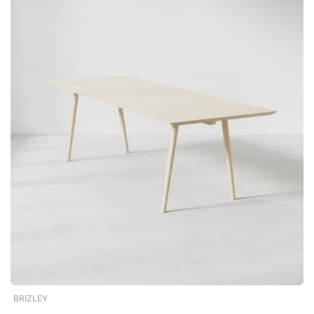
terwijl de vierkante variant goed werkt als je efficiënt wilt
inrichten en meer zitplaatsen wilt realiseren. Een stijlvolle
oplossing voor diverse omgevingen Met zijn eenvoudige en
doordachte ontwerp past Neu zowel in moderne kantoren als
in klassieke cafés. Het is een tafel die mooi opgaat in de
ruimte – en tegelijkertijd bijdraagt aan een uitnodigend en
verzorgd geheel. Neu is een stabiele maar visueel slanke
cafétafel die geschikt is voor gebruik zowel binnen als buiten.
Het veelzijdige ontwerp past in de eetkamer en ook op het
terras. Behandeld voor buitengebruik. Beschikbaar met een
vierkante of ronde tafelblad. Strak ontwerp voor alle
omgevingen.
BRIZLEY