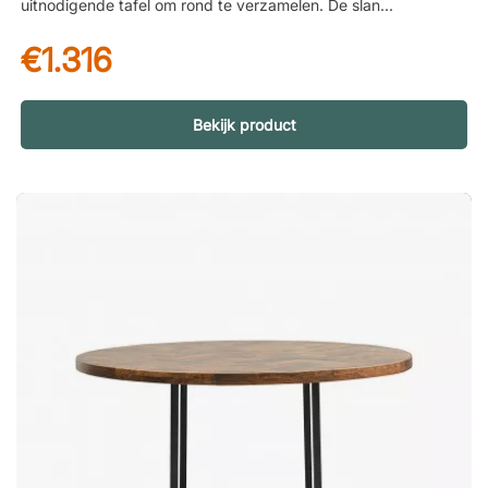
uitnodigende tafel om rond te verzamelen. De slanke poten
creëren een grafisch patroon dat een karakteristieke en toch
€1.316
luchtige uitdrukking geeft. Specificatie Frame van metaal -
gelakt met roestbescherming en epoxylak. Tafelblad in
compact laminaat.Desirée is een elegante eettafel voor
binnen- en buitengebruik met een modern, grafisch design.
Bekijk product
Het ronde tafelblad zorgt voor een uitnodigende en warme
uitstraling. Voor zowel binnen als buiten gebruik. Mooi design
met ronde en grafische vormen. Leuke verzamelplaats in de
eetkamer of op het terras.