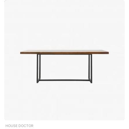
Hierdoor krijgt elke tafel een unieke uitstraling. Stabiel
onderstel van slijtvast metaal Het robuuste metalen onderstel
biedt een stabiele basis en vormt een stijlvol contrast met het
warme hout. De combinatie van natuurlijk materiaal en een
industriële uitstraling geeft Kant een uitgebalanceerd ontwerp
dat zowel in moderne woningen als in meer rustieke
omgevingen past. Kant is een robuuste eettafel die bijdraagt
aan een warme, knusse sfeer in het interieur van de eetkamer.
Het mangohouten blad heeft een prachtig visgraatpatroon.
Ruim, rond tafelblad van mangohout. Visgraatpatroon met
kleurschakeringen die karakter geven. Onderstel van
duurzaam metaal.
HOUSE DOCTOR