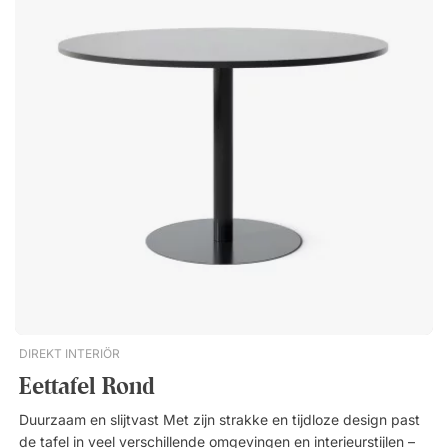
Meerdere kleuropties Tijdloos ontwerp dat in alle omgevingen
past Materiaal en duurzaamheid Extra slijtvaste oppervlakte
Krasbestendig tafelblad Duurzame materialen voor een lange
levensduurEen compacte en veelzijdige cafétafel die in
diverse maten en kleuren verkrijgbaar is. Ontworpen om
dagelijks gebruik in veeleisende omgevingen te weerstaan.
Extra slijtvast en krasbestendig. Duurzame materialen voor
een lange levensduur. Tijdloos design dat in elke omgeving
past.
DIREKT INTERIÖR
Eettafel Rond
Duurzaam en slijtvast Met zijn strakke en tijdloze design past
de tafel in veel verschillende omgevingen en interieurstijlen –