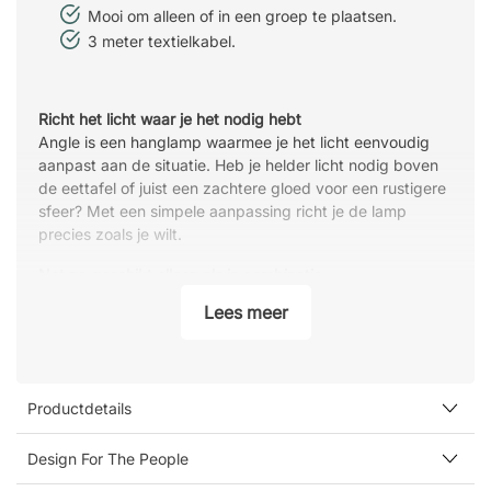
Mooi om alleen of in een groep te plaatsen.
3 meter textielkabel.
Richt het licht waar je het nodig hebt
Angle is een hanglamp waarmee je het licht eenvoudig
aanpast aan de situatie. Heb je helder licht nodig boven
de eettafel of juist een zachtere gloed voor een rustigere
sfeer? Met een simpele aanpassing richt je de lamp
precies zoals je wilt.
Net zo geschikt alleen als in combinatie
Angle werkt perfect als enkele lamp boven een kleinere
Lees meer
tafel, maar komt echt tot zijn recht wanneer je er
meerdere combineert. Hang ze in verschillende hoeken
boven een grotere tafel of in een open ruimte en creëer
een levendig geheel.
Productdetails
Materialen en design die lang meegaan
De matte afwerking geeft een strak en modern uiterlijk
Design For The People
dat in veel interieurs past. Het industriële design voegt