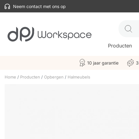
Neem contact met ons op
Producten
10 jaar garantie
3
Home
Producten
Opbergen
Halmeubels