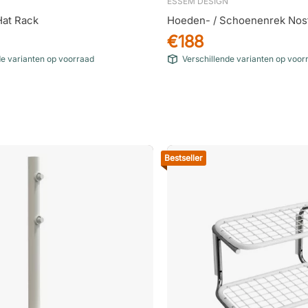
ESSEM DESIGN
at Rack
Hoeden- / Schoenenrek Nost
€188
de varianten op voorraad
Verschillende varianten op voor
Bestseller