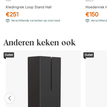
HAY
MAZE
Kledingrek Loop Stand Hall
Hoedenrek H
€251
€150
Verschillende varianten op voorraad
Verschillen
Anderen keken ook
Outlet
Outlet