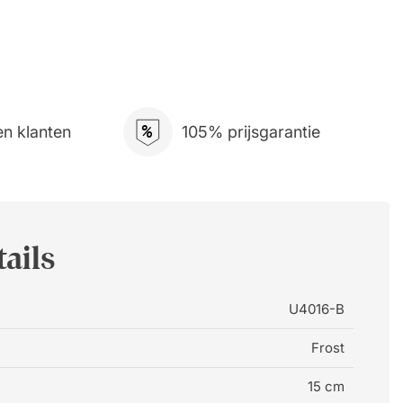
%
n klanten
105% prijsgarantie
ails
U4016-B
Frost
15 cm