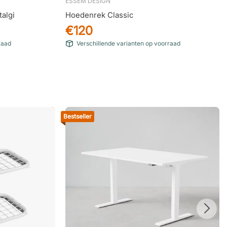
ESSEM DESIGN
algi
Hoedenrek Classic
€120
raad
Verschillende varianten op voorraad
Bestseller