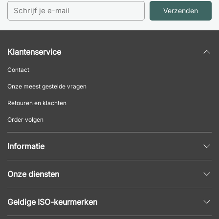
Verzenden
Klantenservice
Contact
Onze meest gestelde vragen
Retouren en klachten
Order volgen
Informatie
Privacybeleid
Onze diensten
Algemene voorwaarden
Inrichtingshulp
Populaire pagina's
Geldige ISO-keurmerken
Kantoormeubilair offerte
Nieuws en artikelen