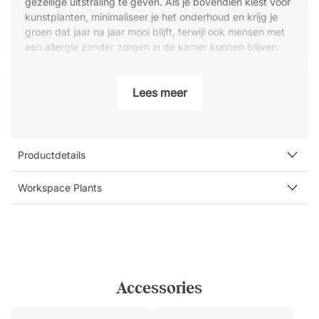
gezellige uitstraling te geven. Als je bovendien kiest voor
kunstplanten, minimaliseer je het onderhoud en krijg je
groen dat jaar na jaar mooi blijft, terwijl ook mensen met
een allergie zonder zorgen in de kamer kunnen blijven.
Specificaties:
Lees meer
Totale hoogte: 90 cm
Hoogte binnenpot: 12 cm
Diameter pot (boven): 15 cm
Diameter pot (bodem): 9 cm
Productdetails
Workspace Plants
Accessories