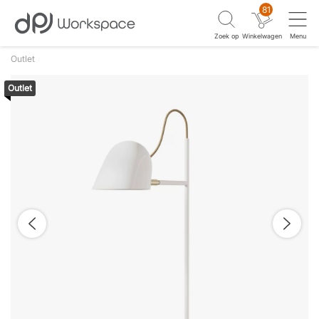
81
Zoek op
Winkelwagen
Menu
Outlet
Outlet