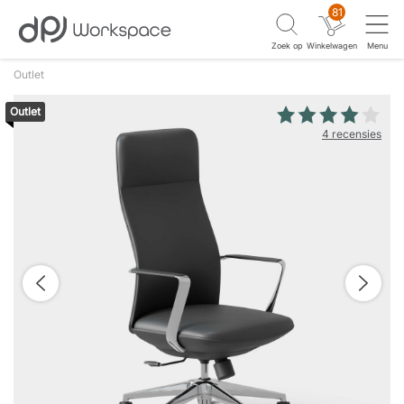
81
Zoek op
Winkelwagen
Menu
Outlet
Outlet
4 recensies