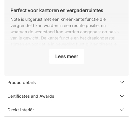
Perfect voor kantoren en vergaderruimtes
Note is uitgerust met een knieënkantelfunctie die
vergrendeld kan worden in een rechte positie, en
waarvan de weerstand kan worden aangepast op basis
van je gewicht. De kantelfunctie en het draaionderstel
zorgen ervoor dat je in beweging kunt blijven tijdens je
werk en je aandacht op verschillende plekken in de
Lees meer
vergaderruimte kunt richten. Samen met het elegante
ontwerp maakt dit de Note tot een uitstekende stoel voor
alle kantoorbehoeften.
Specificaties:
Productdetails
Verstelbare zithoogte.
Comfortabele, met schuim gevulde zitting.
Certificates and Awards
Vergrendelbare kantelfunctie met verstelbare
gewichtsweerstand.
Direkt Interiör
Rugleuning vergrendelbaar in rechte positie.
Vaste armleuningen in chroom met zwarte
kunststof bovenkant.
Draaionderstel met vijfster voetkruis.