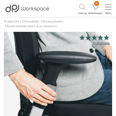
81
Zoek op
Winkelwagen
Menu
Producten
Zitmeubilair
Bureaustoelen
Reserveonderdelen & accessoires
1 recensies