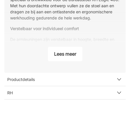
Met hun doordachte ontwerp vullen ze de stoel aan en
dragen ze bij aan een ontlastende en ergonomischere
werkhouding gedurende de hele werkdag.
Verstelbaar voor individueel comfort
De armleuningen zijn verstelbaar in hoogte, breedte en
hoek, waardoor ze eenvoudig kunnen worden aangepast
aan uw persoonlijke behoeften en werkhouding. Door de
Lees meer
juiste ondersteuning te bieden aan armen en schouders
wordt de belasting van nek en bovenlichaam verminderd
– een belangrijke factor voor meer comfort en een betere
houding aan het bureau.
Productdetails
RH