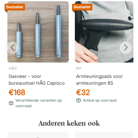
Bestseller
Bestseller
HÅG
RH
Gasveer - voor
Armleuningpads voor
bureaustoel HÅG Capisco
armleuningen 8S
€168
€32
Verschillende varianten op
Artikel op voorraad
voorraad
Anderen keken ook