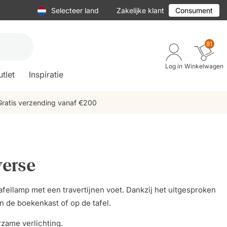
Selecteer land
Zakelijke klant
Consument
81
Log in
Winkelwagen
tlet
Inspiratie
Gratis verzending vanaf €200
verse
afellamp met een travertijnen voet. Dankzij het uitgesproken
in de boekenkast of op de tafel.
zame verlichting.