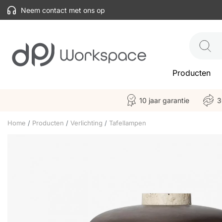
Neem contact met ons op
Producten
10 jaar garantie
3
Home
Producten
Verlichting
Tafellampen