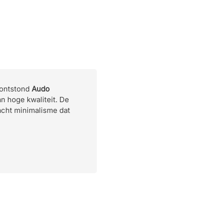
Lumen
Volt
IP-klasse
Energieklasse
 ontstond
Audo
Materiaal
n hoge kwaliteit. De
acht minimalisme dat
Gewicht
Designer