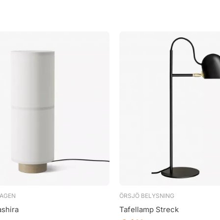
AGEN
ÖRSJÖ BELYSNING
shira
Tafellamp Streck