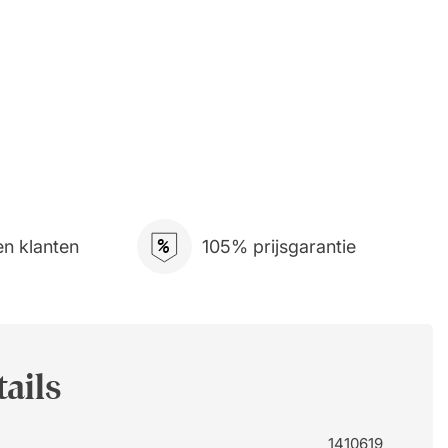
%
n klanten
105% prijsgarantie
ails
1410619