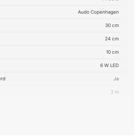
Audo Copenhagen
30 cm
24 cm
10 cm
6 W LED
erd
Ja
2 m
Ja
6 W
2200–3000K