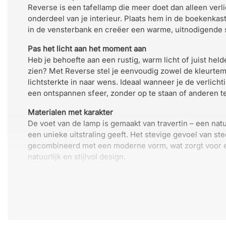
Reverse is een tafellamp die meer doet dan alleen verl
onderdeel van je interieur. Plaats hem in de boekenkast,
in de vensterbank en creëer een warme, uitnodigende s
Pas het licht aan het moment aan
Heb je behoefte aan een rustig, warm licht of juist held
zien? Met Reverse stel je eenvoudig zowel de kleurtem
lichtsterkte in naar wens. Ideaal wanneer je de verlich
een ontspannen sfeer, zonder op te staan of anderen te
Materialen met karakter
De voet van de lamp is gemaakt van travertin – een nat
een unieke uitstraling geeft. Het stevige gevoel van st
gecombineerd met een moderne vorm, wat zorgt voor 
natuurlijk en stijlvol design.