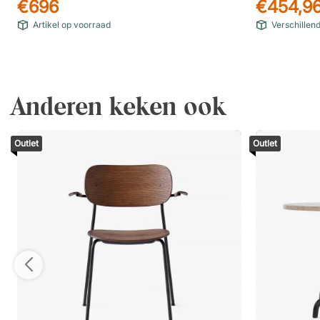
€696
€454,9
Artikel op voorraad
Verschillen
Anderen keken ook
Outlet
Outlet