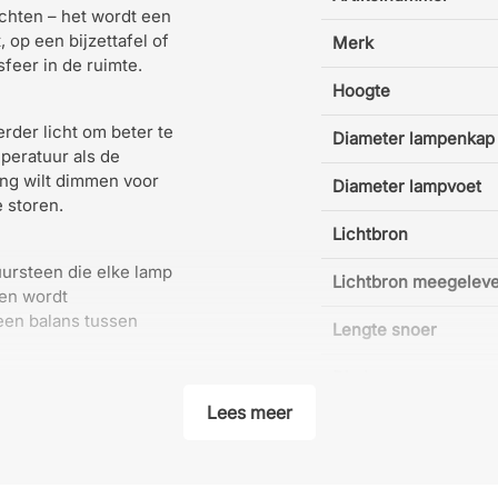
ichten – het wordt een
 op een bijzettafel of
Merk
feer in de ruimte.
Hoogte
erder licht om beter te
Diameter lampenkap
peratuur als de
ting wilt dimmen voor
Diameter lampvoet
 storen.
Lichtbron
uursteen die elke lamp
Lichtbron meegelev
een wordt
een balans tussen
Lengte snoer
Dimbaar
Lees meer
Max watt
Kleurtemperatuur