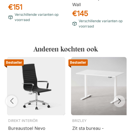
Wall
€151
€145
Verschillende varianten op
voorraad
Verschillende varianten op
voorraad
Anderen kochten ook
Naive 640 / Xpress 60162
Soft 150 / Xpress 60003
Bestseller
Bestseller
Frank 540 / Xpress
Smooth 340 / Xpress
DIREKT INTERIÖR
BRIZLEY
60003
60003
Bureaustoel Nevo
Zit sta bureau -