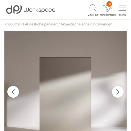
81
Zoek op
Winkelwagen
Menu
Producten
Akoestiche panelen
Akoestische scheidingswanden