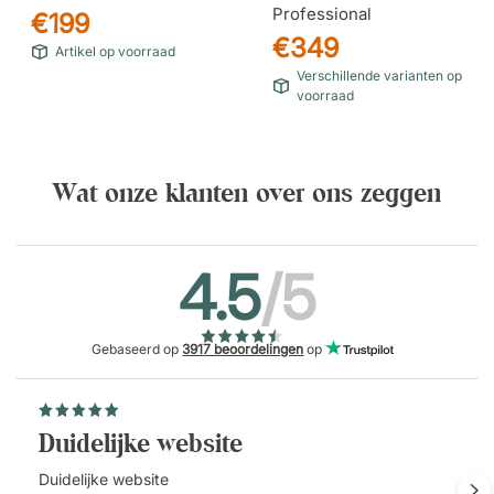
Professional
€199
€349
Artikel op voorraad
Verschillende varianten op
voorraad
Wat onze klanten over ons zeggen
Shy 120 / Xpress 60004
Pure 130 / Xpress 60999
4.5
/5
Gebaseerd op
3917 beoordelingen
op
Duidelijke website
Duidelijke website