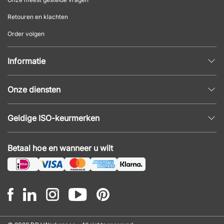
Retouren en klachten
Order volgen
Informatie
Privacybeleid
Onze diensten
Algemene voorwaarden
Inrichtingshulp
Populaire pagina's
Geldige ISO-keurmerken
Kantoormeubilair offerte
Nieuws en artikelen
ISO 9001
Akoestiek en geluidsproblemen
Betaal hoe en wanneer u wilt
ISO 14001
Montage
ISO 45001