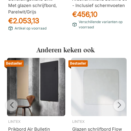
kiest altijd zeer nauwkeurig zal zijn.
Met glazen schrijfbord,
- Inclusief schermvoeten
Parelwit/Grijs
€456,10
Textiel zonder schadelijke chemicaliën
€2.053,13
Verschillende varianten op
De unit is bekleed met de milieuvriendelijke
voorraad
Artikel op voorraad
gecertificeerde stof Xpress van Gabriel. Alle vezels in de
stof zijn gecertificeerd volgens de OEKO-TEX® Standard
100, wat betekent dat ze volledig vrij zijn van schadelijke
chemicaliën.
Anderen keken ook
Glas en textiel:
Bestseller
Bestseller
Cozy 450 / Xpress 60162
Mellow 730 / Xpress
LINTEX
LINTEX
60162
Prikbord Air Bulletin
Glazen schrijfbord Flow