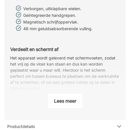
Verborgen, uitklapbare wielen.
Geïntegreerde handgrepen.
Magnetisch schrijfoppervlak.
48 mm geluidsabsorberende vulling.
Verdeelt en schermt af
Het apparaat wordt geleverd met schermvoeten, zodat
het vrij op de vloer kan staan en dus kan worden
geplaatst waar u maar wilt. Hierdoor is het scherm
perfect om tussen bureaus te plaatsen om de werkruimte
af te schermen, of om een grotere ruimte op te delen in
kleinere kamers.
Gemakkelijk te verplaatsen
Lees meer
Het slimme ontwerp met verborgen, uitklapbare wielen in
de poten en geïntegreerde handgrepen aan de zijkanten
geeft u een flexibel scherm dat gemakkelijk en handig te
verplaatsen is, bijvoorbeeld bij het schoonmaken of het
Productdetails