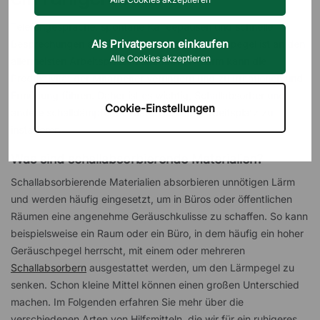
Telefongespräche, spontane Kaffeepausen und schnelle
Als Privatperson einkaufen
Besprechungen am Computer - ein hoher Lärmpegel ist an den
Alle Cookies akzeptieren
allermeisten Arbeitsplätzen anzutreffen. Lärm kann die
Produktivität der Mitarbeiter verringern und zu Irritationen und
Ermüdung führen. Daher ist es wichtig, Schallabsorber und
Cookie-Einstellungen
andere schalldämpfende Materialien am Arbeitsplatz zu
installieren.
Was sind schallabsorbierende Materialien?
Schallabsorbierende Materialien absorbieren unnötigen Lärm
und werden häufig eingesetzt, um in Büros oder öffentlichen
Räumen eine angenehme Geräuschkulisse zu schaffen. So kann
beispielsweise ein Raum oder ein Büro, in dem häufig ein hoher
Geräuschpegel herrscht, mit einem oder mehreren
Schallabsorbern
ausgestattet werden, um den Lärmpegel zu
senken. Schon kleine Mittel können einen großen Unterschied
machen. Im Folgenden erfahren Sie mehr über die
verschiedenen Arten von Hilfsmitteln, die wir für ein ruhigeres