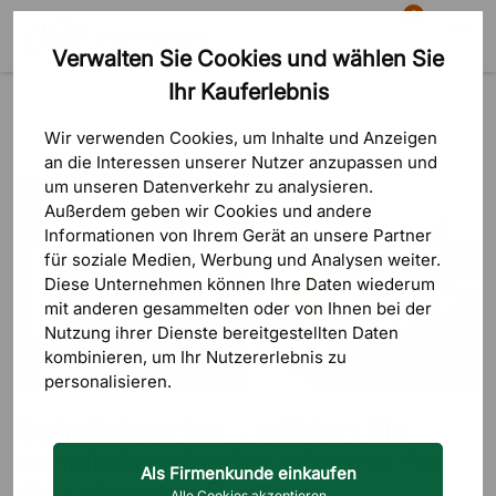
0
Verwalten Sie Cookies und wählen Sie
Suche
Warenkorb
Menü
Ihr Kauferlebnis
Blog
Schallabsorber
Schallabsorber - wählen Sie schalldämpfendes Material für ein
ruhigeres Büro
Wir verwenden Cookies, um Inhalte und Anzeigen
an die Interessen unserer Nutzer anzupassen und
um unseren Datenverkehr zu analysieren.
Außerdem geben wir Cookies und andere
Informationen von Ihrem Gerät an unsere Partner
für soziale Medien, Werbung und Analysen weiter.
Diese Unternehmen können Ihre Daten wiederum
mit anderen gesammelten oder von Ihnen bei der
Nutzung ihrer Dienste bereitgestellten Daten
kombinieren, um Ihr Nutzererlebnis zu
personalisieren.
Schallabsorber - wählen Sie
schalldämpfendes Material für
Als Firmenkunde einkaufen
ein ruhigeres Büro
Alle Cookies akzeptieren