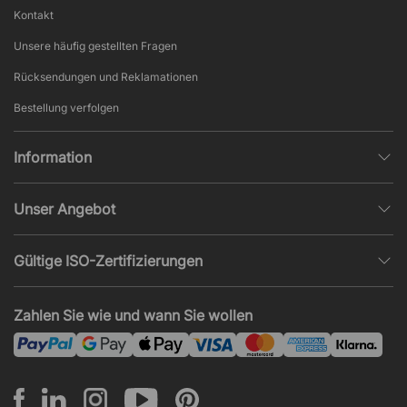
Kontakt
Unsere häufig gestellten Fragen
Rücksendungen und Reklamationen
Bestellung verfolgen
Information
Datenschutz
Unser Angebot
AGB und Widerruf
Büroplanung
Beliebte Seiten
Gültige ISO-Zertifizierungen
Projekte, Angebote & Montage
Impressum
ISO 9001
Akustik und Lärmprobleme
Zahlen Sie wie und wann Sie wollen
News und Artikel
ISO 14001
Montage
ISO 45001