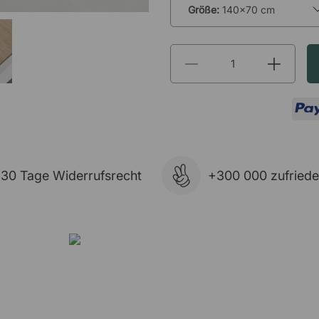
Größe:
140x70 cm
Rabatt
1
*
Bei uns erhalten Sie immer ei
bestellen. Der Rabatt wird auto
angewendet. Möchten Sie mehr als
unsere
Projektspezialisten
zu we
30 Tage Widerrufsrecht
+300 000 zufried