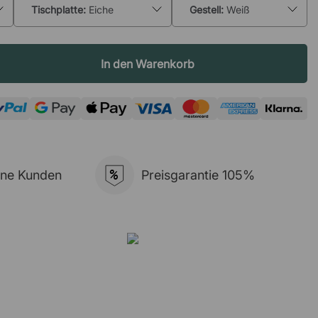
Tischplatte:
Eiche
Gestell:
Weiß
0%
12%
15%
20%
nen Mengenrabatt, wenn Sie mehrere Exemplare dieses Produkts
In den Warenkorb
matisch im Warenkorb basierend auf der von Ihnen hinzugefügten Menge
 50 Stück dieses Produkts bestellen, empfehlen wir Ihnen, sich an
nden.
%
ene Kunden
Preisgarantie 105%