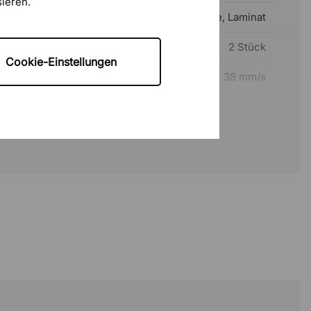
sieren.
Spanplatte, Laminat
2 Stück
Cookie-Einstellungen
eit
38 mm/s
Ja
Ja
Ja
k
Pulverbeschichtetes Metall
160 kg
12 Jahre