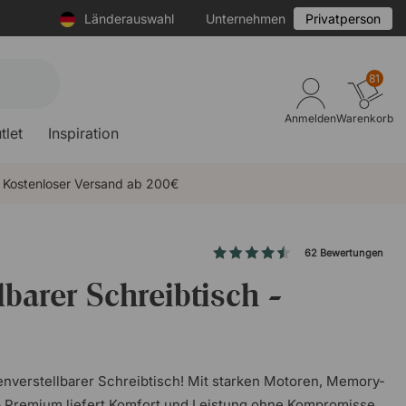
Länderauswahl
Unternehmen
Privatperson
81
Anmelden
Warenkorb
tlet
Inspiration
Kostenloser Versand ab 200€
62 Bewertungen
barer Schreibtisch -
henverstellbarer Schreibtisch! Mit starken Motoren, Memory-
– Premium liefert Komfort und Leistung ohne Kompromisse.