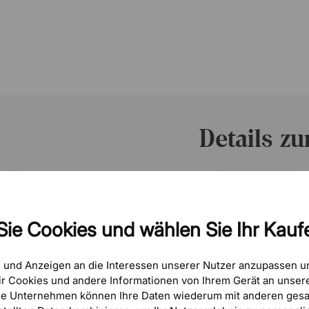
Details z
rantie
Referenznummer
ber eine höhere
Marke
Garantie verfügt!
Sie Cookies und wählen Sie Ihr Kaufe
ional und eignet sich
Höhe
ntimetern, was ihn
e und Anzeigen an die Interessen unserer Nutzer anzupassen 
Breite
r Cookies und andere Informationen von Ihrem Gerät an unsere
on
se Unternehmen können Ihre Daten wiederum mit anderen gesa
Tiefe
ion, mit der Sie drei