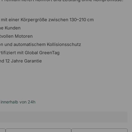
 mit einer Körpergröße zwischen 130–210 cm
ne Kunden
ftvollen Motoren
n und automatischem Kollisionsschutz
tifiziert mit Global GreenTag
nd 12 Jahre Garantie
 innerhalb von 24h
3-9
10-19
20-49
50+