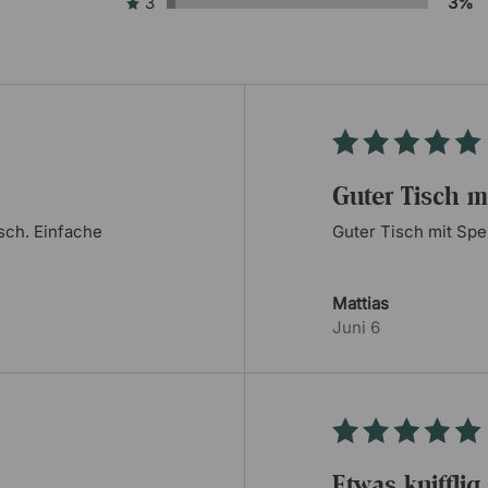
3
3%
r Tischplatte
nenten
Guter Tisch m
isch. Einfache
Guter Tisch mit Spei
Mattias
Juni 6
n
Etwas kniffl