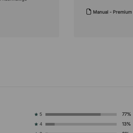
 Marathonläufen!).
Manual - Premium
 Schreibtisch stets
len. Die Motoren
apazierfähigem Laminat
 pflegeleicht – ideal
ch einfach mit einem
enntnisse – folgen Sie
d wir
5
77%
4
13%