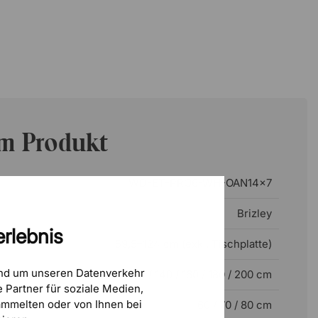
um Produkt
WD-ET-PRO6-WH-OAN14x7
Brizley
rlebnis
59,5–124 cm (exkl. Tischplatte)
und um unseren Datenverkehr
120 / 140 / 160 / 180 / 200 cm
 Partner für soziale Medien,
mmelten oder von Ihnen bei
60 / 70 / 80 cm