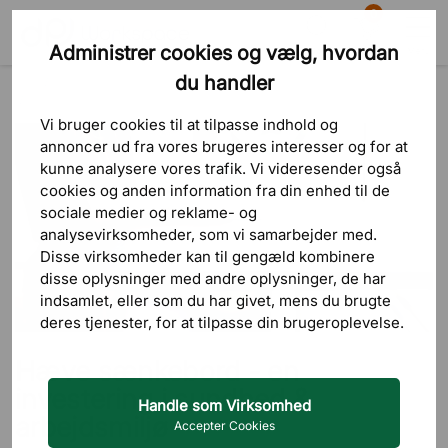
0
Administrer cookies og vælg, hvordan
Søg
Indkøbskurv
Menu
du handler
Blog
Skrivebord
Hæve sænkebord - en investering i sundhed & arbejdsmiljø
Vi bruger cookies til at tilpasse indhold og
annoncer ud fra vores brugeres interesser og for at
kunne analysere vores trafik. Vi videresender også
cookies og anden information fra din enhed til de
sociale medier og reklame- og
analysevirksomheder, som vi samarbejder med.
Disse virksomheder kan til gengæld kombinere
disse oplysninger med andre oplysninger, de har
indsamlet, eller som du har givet, mens du brugte
deres tjenester, for at tilpasse din brugeroplevelse.
Hæve sænkebord - en
investering i sundhed &
Handle som Virksomhed
arbejdsmiljø
Accepter Cookies