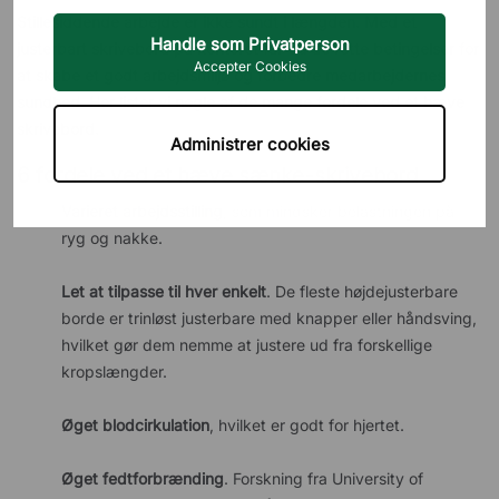
Stillesiddende arbejde er ikke sundt i længden. Med et
Handle som Privatperson
justerbart skrivebord på kontoret får du de rette betingelser for
Accepter Cookies
at skabe et godt arbejdsmiljø og forbedre medarbejdernes
sundhed. Her lister vi nogle af de mange fordele ved et
hæve
skrivebord
.
Administrer cookies
6 fordele ved et hæve sænke-skrivebord
Varieret arbejdsstilling
, som mindsker belastningen på
ryg og nakke.
Let at tilpasse til hver enkelt
. De fleste højdejusterbare
borde er trinløst justerbare med knapper eller håndsving,
hvilket gør dem nemme at justere ud fra forskellige
kropslængder.
Øget blodcirkulation
, hvilket er godt for hjertet.
Øget fedtforbrænding
. Forskning fra University of