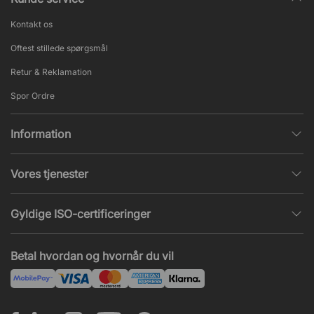
Kontakt os
Oftest stillede spørgsmål
Retur & Reklamation
Spor Ordre
Information
Databeskyttelsespolitik
Vores tjenester
Salgs- & Leveringsbetingelser
Indretningshjælp
Populære sider
Gyldige ISO-certificeringer
Kontormøbler tilbud
Nieuws en artikelen
ISO 9001
Akustik og lydproblemer
Betal hvordan og hvornår du vil
ISO 14001
Montering
ISO 45001