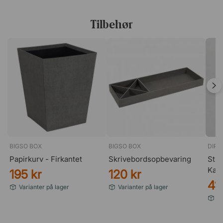
Tilbehør
BIGSO BOX
BIGSO BOX
DIRE
Papirkurv - Firkantet
Skrivebordsopbevaring
Stik
Kab
195 kr
120 kr
41
Varianter på lager
Varianter på lager
L