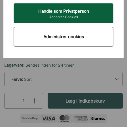
Handle som Privatperson
Accepter Cookies
DIREKT INTERIÖR
Skuffeelement Rollo
Administrer cookies
1.785 kr
inkl. moms.
Lagervare:
Sendes inden for 24 timer
Farve:
Sort
Læg i indkøbskurv