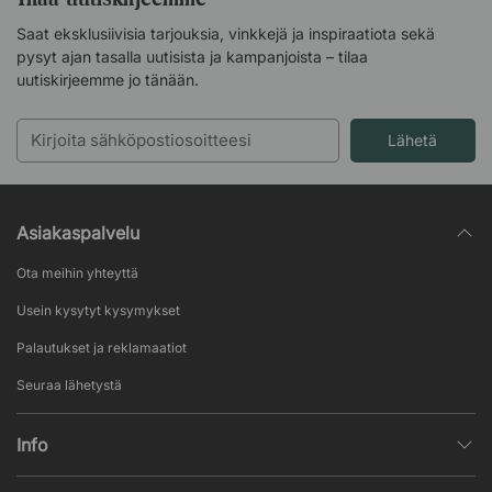
Saat eksklusiivisia tarjouksia, vinkkejä ja inspiraatiota sekä
pysyt ajan tasalla uutisista ja kampanjoista – tilaa
uutiskirjeemme jo tänään.
Lähetä
Asiakaspalvelu
Ota meihin yhteyttä
Usein kysytyt kysymykset
Palautukset ja reklamaatiot
Seuraa lähetystä
Info
Henkilötietojen käsittely