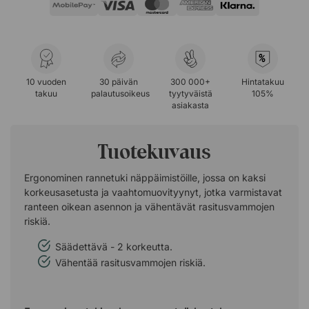
%
10 vuoden
30 päivän
300 000+
Hintatakuu
takuu
palautusoikeus
tyytyväistä
105%
asiakasta
Tuotekuvaus
Ergonominen rannetuki näppäimistöille, jossa on kaksi
korkeusasetusta ja vaahtomuovityynyt, jotka varmistavat
ranteen oikean asennon ja vähentävät rasitusvammojen
riskiä.
Säädettävä - 2 korkeutta.
Vähentää rasitusvammojen riskiä.