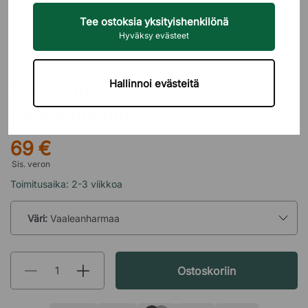
Tee ostoksia yksityishenkilönä
Hyväksy evästeet
LEITZ
Rannetuki Leitz Ergo -
Hallinnoi evästeitä
näppäimistölle
69 €
Sis. veron
Toimitusaika: 2-3 viikkoa
Väri:
Vaaleanharmaa
Ostoskoriin