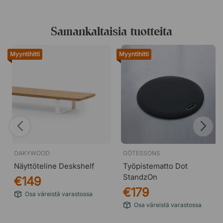
Samankaltaisia tuotteita
Myyntihitti
Myyntihitti
OAKYWOOD
GÖTESSONS
Näyttöteline Deskshelf
Työpistematto Dot
StandzOn
€149
€179
Osa väreistä varastossa
Osa väreistä varastossa