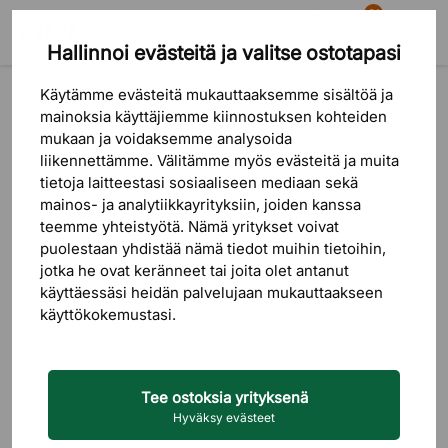
81
Hallinnoi evästeitä ja valitse ostotapasi
Etsi
Ostoskori
Valikko
Tuotteet
Toimistotarvikkeet
Ergonomiatuotteet
Käytämme evästeitä mukauttaaksemme sisältöä ja
mainoksia käyttäjiemme kiinnostuksen kohteiden
mukaan ja voidaksemme analysoida
liikennettämme. Välitämme myös evästeitä ja muita
tietoja laitteestasi sosiaaliseen mediaan sekä
mainos- ja analytiikkayrityksiin, joiden kanssa
teemme yhteistyötä. Nämä yritykset voivat
puolestaan ​​yhdistää nämä tiedot muihin tietoihin,
jotka he ovat keränneet tai joita olet antanut
käyttäessäsi heidän palvelujaan mukauttaakseen
käyttökokemustasi.
Tee ostoksia yrityksenä
Hyväksy evästeet