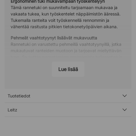
Ergonominen tuki mukavampaan työskentelyyn
Tämä rannetuki on suunniteltu tarjoamaan mukavaa ja
vakaata tukea, kun työskentelet näppäimistön ääressä.
Tukemalla ranteita voit työskennellä rennommin ja
vähentää rasitusta pitkien tietokonetyöpäivien aikana.
Pehmeät vaahtotyynyt lisäävät mukavuutta
Rannetuki on varustettu pehmeillä vaahtotyynyillä, jotka
mukautuvat ranteiden muotoon ja tarjoavat miellyttävän
tuen. Se auttaa parantamaan ergonomista työasentoa ja
voi vähentää rasitusperäisten vaivojen riskiä.
Lue lisää
Säädettävä korkeus oikeaa asentoa varten
Tuki voidaan helposti säätää kahteen eri korkeuteen,
mikä tekee siitä helpon sovittaa eri näppäimistöihin ja
työpisteisiin. Näin löydät ranteille luonnollisen ja mukavan
Tuotetiedot
asennon koko työpäivän ajaksi.
Leitz