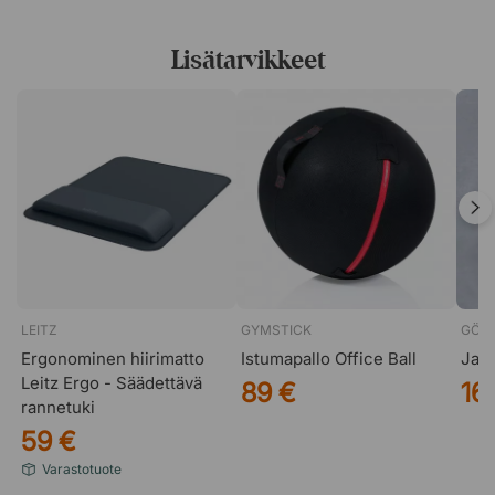
Lisätarvikkeet
LEITZ
GYMSTICK
GÖT
Ergonominen hiirimatto
Istumapallo Office Ball
Jalk
Leitz Ergo - Säädettävä
89 €
16
rannetuki
59 €
Varastotuote