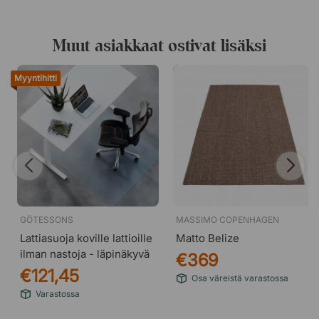
Muut asiakkaat ostivat lisäksi
Myyntihitti
GÖTESSONS
MASSIMO COPENHAGEN
Lattiasuoja koville lattioille
Matto Belize
ilman nastoja - läpinäkyvä
€369
€121,45
Osa väreistä varastossa
Varastossa