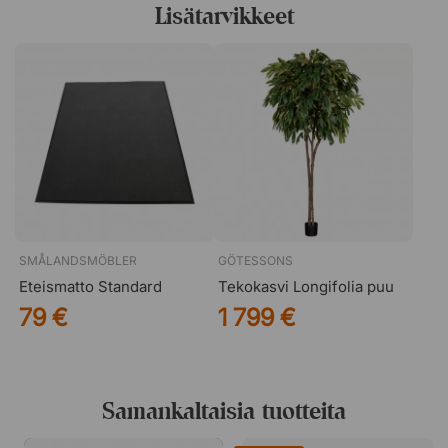
Lisätarvikkeet
aivan kuten ympyrä, projekti voi alkaa misä osa-alueesta
tahansa, koska muut osat voidaan sitten lisätä matkan
varrella. "Kalusteet ovat aina olleet iso osa DNA:tamme
koulutuksestamme lähtien, ja niiden pariin palaamme aina
uudelleen" - Addi Designstudio.
SMÅLANDSMÖBLER
GÖTESSONS
Eteismatto Standard
Tekokasvi Longifolia puu
79 €
1 799 €
Samankaltaisia tuotteita