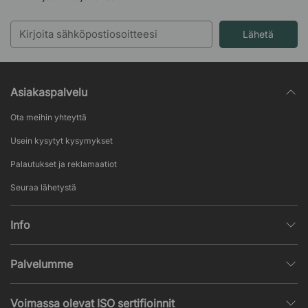
Lähetä
Asiakaspalvelu
Ota meihin yhteyttä
Usein kysytyt kysymykset
Palautukset ja reklamaatiot
Seuraa lähetystä
Info
Henkilötietojen käsittely
Palvelumme
Myyntiehdot
Sisustussuunnittelu
Suosittuja sivuja
Voimassa olevat ISO sertifioinnit