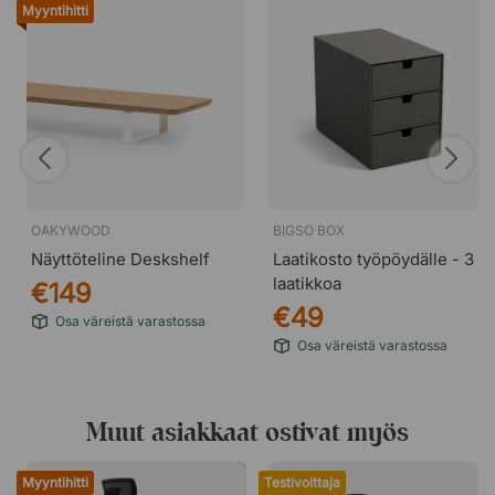
Myyntihitti
OAKYWOOD
BIGSO BOX
Näyttöteline Deskshelf
Laatikosto työpöydälle - 3
laatikkoa
€149
€49
Osa väreistä varastossa
Osa väreistä varastossa
Muut asiakkaat ostivat myös
Myyntihitti
Testivoittaja