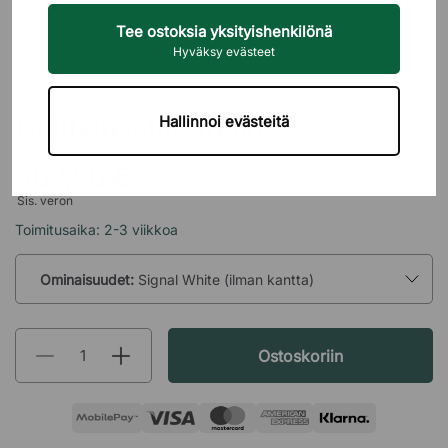
Tee ostoksia yksityishenkilönä
Hyväksy evästeet
MIZETTO
Lajitteluastia Arkad
Hallinnoi evästeitä
602,20 €
Sis. veron
Toimitusaika: 2-3 viikkoa
Ominaisuudet:
Signal White (ilman kantta)
Ostoskoriin