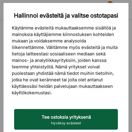
81
Hallinnoi evästeitä ja valitse ostotapasi
Etsi
Ostoskori
Valikko
Tuotteet
Säilytyskalusteet
Kierrätys & Lajittelu
Käytämme evästeitä mukauttaaksemme sisältöä ja
mainoksia käyttäjiemme kiinnostuksen kohteiden
mukaan ja voidaksemme analysoida
liikennettämme. Välitämme myös evästeitä ja muita
tietoja laitteestasi sosiaaliseen mediaan sekä
mainos- ja analytiikkayrityksiin, joiden kanssa
teemme yhteistyötä. Nämä yritykset voivat
puolestaan ​​yhdistää nämä tiedot muihin tietoihin,
jotka he ovat keränneet tai joita olet antanut
käyttäessäsi heidän palvelujaan mukauttaakseen
käyttökokemustasi.
Tee ostoksia yrityksenä
Hyväksy evästeet