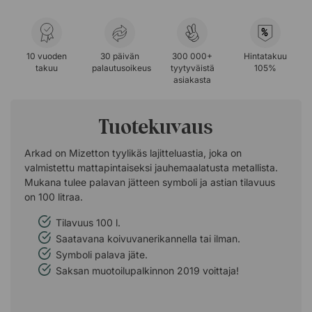
%
10 vuoden
30 päivän
300 000+
Hintatakuu
takuu
palautusoikeus
tyytyväistä
105%
asiakasta
Tuotekuvaus
Arkad on Mizetton tyylikäs lajitteluastia, joka on
valmistettu mattapintaiseksi jauhemaalatusta metallista.
Mukana tulee palavan jätteen symboli ja astian tilavuus
on 100 litraa.
Tilavuus 100 l.
Saatavana koivuvanerikannella tai ilman.
Symboli palava jäte.
Saksan muotoilupalkinnon 2019 voittaja!