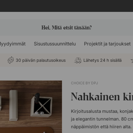
yydyimmät
Sisustussuunnittelu
Projektit ja tarjoukset
30 päivän palautusoikeus
Lähetys 24 h sisällä
CHOICE BY DPJ
Nahkainen ki
Kirjoitusalusta mustaa, konja
ja elegantin tunnelman. 80 c
näppäimistön että hiiren alta.