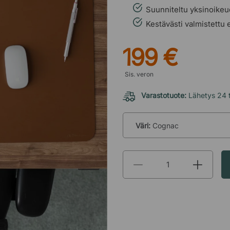
Suunniteltu yksinoikeu
Kestävästi valmistettu
199 €
Sis. veron
Varastotuote:
Lähetys 24 t
Väri:
Cognac