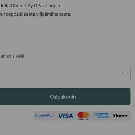
della Choice By DPJ -sarjalle.
 eurooppalaisesta ylijäämänahasta.
unnin sisällä
Ostoskoriin