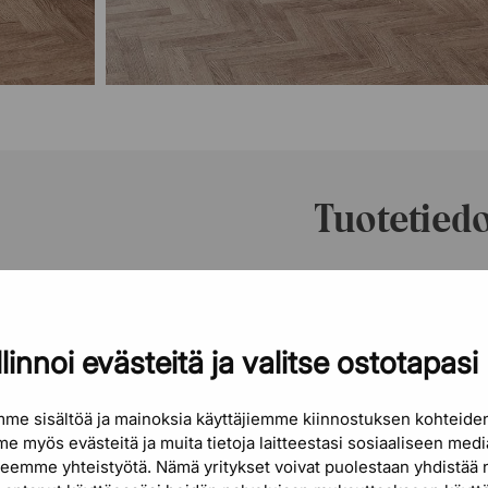
Tuotetied
Tuotenumero
sarjaa – eleganttien
n kehittänyt ja
Tuotemerkki
ohansson keskittyen
linnoi evästeitä ja valitse ostotapasi
joka haluat ympäröidä
Pituus
työtilan heijastaa
me sisältöä ja mainoksia käyttäjiemme kiinnostuksen kohteid
Syvyys
e myös evästeitä ja muita tietoja laitteestasi sosiaaliseen med
 teemme yhteistyötä. Nämä yritykset voivat puolestaan ​​yhdistää 
Materiaali
 valmistetaan muusta