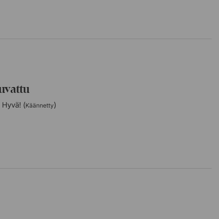
uvattu
 Hyvä! (
)
Käännetty