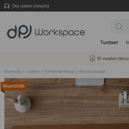
Ota meihin yhteyttä
Tuotteet
M
10 vuoden takuu
Etusivulle
Tuotteet
Toimistotarvikkeet
Kirjoitusalustat
Myyntihitti