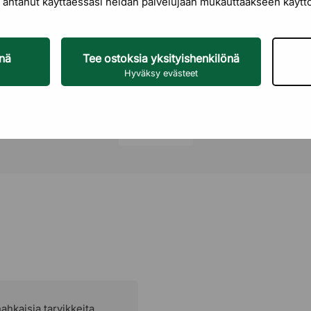
let antanut käyttäessäsi heidän palvelujaan mukauttaakseen käyt
y DPJ:stä harkitun
Suunnittelija
tävämmän valinnan
enä
Tee ostoksia yksityishenkilönä
Hyväksy evästeet
nnan sekä
yä tehokkaasti
 ole ainoastaan
Lue lisää
i kokonaisvaikutelma.
at miellyttäviltä
kauniin patinan, joka
nnan, joka ikääntyy
ahkaisia tarvikkeita