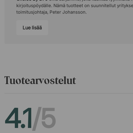
kirjoituspöydälle. Nämä tuotteet on suunnitellut yrityks
toimitusjohtaja, Peter Johansson.
Lue lisää
Tuotearvostelut
4.1
/5