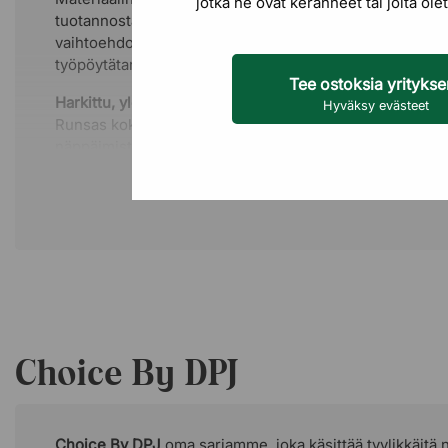
jotka he ovat keränneet tai joita o
tuotannosta ylijääneestä nahasta. Tämä tekee Choice B
vaihtoehdon sinulle, joka haluat yhdistää tyylin ja kes
työpöytätarvikkeissa.
Tee ostoksia yrityks
Harkittu, ylellinen muotoilu
Hyväksy evästeet
Runsas koko kehystää työpisteesi ja luo yhtenäisen pi
näppäimistölle että hiirelle. Samalla se suojaa pöytälev
naarmuilta, kulumiselta ja roiskeilta. Lopputuloksena ei
paremmin suojattu työpöytä – vaan myös viimeistellymp
Nahan luonnollinen rakenne ja pehmeä viimeistely tuntuv
käsien ja ranteiden alla. Ajan myötä materiaali kehittää 
tekee jokaisesta kappaleesta ainutlaatuisen – elävän pi
arvokkaasti.
Choice By DPJ
Choice By DPJ
oma sarjamme, joka käsittää tyylikkäitä n