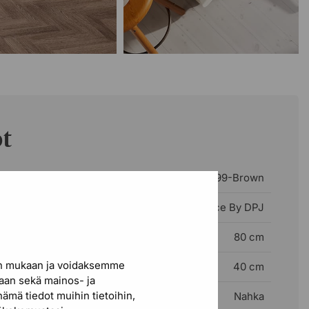
ot
999999-Brown
Choice By DPJ
80 cm
en mukaan ja voidaksemme
40 cm
iaan sekä mainos- ja
nämä tiedot muihin tietoihin,
Nahka