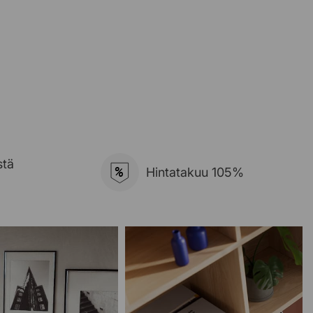
stä
%
Hintatakuu 105%