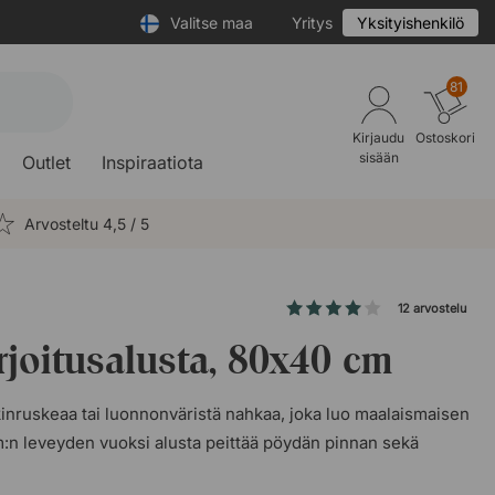
Valitse maa
Yritys
Yksityishenkilö
81
Kirjaudu
Ostoskori
sisään
Outlet
Inspiraatiota
Arvosteltu 4,5 / 5
12 arvostelu
rjoitusalusta, 80x40 cm
kinruskeaa tai luonnonväristä nahkaa, joka luo maalaismaisen
m:n leveyden vuoksi alusta peittää pöydän pinnan sekä