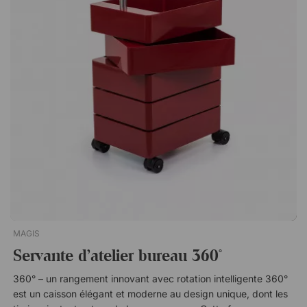
par exemple lors du nettoyage ou du réaménagement. Les
roulettes sont également équipées d’un frein, ce qui permet au
caisson de rester bien en place lorsque vous souhaitez qu’il
soit totalement stable. Spécifications : Verrouillage centralisé
avec clé incluse. Roulettes noires, dont les deux avant sont
verrouillables. Tiroirs sans aménagement intérieur – tiroirs
spacieux offrant un grand espace de rangement.Boxer est un
caisson élégant doté de trois tiroirs spacieux qui peuvent être
verrouillés pour garantir un rangement en toute sécurité.
Comme Boxer est équipé de roulettes, il est facile à déplacer
dans le bureau. Trois tiroirs verrouillables avec fermeture
centrale. Roues noires avec freins.
MAGIS
Servante d'atelier bureau 360˚
360° – un rangement innovant avec rotation intelligente 360°
est un caisson élégant et moderne au design unique, dont les