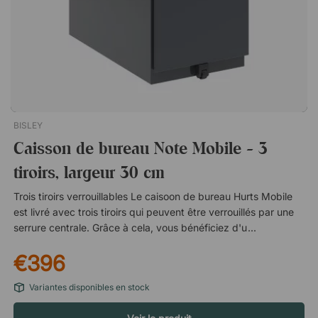
BISLEY
Caisson de bureau Note Mobile - 3
tiroirs, largeur 30 cm
Trois tiroirs verrouillables Le caisoon de bureau Hurts Mobile
est livré avec trois tiroirs qui peuvent être verrouillés par une
serrure centrale. Grâce à cela, vous bénéficiez d'un stockage
sûr et sécurisé pour vos documents importants et vos effets
€396
personnels sur le lieu de travail. Tiroir adapté pour dossiers
suspendus Le tiroir inférieur est spécialement adapté pour
Variantes disponibles en stock
accueillir des dossiers suspendus de format A4. Vous
suspendez les dossiers de l'avant du tiroir à l'arrière du tiroir,