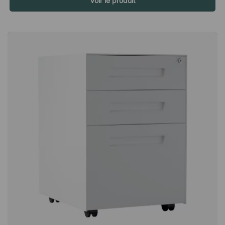
Voir le produit
donc à l'intérieur du tiroir, ce qui vous donne des archives
facilement accessibles. Les dossiers suspendus ne sont pas
inclus dans ce produit. Traffic White Bisley Orange Azure
Anthracite Grey Oxford Blue Cream Black Cardinal Red Yellow
Coffee Bisley Green Goose Grey Light Grey Chalk Portland
Silver Slate Olive Green Dijon Bisley Blue BeigeNote Mobile est
un caisson de bureau spacieux doté de trois tiroirs, dont l'un
est adapté aux dossiers suspendus. Il est monté sur roulettes,
ce qui permet de le déplacer facilement en cas de besoin, par
exemple lors d'un réaménagement ou d'un nettoyage. 3 tiroirs
verrouillables Simple verrouillage central Tiroir adapté pour
dossiers suspendus (A4). Facile à déplacer En tôle durable