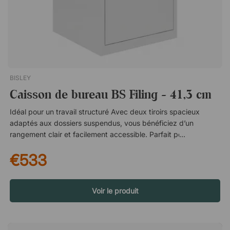
BISLEY
Caisson de bureau BS Filing - 41,3 cm
Idéal pour un travail structuré Avec deux tiroirs spacieux
adaptés aux dossiers suspendus, vous bénéficiez d’un
rangement clair et facilement accessible. Parfait pour
retrouver rapidement les bons documents, que vous travailliez
€533
au bureau ou à domicile. Un rangement sécurisé lorsque
nécessaire Le système de verrouillage centralisé permet de
verrouiller les deux tiroirs en même temps, afin de sécuriser
facilement vos documents lorsque vous quittez votre poste de
Voir le produit
travail. Une solution pratique dans les environnements où
plusieurs personnes circulent, comme les open spaces. Un
design pensé dans les moindres détails Le caisson est