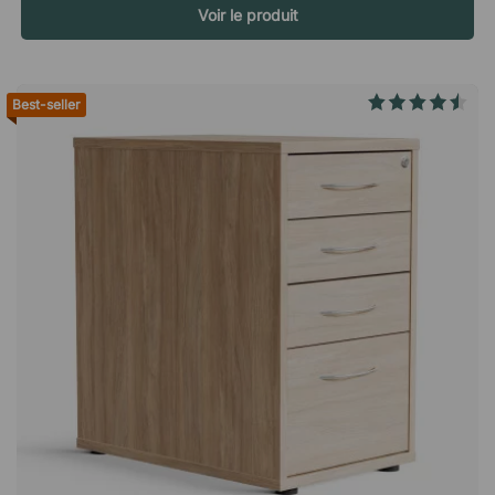
Voir le produit
rentrez chez vous À la fin de la la journée ou que vous quittez
votre lieu de travail pendant un certain temps. Vous avez ainsi
la certitude que les documents sensibles et les effets
personnels sont toujours à l'abri des regards indiscrets.
Best-seller
Spécifications Equipé d'un système de verrouillage central
Livré entièrement assembléLe caisson de bureau Modea
dispose de trois tiroirs classiques et d'un tiroir spécifique,
légèrement plus profond, pour les dossiers. Un caisson de
rangement pratique qui se place aussi bien seul que sous le
bureau, puisque toutes ses faces sont en bois stratifié. Serrure
centrale pratique Stratifié durable sur tous les côtés. Livré
assemblé Garantie de 10 ans