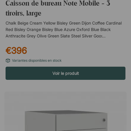
Caisson de bureau Note Mobile - 3
tiroirs, large
Chalk Beige Cream Yellow Bisley Green Dijon Coffee Cardinal
Red Bisley Orange Bisley Blue Azure Oxford Blue Black
Anthracite Grey Olive Green Slate Steel Silver Goose Grey
Light Grey Portland Traffic WhiteNote Mobile est une mallette
€396
sur roulettes, avec trois tiroirs verrouillables. Parfait pour
organiser votre bureau, tout en gardant votre matériel et vos
Variantes disponibles en stock
rangements personnels à portée de main. Trois tiroirs
verrouillables avec serrure centrale intelligente. Les roues
Voir le produit
souples facilitent le déplacement du bureau. Fabriqué en
métal durable.