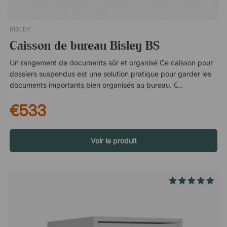
BISLEY
Caisson de bureau Bisley BS
Un rangement de documents sûr et organisé Ce caisson pour
dossiers suspendus est une solution pratique pour garder les
documents importants bien organisés au bureau. Grâce à son
design épuré et à plusieurs options de couleur, le meuble
€533
s’intègre facilement aussi bien dans des environnements de
bureau modernes que dans un bureau à domicile, tout en
contribuant à un espace de travail plus structuré. Adapté aux
dossiers suspendus Le meuble est équipé de deux tiroirs
Voir le produit
spacieux spécialement conçus pour les dossiers suspendus.
Sa conception intelligente facilite le tri et permet de retrouver
rapidement les documents lorsque nécessaire, ce qui simplifie
le travail quotidien. Un rangement sécurisé avec serrure
centrale Pour protéger les documents importants, le meuble
est équipé d’une serrure centrale pratique qui verrouille les
deux tiroirs simultanément. Cela garantit un rangement sûr