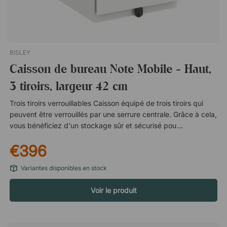
BISLEY
Caisson de bureau Note Mobile - Haut,
3 tiroirs, largeur 42 cm
Trois tiroirs verrouillables Caisson équipé de trois tiroirs qui
peuvent être verrouillés par une serrure centrale. Grâce à cela,
vous bénéficiez d'un stockage sûr et sécurisé pour les
documents importants et les effets personnels sur le lieu de
€396
travail. Tiroir adapté pour les dossiers suspendus Le tiroir
inférieur est spécialement conçu pour les dossiers suspendus
Variantes disponibles en stock
A4. Vous suspendez les dossiers à l'horizontale, ce qui vous
donne des archives claires et faciles à parcourir. Les dossiers
Voir le produit
suspendus ne sont pas inclus. Couleurs : Chalk Beige Cream
Yellow Bisley Green Dijon Coffee Cardinal Red Bisley Orange
Bisley Blue Azure Oxford Blue Black Anthracite Grey Olive
Green Slate Steel Silver Goose Grey Light Grey Portland Traffic