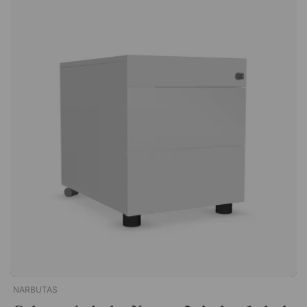
fabriqué en métal, offrant une surface résistante adaptée à
une utilisation quotidienne. Les poignées encastrées apportent
une finition épurée et élégante, tout en facilitant l’utilisation,
même dans les espaces restreints. Traffic White Bisley Orange
Azure Anthracite Grey Oxford Blue Cream Black Cardinal Red
Yellow Coffee Bilsey Green Goose Grey Light Grey Chalk
Portland Silver Slate Olive Green Dijon Bisley blue BeigeUn
armoire métallique pour dossiers suspendus très pratique muni
de deux tiroirs mui d'une serrure et d'un design élégant.
Placez-la à côté ou sous votre bureau pour accéder
facilement à vos dossiers suspendus pendant que vous
travaillez. Deux tiroirs pour dossiers suspendus. Vérouillable.
Design métallique élégant.
NARBUTAS