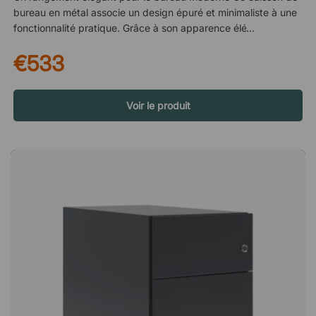
bureau en métal associe un design épuré et minimaliste à une
fonctionnalité pratique. Grâce à son apparence élégante et à
plusieurs coloris disponibles, il s’intègre facilement aussi bien
€533
dans des environnements de bureau modernes que dans un
bureau à domicile. Sa forme compacte permet de le placer
facilement sous ou à côté du bureau, tout en contribuant à un
espace de travail mieux organisé. Une construction robuste en
Voir le produit
métal Fabriqué en métal résistant, ce caisson est conçu pour
supporter une utilisation quotidienne dans un environnement
de bureau actif. Le matériau offre un meuble stable et durable,
capable de résister à l’usure et aux chocs. Sa construction
solide lui confère également une sensation de fiabilité tout en
conservant son aspect élégant au fil du temps. Pratique pour
les documents et dossiers suspendus Le caisson est équipé
de deux tiroirs spacieux adaptés aux dossiers suspendus, ce
qui facilite l’organisation des documents importants.
L’agencement intelligent permet un rangement efficace des
documents, avec tout à portée de main lorsque vous en avez
besoin. Une fonction sûre et bien pensée Pour un rangement
sécurisé, le caisson est équipé d’une serrure centrale pratique