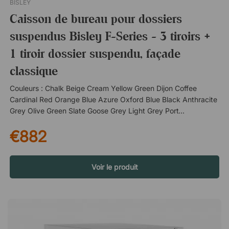
BISLEY
Caisson de bureau pour dossiers
suspendus Bisley F-Series - 3 tiroirs +
1 tiroir dossier suspendu, façade
classique
Couleurs : Chalk Beige Cream Yellow Green Dijon Coffee
Cardinal Red Orange Blue Azure Oxford Blue Black Anthracite
Grey Olive Green Slate Goose Grey Light Grey Portland Traffic
White Steel SilverUn meuble à quatre tiroirs, dont l'un est
€882
adapté aux dossiers suspendus. Avec une serrure centrale
pratique qui vous permet de ranger vos documents et vos
effets personnels en toute sécurité. Quatre tiroirs
verrouillables. Serrure centrale pratique. Tiroir personnalisé
Voir le produit
pour dossiers suspendus. Porte-étiquette intégré sur chaque
porte.