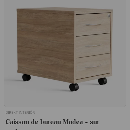
Boîtes avec une profondeur de 48,5 cm Livré entièrement
assembléLe caisson de bureau Modea dispose de trois tiroirs
classiques et d'un tiroir spécifique, légèrement plus profond,
pour les dossiers. Un caisson de rangement pratique qui se
place aussi bien seul que sous le bureau, puisque toutes ses
faces sont en bois stratifié. Serrure centrale pratique Stratifié
durable sur tous les côtés. Livré assemblé Garantie de 10 ans
DIREKT INTERIÖR
Caisson de bureau Modea - sur