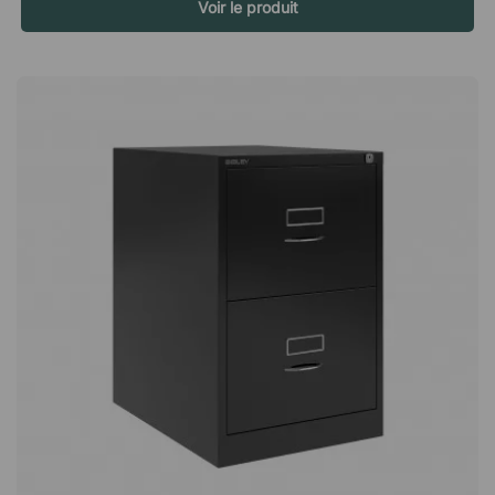
l'avant du tiroir à l'arrière du tiroir, donc à l'intérieur du tiroir, ce
Voir le produit
qui vous donne des archives facilement accessibles. Les
dossiers suspendus ne sont pas inclus dans ce produit. Chalk
Beige Cream Yellow Bisley Green Dijon Coffee Cardinal Red
Bisley Orange Bisley Blue Azure Oxford Blue Black Anthracite
Grey Olive Green Slate Steel Silver Goose Grey Light Grey
Portland Traffic WhiteNote Mobile est un caisson de bureau
avec deux tiroirs verrouillables, dont l'un est spécialement
adapté aux dossiers suspendus. Livré sur roulettes, il est facile
à déplacer en cas de besoin. 2 tiroirs verrouillables Simple
verrouillage central Tiroir adapté pour dossiers suspendus
(A4) Faible hauteur de 49,5 cm. Élégant - en tôle résistante