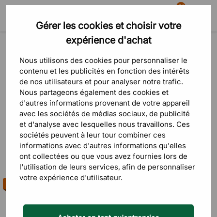
81
Gérer les cookies et choisir votre
Recherche
Panier
Menu
expérience d'achat
Produits
Rangement
Caissons de rangement
Caissons de rangement
Nous utilisons des cookies pour personnaliser le
contenu et les publicités en fonction des intérêts
de nos utilisateurs et pour analyser notre trafic.
Chez DPJ, vous trouverez des caissons de rangement pour le
Nous partageons également des cookies et
bureau et le télétravail des marques
Bisley
,
Direkt Interiör
,
d'autres informations provenant de votre appareil
Narbutas
et
Magis
. Les séries Bisley Note Mobile, Modea,
avec les sociétés de médias sociaux, de publicité
Bisley F-Series, Narbutas Nova et Bisley BS Filing couvrent
et d'analyse avec lesquelles nous travaillons. Ces
caissons à roulettes, fixes et hauts jusqu'à six tiroirs.
En savoir plus
sociétés peuvent à leur tour combiner ces
Vous pouvez choisir des caissons sur roulettes qui passent d'un
informations avec d'autres informations qu'elles
poste à l'autre, ou des modèles fixes placés sous le bureau.
ont collectées ou que vous avez fournies lors de
Sorte
FILTRE
Beaucoup disposent d'une serrure centralisée et plusieurs
l'utilisation de leurs services, afin de personnaliser
intègrent des supports pour dossiers suspendus. Largeurs de
votre expérience d'utilisateur.
Best-seller
30 à 80 cm, profondeurs 45 à 80 cm.
Prix le p
Les caissons existent en acier, stratifié et placage bois, en
Le prix l
blanc, noir, gris clair, chêne et noyer. Plusieurs séries proposent