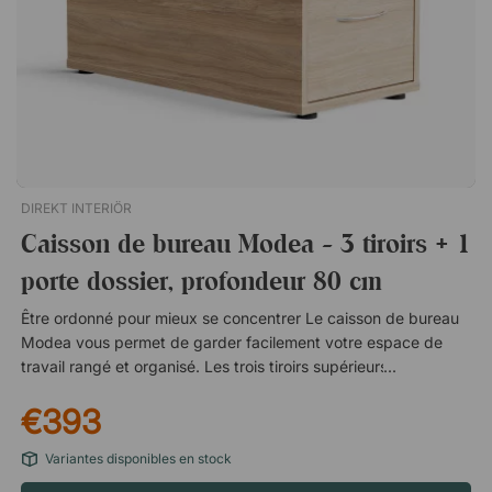
DIREKT INTERIÖR
Caisson de bureau Modea - 3 tiroirs + 1
porte dossier, profondeur 80 cm
Être ordonné pour mieux se concentrer Le caisson de bureau
Modea vous permet de garder facilement votre espace de
travail rangé et organisé. Les trois tiroirs supérieurs accueillent
vos fournitures de bureau, stylos, trombones, blocs-notes et
€393
post-it, tandis que le tiroir inférieur est l'endroit idéal pour vos
dossiers et documents. Vos fournitures et documents sont en
Variantes disponibles en stock
sécurité grâce à la serrure centrale Grâce à la serrure centrale
pratique, vous pouvez verrouiller vos affaires lorsque vous