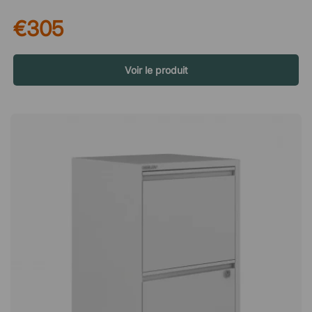
métalliques accueillent vos documents, blocs-notes et autres
€305
matériels de travail que vous souhaitez garder à portée de
main pendant la journée de travail. Vos affaires en sécurité
avec le verrouillage central La serrure centrale astucieuse se
place sur la façade du tiroir supérieur et vous permet de
Voir le produit
reverrouiller vos affaires lorsque vous rentrez chez vous pour
la journée ou que vous quittez votre espace de travail. Grâce
à cela, vous pouvez toujours être sûr que les personnes non
autorisées ne peuvent pas accéder à vos papiers et
documents importants.Nova est un caisson élégant doté de
trois tiroirs spacieux. Le caisson est équipé de roulettes, ce
qui permet de le déplacer facilement en cas de besoin. Il est
également doté d'une serrure centrale pour un rangement en
toute sécurité. Sur roulettes. Trois tiroirs avec serrure centrale
intelligente. Construction durable en métal et en mélamine.