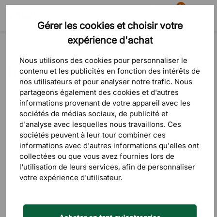
81
Gérer les cookies et choisir votre
Recherche
Panier
Menu
expérience d'achat
Inspiration
Nous utilisons des cookies pour personnaliser le
Inspiration et idées
contenu et les publicités en fonction des intérêts de
nos utilisateurs et pour analyser notre trafic. Nous
partageons également des cookies et d'autres
Coloré, sobre, moderne ou traditionnel ? Trouvez votre style
informations provenant de votre appareil avec les
pour aménager votre bureau. Pour vous inspirer, nous avons
sociétés de médias sociaux, de publicité et
rassemblé dans cette rubrique des suggestions pour bien
d'analyse avec lesquelles nous travaillons. Ces
choisir les éléments composants votre bureau. Découvrez nos
sociétés peuvent à leur tour combiner ces
photos sources d'inspiration et trouvez votre propre style.
informations avec d'autres informations qu'elles ont
collectées ou que vous avez fournies lors de
Voir tous
Lieux de travail
Salles de réunion
Espace lou
l'utilisation de leurs services, afin de personnaliser
votre expérience d'utilisateur.