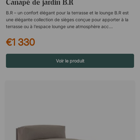
Canapé de jardin B.R
B.R – un confort élégant pour la terrasse et le lounge B.R est
une élégante collection de sièges conçue pour apporter à la
terrasse ou à l’espace lounge une atmosphère accueillante et
détendue. La série associe un design moderne à des choix de
€1 330
matériaux soigneusement réfléchis qui rendent les meubles à
la fois confortables et durables. Le canapé spacieux trois
places devient rapidement un point de rassemblement naturel
où famille et amis peuvent s’installer pour de longues
Voir le produit
conversations, se détendre ou profiter d’un moment au soleil.
Un design enveloppant avec un dossier tressé à la main Le
dossier caractéristique du canapé est tressé à la main et
enveloppe l’assise de manière élégante. Cela crée non
seulement une expression visuelle qui donne du caractère au
meuble, mais contribue également à une expérience d’assise
agréable. La structure tressée procure une sensation légère et
aérée tout en offrant un soutien stable pour le dos. Le résultat
est un meuble qui est aussi accueillant à utiliser qu’il est beau
à regarder. Un confort d’assise doux pour de longs moments
Le coussin d’assise généreux est conçu pour offrir un confort