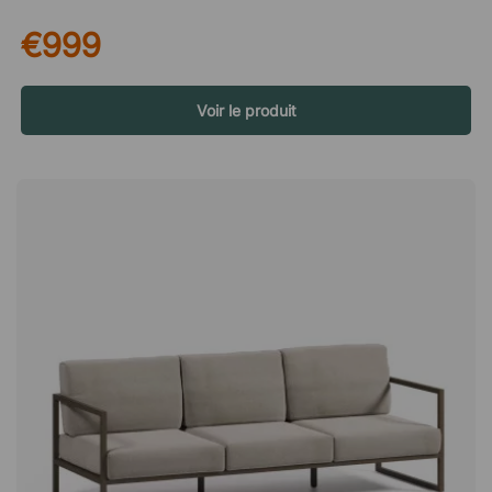
compose d’un canapé 2 places spacieux et de deux fauteuils
€999
assortis – parfait pour la terrasse, le balcon ou la véranda. Un
espace généreux pour partager des moments conviviaux
Avec des places assises confortables pour 4 à 5 personnes,
T.N est un choix évident pour les occasions conviviales, que
Voir le produit
vous invitiez à prendre un café au soleil ou à passer une
longue soirée avec vos amis et votre famille. Son design
accueillant permet de se détendre facilement ensemble. Un
confort avec des détails pratiques Les coussins d’assise et les
coussins de dossier sont inclus et apportent une sensation
douce et confortable. Le revêtement est fabriqué en tissu
polyester résistant aux intempéries, qui supporte une légère
humidité et la saleté, ce qui rend l’ensemble parfaitement
adapté à une utilisation en extérieur pendant la saison. Pour
plus de praticité, le revêtement est amovible, ce qui facilite le
nettoyage et prolonge la durée de vie des coussins. Un choix
pratique pour ceux qui souhaitent combiner style, confort et
fonctionnalité dans leur espace extérieur. T.N est un salon de
jardin élégant et spacieux avec un canapé 2 places et deux
fauteuils pouvant accueillir quatre personnes au total. Grâce à