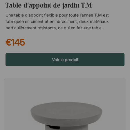
Table d'appoint de jardin T.M
Une table d’appoint flexible pour toute l’année T.M est
fabriquée en ciment et en fibrociment, deux matériaux
particulièrement résistants, ce qui en fait une table
extrêmement résistante aux intempéries. Placez-la à côté d’un
€145
salon de jardin comme surface d’appoint, ou dans un coin de
la terrasse pour décorer l’espace avec une lampe portable ou
un pot de fleurs. Facile à déplacer – toujours là où vous en
avez besoin La poignée intégrée permet de déplacer
Voir le produit
facilement la table. Emmenez-la au soleil, déplacez-la lorsque
vous recevez des invités ou placez-la là où vous en avez
besoin à l’instant. Des matériaux résistants pour un usage
quotidien Fabriquée à partir de matériaux durables, T.M
convient aussi bien à une utilisation intérieure qu’extérieure. Sa
base est équipée d’un patin en caoutchouc qui protège le sol
et assure une bonne stabilité sans laisser de traces. T.M est
une table d'appoint idéale pour le balcon ou la terrasse, grâce
à son matériau durable. Avec son look minimaliste et moderne,
elle s'intègre à n'importe quel environnement. Poignée
intégrée. Utilisez-le comme repose-pieds ou comme table