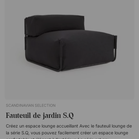
série pour créer un environnement extérieur harmonieux et
réfléchi. Adapté à la vie en extérieur Les matériaux sont
résistants aux UV et conçus pour mieux supporter les rayons
du soleil au fil du temps que d’autres meubles. Les coussins
inclus disposent de housses amovibles, ce qui les rend faciles
à nettoyer et à garder frais saison après saison.C.N est une
série de meubles de jardin, dont le design trapu vous invite
vraiment à vous asseoir ! Grâce à son magnifique dossier en
osier, le C.N a aussi bien sa place au milieu de la terrase que
contre un mur. Peut accueillir 3 personnes. Résistant aux UV.
Seul ou avec des meubles de la même série. Coussins
rembourrés déhoussables.
SCANDINAVIAN SELECTION
Fauteuil de jardin S.Q
Créez un espace lounge accueillant Avec le fauteuil lounge de
la série S.Q, vous pouvez facilement créer un espace lounge