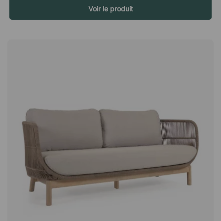
d’extérieur résistant qui supporte l’humidité et les pluies
Voir le produit
légères. Grâce à des valves anti-humidité intelligentes, le
matériau respire mieux et sèche plus rapidement, ce qui rend
la chaise longue particulièrement pratique pendant la saison
estivale. Structure stable pour un confort en toute sécurité La
chaise longue est construite avec un cadre robuste qui offre
une impression de stabilité et de durabilité. Sa structure solide
garantit un meuble à la fois sûr et confortable, qu’il soit utilisé
dans des jardins privés ou dans des environnements plus
publics. Revêtement amovible – facile à garder propre Pour
faciliter l’entretien, le revêtement est amovible et lavable. Cela
permet de garder le meuble propre et frais, même après de
longues heures au soleil et des moments de détente estivaux.
Combinez et créez votre propre salon lounge La chaise longue
S.Q est compatible avec les autres meubles de la série S.Q, ce
qui permet de créer facilement un ensemble lounge complet
adapté aux petits comme aux grands espaces. Associez-la à
un fauteuil lounge et à un repose-pieds pour un ensemble
harmonieux et un espace parfait pour la détente et les
moments conviviaux. Rangement pour une durée de vie