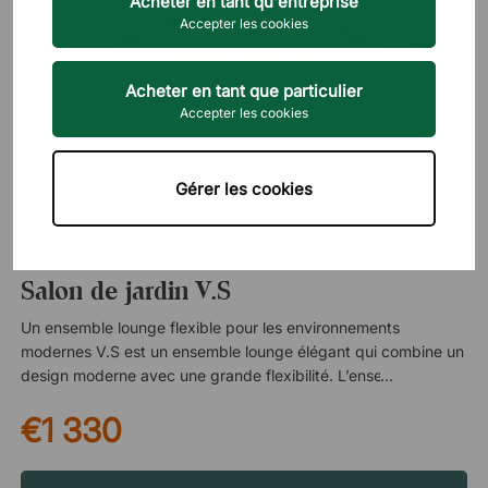
Acheter en tant qu'entreprise
Accepter les cookies
Acheter en tant que particulier
Accepter les cookies
Gérer les cookies
SCANDINAVIAN SELECTION
Salon de jardin V.S
Un ensemble lounge flexible pour les environnements
modernes V.S est un ensemble lounge élégant qui combine un
design moderne avec une grande flexibilité. L’ensemble se
compose de quatre fauteuils lounge confortables et de deux
€1 330
tables pouvant être placées et disposées selon les besoins.
Housse amovible pour un nettoyage plus simple Les coussins
sont recouverts d’une housse textile pratique qui peut être