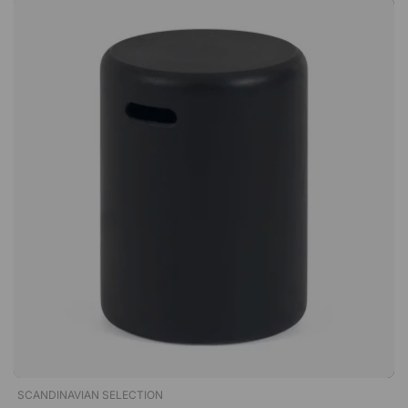
ensoleillés. Veuillez noter que le tissu peut s’éclaircir
légèrement après une longue exposition au soleil direct.
Ensemble flexible – aussi beau seul qu’en groupe C.N s’intègre
aussi bien comme pièce forte individuelle qu’en combinaison
avec d’autres éléments de la même collection. Créez un
ensemble lounge harmonieux ou laissez un fauteuil seul
devenir un détail élégant sur la terrasse. Coussins pratiques
avec housse amovible Les coussins moelleux sont dotés d’une
housse amovible, ce qui les rend faciles à nettoyer et à
rafraîchir si nécessaire. Cela garantit une plus longue durée de
vie et un entretien simplifié.C.N est une série de mobilier de
jardin, où le design trapu vous invite vraiment à vous asseoir !
Grâce à son magnifique dossier en osier, le C.N a aussi bien sa
place au milieu de la pièce que contre un mur. Résistant aux
UV. Beaucoup seul ou avec des meubles de la même série.
Coussins rembourrés déhoussables .
SCANDINAVIAN SELECTION