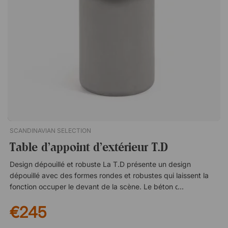
d'appoint ! S'utilise aussi bien à l'intérieur qu'à l'extérieur.
Avec un patin en caoutchouc en dessous pour protéger le sol.
SCANDINAVIAN SELECTION
Table d'appoint d'extérieur T.D
Design dépouillé et robuste La T.D présente un design
dépouillé avec des formes rondes et robustes qui laissent la
fonction occuper le devant de la scène. Le béton durable offre
à la fois un aspect stable et rend la table d'appoint
€245
particulièrement adaptée à un usage extérieur. Spécifications
Tableau de 6 cm. Pied cylindrique de Ø30 cm. Peut être