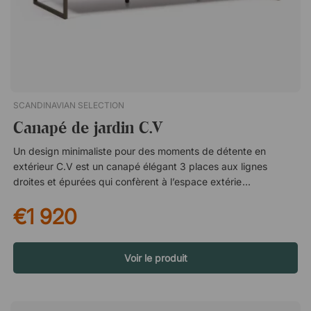
son piètement léger en bois, le salon est facile à déplacer en
cas de besoin. Pieds en bois massif. Dossiers en corde tissée à
la main. Coussins avec rembourrage amovible.
SCANDINAVIAN SELECTION
Canapé de jardin C.V
Un design minimaliste pour des moments de détente en
extérieur C.V est un canapé élégant 3 places aux lignes
droites et épurées qui confèrent à l’espace extérieur une
expression moderne et sobre. Les généreux coussins sont
€1 920
conçus pour offrir un grand confort et permettent de s’y
installer facilement et de profiter de longs moments au soleil –
ou d’une soirée paisible sur la terrasse. Un point de
rassemblement naturel sur la terrasse Avec le canapé C.V,
Voir le produit
vous créez un espace accueillant pour partager des moments
conviviaux, se détendre et profiter de pauses bien méritées.
Grâce à sa forme intemporelle, il convient aussi bien à une