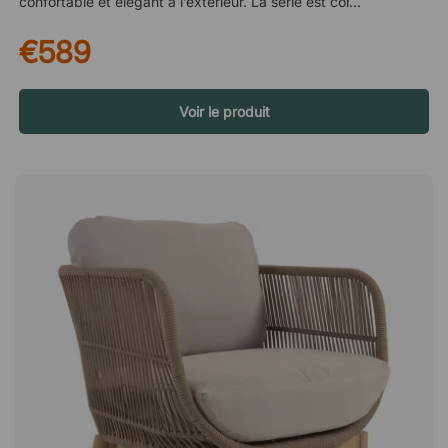
confortable et élégant à l’extérieur. La série est conçue pour
être librement combinée, ce qui permet de créer des
€589
ensembles de meubles adaptés aussi bien aux petites
terrasses qu’aux grandes terrasses et aux espaces extérieurs
ouverts. Pour un ensemble de détente complet et relaxant, le
fauteuil lounge peut être avantageusement combiné avec la
Voir le produit
chaise longue et le repose-pieds assortis. Un confort moderne
pour l’extérieur La série S.Q se compose de meubles
d’extérieur modernes et confortables qui conviennent aussi
bien à la terrasse qu’à un espace lounge ou à un patio. Le
fauteuil lounge possède un cadre solide qui offre un soutien
stable, tandis que le revêtement en tissu déperlant contribue à
la fois au confort et à la durabilité dans les environnements
extérieurs. Des matériaux pratiques pour un entretien facile Le
revêtement est fabriqué dans un tissu d’extérieur résistant
avec des valves anti-humidité qui aident à contrer l’humidité
et à améliorer la ventilation des coussins. Le revêtement
amovible peut également être lavé, ce qui facilite le maintien
du meuble propre au fil du temps. Le fauteuil lounge peut être
utilisé aussi bien à l’extérieur qu’à l’intérieur selon les besoins
et l’environnement. Prolongez la durée de vie du meuble Afin