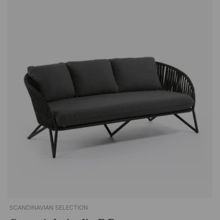
grande terrasse qu’à un petit balcon. Associez-le volontiers à
une table basse et à un fauteuil pour créer un ensemble
lounge complet et harmonieux. Pratique et résistant pour un
environnement extérieur Le canapé est adapté à un usage
extérieur et dispose d’une base stable en aluminium. Le tissu
est amovible, ce qui facilite l’entretien et permet de conserver
le canapé frais au fil du temps. Afin de prolonger sa durée de
vie, il est recommandé de couvrir le meuble avec une
protection imperméable pendant les mois froids et pluvieux.
Spécification Tissu amovible adapté à un usage extérieur.
Structure en aluminium. Il est recommandé de couvrir le
meuble avec une protection imperméable pendant les mois
froids et pluvieux.C.V est un canapé élégant aux formes
droites qui donne un aspect minimaliste à la terrasse. De
grands coussins confortables le rendent agréable pour
s'installer et rester assis longtemps. Canapé 3 places
confortable. Design minimaliste et élégant. Déhoussable. Pour
une utilisation en extérieur.
SCANDINAVIAN SELECTION