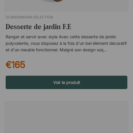
SCANDINAVIAN SELECTION
Desserte de jardin F.E
Ranger et servir avec style Avec cette desserte de jardin
polyvalente, vous disposez à la fois d'un bel élément décoratif
et d'un meuble fonctionnel. Malgré son design soigné, le F.E
vous donne beaucoup d'espace pour ranger tout ce que vous
€165
voulez, grâce aux deux étagères et au support astucieux qui
peut contenir jusqu'à trois bouteilles. Déplacez le chariot où
vous voulez Le F.E est équipé de deux grandes roues qui
ajoutent du caractère au design, tout en rendant le chariot
Voir le produit
facile à déplacer. Il suffit de soulever la poignée intégrée et de
conduire le chariot où vous voulez ! Puis, lorsque vous le
reposez, il reste bien en place - jusqu'à la prochaine fois que
vous le déplacez.F.E est une desserte de jardin soignée, dotée
de deux roues et d'une poignée intégrée, qui permet de la
déplacer facilement. Remplissez-la de boissons et de produits
savoureux, et laissez-la devenir la pièce maîtresse de votre