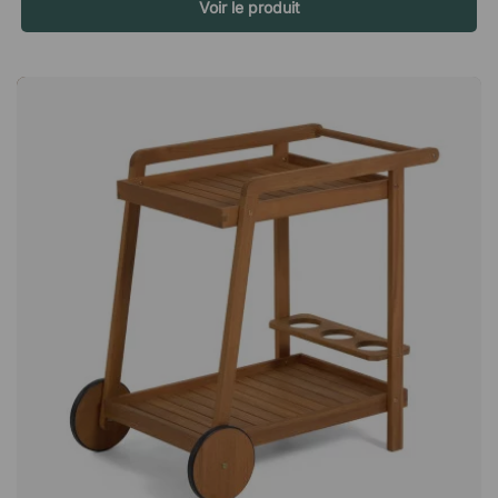
facilement retirée et lavée en machine. Cela permet de garder
Voir le produit
les meubles propres et frais plus longtemps, en particulier
dans les environnements où ils sont utilisés fréquemment. Un
design soigné avec dossier dissimulé L’ensemble lounge
présente un design moderne et minimaliste où le dossier est
discrètement intégré à la structure. Cela donne aux meubles
une apparence épurée et élégante qui s’intègre dans de
nombreux styles d’aménagement – des environnements de
bureau modernes aux espaces lounge plus décontractés. Le
résultat est un ensemble de meubles à la fois élégant et
accueillant. Stable même sur des sols irréguliers Pour garantir
une bonne stabilité, les fauteuils lounge sont équipés de pieds
réglables. Ceux-ci permettent de compenser facilement les
irrégularités du sol, contribuant ainsi à un meilleur confort et à
une plus grande stabilité des meubles. V.S est un ensemble
modulable composé de quatre chaises longues et de deux
tables qui peuvent être disposées à votre guise. Le
revêtement est amovible et lavable en machine pour un
nettoyage facile. Design moderne avec dossier caché.
Revêtement amovible - lavable en machine. Pieds réglables
pour les sols irréguliers.