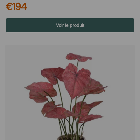
€194
minimisez l'entretien et obtenez une verdure qui reste belle
année après année, tout en permettant aux personnes
souffrant d'allergies de rester dans la pièce sans inquiétude.
Spécifications : Hauteur totale : 150 cm Hauteur du pot
Voir le produit
intérieur : 19 cm Diamètre du pot (haut) : 19 cm Diamètre du
pot (en bas) : 14 cmUn grand monstera artificiel qui fait
vraiment sensation dans la pièce et ajoute une belle touche de
verdure ! Vous évitez également l'entretien régulier d'une
vraie plante. Pas besoin de soins compliqués. Convient aux
personnes allergiques aux plantes. Alternative économique et
durable.