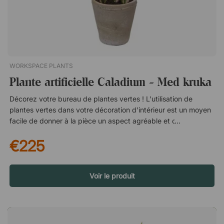
WORKSPACE PLANTS
Plante artificielle Caladium - Med kruka
Décorez votre bureau de plantes vertes ! L'utilisation de
plantes vertes dans votre décoration d'intérieur est un moyen
facile de donner à la pièce un aspect agréable et chaleureux.
Si vous optez pour des plantes artificielles, vous minimiserez
€225
l'entretien et obtiendrez une végétation qui restera belle
année après année, tout en permettant aux personnes
souffrant d'allergies de rester dans la pièce sans inquiétude.
Caractéristiques : Hauteur totale: 80 cm Pot: 20 cm Diamètre
Voir le produit
du pot (en haut): 21 cm Diamètre du pot (en bas): 14 cmUn
caladium artificiel et réaliste avec des feuilles dans les tons
rouges. La plante artificielle donne à la pièce un aspect vivant
tout en éliminant le besoin de se rappeler d'arroser, de tailler