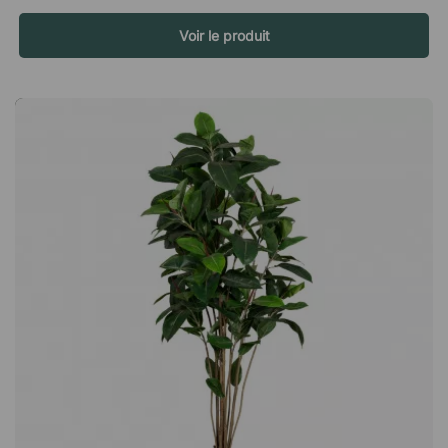
l’arbre ne nécessite ni arrosage, ni lumière, ni entretien
régulier, il constitue une alternative à la fois pratique et
Voir le produit
économique aux plantes naturelles. Parfait pour les espaces
publics L’arbre artificiel convient particulièrement bien aux
espaces publics où l’entretien de plantes naturelles peut être
difficile. Il s’intègre parfaitement dans des bureaux, des
réceptions, des environnements hôteliers ou des salles
d’attente où vous souhaitez apporter de la verdure et créer
une atmosphère accueillante. Un eucalyptus artificiel de
grande qualité qui donne à la plante un aspect très réaliste.
Convient aux espaces publics où il ajoute de la verdure sans
affecter les personnes allergiques. Requiers un entretien
minimal. Excellent pour les personnes allergiques. Alternative
économiquement durable aux vraies plantes. Le pot n'est pas
inclus.