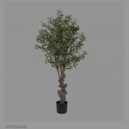
ou sur la table à manger – un détail qui rehausse facilement
l’ambiance de la pièce. Un brin d'eucalyptus artificiel qui
ajoute une verdure agréable à la pièce sans que vous ayez à
penser à changer l'eau. Une option durable et économique qui
reste aussi belle année après année ! Pas besoin d'un
entretien particulier. Bon pour les allergies. Option économique
et durable. Très beau seul ou en groupe !
GÖTESSONS