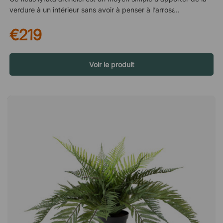
verdure à un intérieur sans avoir à penser à l’arrosage ou à
l’entretien. La plante convient aussi bien aux bureaux, aux
€219
espaces d’accueil et aux salles de réunion qu’à d’autres
environnements publics où l’on souhaite créer une atmosphère
plus chaleureuse et vivante. Un design naturel avec des
détails soignés Le ficus lyrata est conçu avec une grande
Voir le produit
attention aux détails afin de rappeler une véritable plante. Les
grandes feuilles caractéristiques présentent une forme et une
texture réalistes qui apportent une touche naturelle à la pièce.
Sa construction stable permet à la plante de rester bien en
place dans son pot et de conserver sa forme au fil du
temps.La plante artificielle Ficus lyrata a l'air très authentique
et ne nécessite aucun entretien difficile. Une belle plante
artificielle qui est aussi à l'aise seule qu'en groupe et qui
n'affecte pas les personnes allergiques aux plantes. Excellent
contre les allergies. Peut être utilisé pour faire écran à
certaines parties d'une pièce.