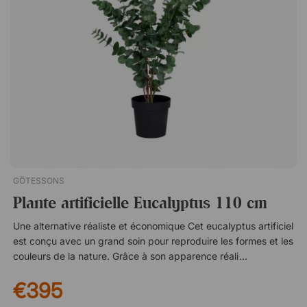
très réel grâce à sa haute qualité de finition. Particulièrement
adapté aux personnes allergiques, il constitue un excellent
choix pour les environnements publics tels que les bureaux,
les hôtels et les restaurants. Facile à entretenir. Une alternative
économiquement durable. Bon contre les allergies. Á noter ! Le
pot n'est pas inclus.
GÖTESSONS
Plante artificielle Eucalyptus 110 cm
Une alternative réaliste et économique Cet eucalyptus artificiel
est conçu avec un grand soin pour reproduire les formes et les
couleurs de la nature. Grâce à son apparence réaliste, il
apporte une sensation de fraîcheur et de confort à la pièce –
€395
sans nécessiter aucun entretien. Une solution simple pour
créer un environnement plus vivant et agréable. Comme