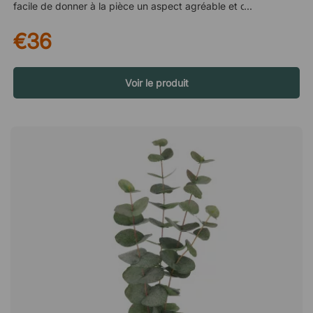
facile de donner à la pièce un aspect agréable et chaleureux.
Si vous optez également pour des plantes artificielles, vous
€36
minimisez l'entretien et obtenez une verdure qui reste belle
année après année, tout en permettant aux personnes
souffrant d'allergies de rester dans la pièce sans inquiétude.
Spécifications : Hauteur totale : 90 cm Hauteur du pot
Voir le produit
intérieur : 12 cm Diamètre du pot (haut) : 15 cm Diamètre du
pot (en bas) : 9 cmUne herbe artificielle à l'aspect naturel qui
apporte une touche vivante à la pièce, sans que vous ayez à
penser à l'arroser. Une alternative économique aux vraies
plantes, grâce à sa longue durée de vie ! Alternative durable
et économique. Pas besoin d'un entretien compliqué. Convient
aux personnes souffrant d'allergies. Très beau seul ou en
groupe.