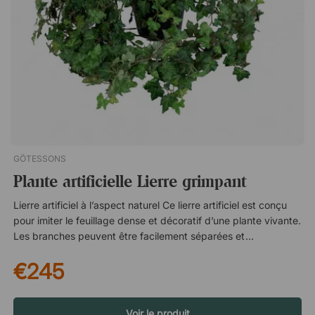
GÖTESSONS
Plante artificielle Lierre grimpant
Lierre artificiel à l’aspect naturel Ce lierre artificiel est conçu
pour imiter le feuillage dense et décoratif d’une plante vivante.
Les branches peuvent être facilement séparées et façonnées,
ce qui permet d’adapter la plante à l’endroit où elle est placée.
€245
Sa structure flexible offre une apparence plus naturelle et plus
fournie, qu’elle soit placée dans un pot, sur une étagère ou
intégrée dans une composition végétale plus importante. Crée
un environnement vert et vivant Le lierre est connu pour sa
Voir le produit