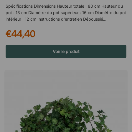
Spécifications Dimensions Hauteur totale : 80 cm Hauteur du
pot : 13 cm Diamètre du pot supérieur : 16 cm Diamètre du pot
inférieur : 12 cm Instructions d'entretien Dépoussiérer à l'aide
d'un plumeau. Ne pas placer l'appareil à proximité de sources
€44,40
de chaleur telles que des radiateurs. Éviter de le placer à la
lumière directe du soleil. Autre Le pot extérieur n'est pas
inclus.Yucca est une plante artificiel qui ajoute de la verdure à
votre pièce sans que vous ayez à vous rappeler d'arroser ou
Voir le produit
de changer le terreau. Un ajout parfait à n'importe quelle
pièce - à l'intérieur ou à l'extérieur ! Ne nécessite aucun
entretien. Bon pour les allergies. Option durable et
économique. Peut être placé à l'intérieur comme à l'extérieur.
Vendu par lot de deux. Le prix indiqué est à l’unité.