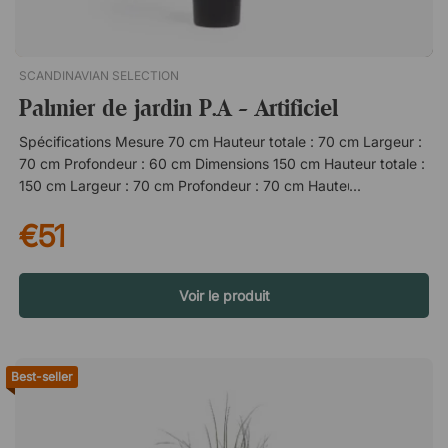
SCANDINAVIAN SELECTION
Palmier de jardin P.A - Artificiel
Spécifications Mesure 70 cm Hauteur totale : 70 cm Largeur :
70 cm Profondeur : 60 cm Dimensions 150 cm Hauteur totale :
150 cm Largeur : 70 cm Profondeur : 70 cm Hauteur du pot :
17 cm Diamètre du pot au sommet : 21 cm Diamètre du pot en
€51
bas : 13 cm Consignes d'entretien Dépoussiérer avec un balai
à poussière si nécessaire. Ne pas placer à proximité directe
de sources de chaleur telles que des radiateurs. Évitez de le
placer en plein soleil. Divers 70 centimètres : pot extérieur noir
Voir le produit
inclus. 150 centimètres : pot extérieur non inclus.P.A est un
palmier artificiel qui ajoute une jolie touche verte sans que
vous ayez à vous souvenir de l'arroser. Il fera un ajout parfait à
Best-seller
n'importe quelle pièce - à l'intérieur comme à l'extérieur ! Ne
nécessite aucun entretien. Anti allergies. Alternative durable et
économique. Peut être placé à l'intérieur comme à l'extérieur.