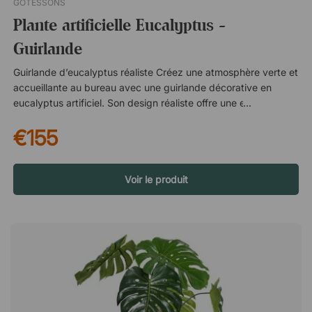
GÖTESSONS
Plante artificielle Eucalyptus -
Guirlande
Guirlande d’eucalyptus réaliste Créez une atmosphère verte et
accueillante au bureau avec une guirlande décorative en
eucalyptus artificiel. Son design réaliste offre une expression
naturelle et vivante qui contribue à une ambiance plus
€155
agréable – sans nécessiter d’entretien. De la verdure toute
l’année Contrairement aux plantes naturelles, cette guirlande
conserve son aspect frais toute l’année. Vous n’avez pas à
vous soucier de l’arrosage, de la lumière ou des feuilles
Voir le produit
fanées, tout en ajoutant une touche de verdure qui reste belle
au fil du temps. À associer avec Off the Grid La guirlande est
spécialement conçue pour être utilisée avec Off the Grid, et ils
se complètent parfaitement pour créer un ensemble
harmonieux. Avec une guirlande d'eucalyptus artificiels
d'aspect naturel, il est facile d'ajouter de la verdure à votre
bureau sans risque d'allergies ou de plantes fanées. Enroulez-
le autour d'un pilier, d'une tringle à rideaux ou d'une grille. Ne