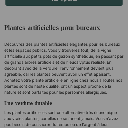
croissance abondante et ses feuilles caractéristiques. La
version artificielle apporte la même touche de verdure et
contribue à créer une atmosphère plus accueillante dans la
pièce. Elle convient aussi bien à la maison que dans des
Plantes artificielles pour bureaux
bureaux, des entrées ou d’autres espaces où l’on souhaite une
décoration plus douce et vivante. Une alternative pratique et
économique Comme la plante est artificielle, elle n’a pas
Découvrez des plantes artificielles élégantes pour les bureaux
besoin d’être arrosée, taillée ou placée dans des conditions de
et les espaces publics. Vous y trouverez tout, de la
vigne
lumière particulières. Cela la rend particulièrement adaptée
artificielle
aux petits pots de
gazon synthétique
, en passant par
de grands
aux espaces publics où les plantes doivent être à la fois
arbres artificiels
et de l'
eucalyptus réaliste
. En
décorant avec de la verdure, l'environnement devient plus
durables et faciles à entretenir. Elle constitue également une
agréable, car les plantes peuvent avoir un effet apaisant.
alternative économique aux plantes naturelles, car elle
Achetez votre plante artificielle en ligne chez nous ! Toutes nos
conserve son apparence longtemps sans entretien
plantes sont de haute qualité, ont un aspect proche de la
régulier. Lierre artificiel plus vrai que nature avec des
nature et sont parfaites pour les personnes allergiques.
branches séparables pour un résultat encore plus réaliste.
Ajoute une touche vibrante et nécessite un minimum
Une verdure durable
d'entretien. Convient aux espaces publics. Pas d'entretien
Les plantes artificielles sont une alternative très économique
compliqué. Alternative durable et économique.
aux vraies plantes, car elles ne se fanent jamais. Vous n'avez
pas besoin de consacrer du temps ou de l'argent à leur