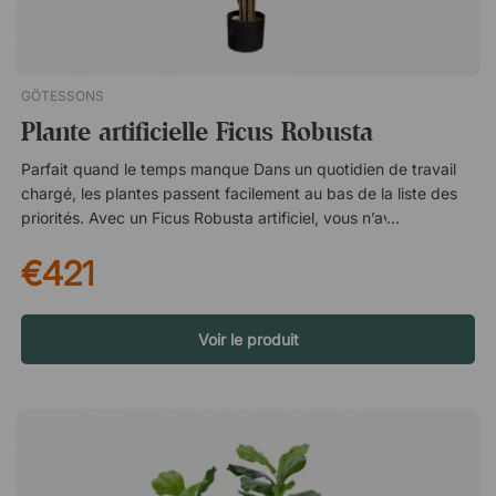
GÖTESSONS
Plante artificielle Ficus Robusta
Parfait quand le temps manque Dans un quotidien de travail
chargé, les plantes passent facilement au bas de la liste des
priorités. Avec un Ficus Robusta artificiel, vous n’avez plus à
vous soucier de l’entretien. Il reste frais semaine après
€421
semaine, qu’il soit placé dans une salle de réunion, une salle
d’attente ou un bureau à domicile. Un aspect naturel qui dure
dans le temps Cette plante artificielle est conçue avec une
grande attention aux détails – de la texture des feuilles aux
Voir le produit
nuances de couleur – ce qui lui donne un aspect réaliste,
même de près. Vous profitez d’une ambiance végétale
authentique, sans être affecté par les saisons ou le climat
intérieur. Un choix malin pour le budget et l’environnement
Puisque la plante n’a pas besoin d’être remplacée, entretenue
ou arrosée, elle constitue une solution durable et économique.