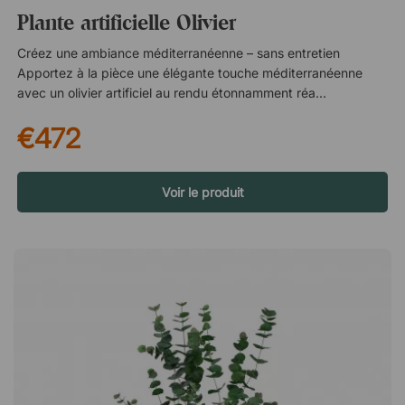
Plante artificielle Olivier
Créez une ambiance méditerranéenne – sans entretien
Apportez à la pièce une élégante touche méditerranéenne
avec un olivier artificiel au rendu étonnamment réaliste. Avec
ses feuilles vert argenté et son apparence naturelle, il apporte
€472
vie et caractère aux bureaux, réceptions et autres espaces
publics – toute l’année. Toujours vert, toujours accueillant
L’arbre artificiel conserve son aspect frais saison après saison,
sans arrosage, taille ni conditions lumineuses particulières.
Voir le produit
C’est une solution idéale pour les lieux où les plantes naturelles
sont difficiles à entretenir, tout en souhaitant créer une
atmosphère chaleureuse et conviviale. Un choix économique
et pratique Grâce à un entretien minimal et à une longue durée
de vie, il s’agit d’une alternative économiquement durable sur
le long terme. Vous évitez les coûts d’entretien continus tout
en bénéficiant d’un élément décoratif végétal qui reste beau
année après année. Veuillez noter que le cache-pot n’est pas
inclus, ce qui vous permet de choisir un pot adapté à votre
environnement et à votre style. Un olivier artificiel qui semble