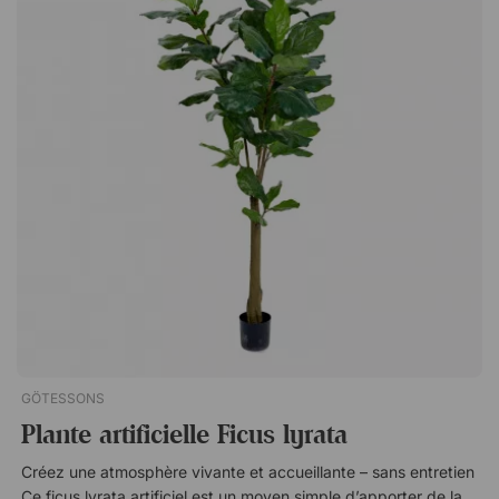
Elle convient particulièrement aux espaces très fréquentés,
aux environnements où les plantes sont difficiles à entretenir
ou lorsque vous souhaitez simplement une solution élégante
qui fonctionne en toutes circonstances. La célèbre plante
Ficus Robusta est ici proposée dans une version artificielle de
haute qualité. La plante artificielle ne nécessite qu'un minimum
d'entretien - parfaite pour les bureaux et les espaces publics.
Facile à entretenir. Option économique et durable. Convient
aux personnes allergiques aux plantes. Le pot extérieur n'est
pas inclus.
GÖTESSONS
Plante artificielle Ficus lyrata
Créez une atmosphère vivante et accueillante – sans entretien
Ce ficus lyrata artificiel est un moyen simple d’apporter de la