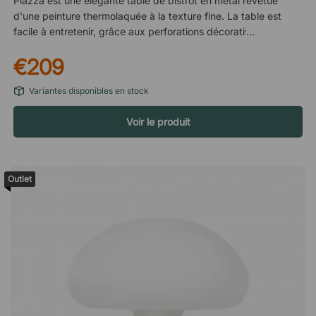
Piazza est une élégante table de bistrot en métal revêtue
d'une peinture thermolaquée à la texture fine. La table est
facile à entretenir, grâce aux perforations décoratives qui
permettent à l'eau et à la saleté de s'écouler facilement. Elle
€209
est facile à nettoyer. L'eau et la saleté s'écoulent facilement.
Peinture thermolaquée finement texturée.
Variantes disponibles en stock
Voir le produit
Outlet