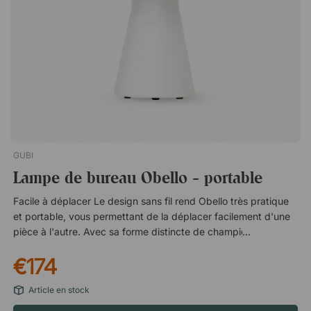
GUBI
Lampe de bureau Obello - portable
Facile à déplacer Le design sans fil rend Obello très pratique
et portable, vous permettant de la déplacer facilement d'une
pièce à l'autre. Avec sa forme distincte de champignon et son
poids léger de seulement 1 kg, la lampe est également facile à
€174
saisir et à transporter. Peut être utilisée à l'extérieur Obello
résiste aux légères intempéries, au sable et à la saleté, ce qui
Article en stock
permet de l'emporter à l'extérieur. Laissez Obello illuminer les
nuits d'été ou utilisez-la comme éclairage pour un dîner sur la