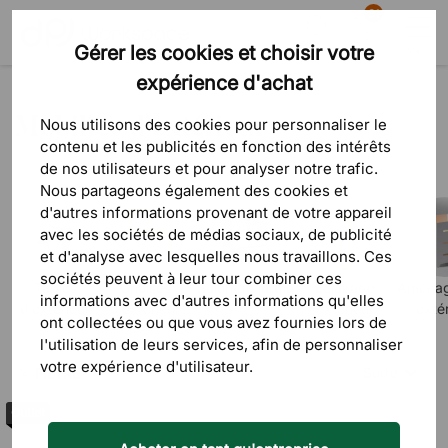
81
Gérer les cookies et choisir votre
Recherche
Panier
Menu
expérience d'achat
Produits
Mobilier d'extérieur
Mobilier d'extérieur
Nous utilisons des cookies pour personnaliser le
contenu et les publicités en fonction des intérêts
de nos utilisateurs et pour analyser notre trafic.
Nous partageons également des cookies et
d'autres informations provenant de votre appareil
avec les sociétés de médias sociaux, de publicité
et d'analyse avec lesquelles nous travaillons. Ces
sociétés peuvent à leur tour combiner ces
Tables
Chaises
Salon de jardin
Éclairage
Aména
informations avec d'autres informations qu'elles
d’extérieur
d’extérieur
extérieur
exté
ont collectées ou que vous avez fournies lors de
l'utilisation de leurs services, afin de personnaliser
votre expérience d'utilisateur.
Sorte
FILTRE
Outlet
Prix le p