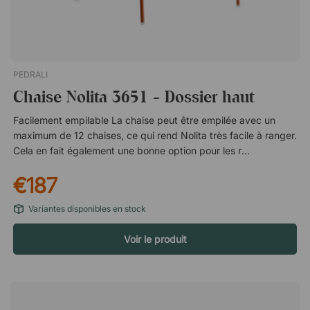
PEDRALI
Chaise Nolita 3651 - Dossier haut
Facilement empilable La chaise peut être empilée avec un
maximum de 12 chaises, ce qui rend Nolita très facile à ranger.
Cela en fait également une bonne option pour les restaurants
et les entreprises en plein air qui ne sont pas utilisés tout au
€187
long de l'année ou dont les besoins en sièges peuvent varier.
Acier galvanisé solide La série Nolita est fabriquée en acier
Variantes disponibles en stock
galvanisé recouvert d'une peinture polyester. Cela confère au
mobilier une solide protection contre la corrosion et une
Voir le produit
résistance à la pluie et aux débris. Couleurs du métal White
(BI200E) Yellow (GI100E) Pink (RA100E) Terracotta (TEE) Red
(RO200E) Green (VE600E) Green (VE100E) Blue (BL500E)
Blue (BL300E) Light blue (AZ100E) Antracite grey (GAE)
Orange (AR500E)Nolita est une belle chaise en acier galvanisé