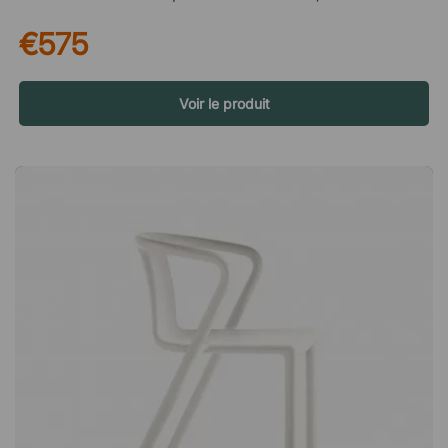
de pause ou à un poste de travail debout. Sa hauteur invite à
€575
des échanges rapides, à un café sur le pouce ou à des
moments plus détendus à plusieurs. Un design intelligent pour
le quotidien Le plateau perforé n’est pas seulement un détail
esthétique – il permet aussi à l’eau de pluie et à la saleté de
Voir le produit
s’écouler au lieu de rester sur la surface. Vous avez moins
besoin de l’essuyer et pouvez l’utiliser immédiatement, même
après une averse. Facile à garder propre Les matériaux et la
conception rendent la table facile à nettoyer, ce qui est idéal
dans les environnements très fréquentés. Elle reste soignée
avec un minimum d’effort, même en usage quotidien. Adaptée
à l’intérieur comme à l’extérieur Piazza est conçue pour
l’extérieur, mais fonctionne tout aussi bien en intérieur. Cela en
fait un choix flexible lorsque vous souhaitez réaménager ou
utiliser le même type de table dans différents espaces sans
contrainte. Piazza est une table de bar élégante qui peut être
utilisée aussi bien à l'intérieur qu'à l'extérieur. Le plateau de la
table présente une perforation décorative et pratique, qui
permet à l'eau et à la saleté de s'écouler facilement. Facile à
nettoyer. Adaptée à l'utilisation en extérieur.