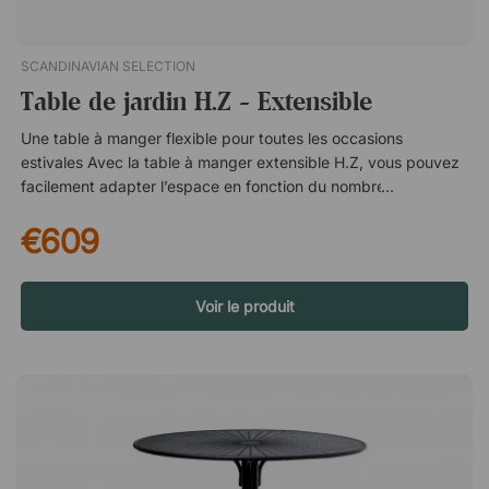
pour les sols irréguliers.
SCANDINAVIAN SELECTION
Table de jardin H.Z - Extensible
Une table à manger flexible pour toutes les occasions
estivales Avec la table à manger extensible H.Z, vous pouvez
facilement adapter l’espace en fonction du nombre d’invités.
Les formes douces de la table et la teinte chaude et dorée du
€609
bois créent une atmosphère accueillante et chaleureuse sur la
terrasse – parfaite pour de longs dîners ou des pauses café
spontanées. Un design réfléchi et des matériaux durables La
table est fabriquée en bois massif issu de forêts gérées
Voir le produit
durablement, ce qui offre une construction stable et une
sensation naturelle du matériau. La surface huilée avec effet
teck met en valeur la structure du bois tout en apportant une
couche protectrice qui rend la table bien adaptée aux
environnements extérieurs. De la place pour les petits comme
pour les grands groupes H.Z offre confortablement de la place
pour 6 personnes dans sa position de base, mais peut être