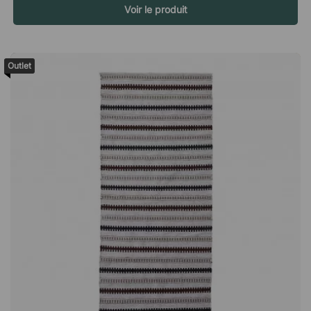
Voir le produit
plage, mais veillez toujours à la rentrer à l'intérieur pour le
rangement et la recharge. Dimmable La lampe est équipée de
deux LED intégrées : une LED orientée vers le haut qui éclaire
le chapeau de la lampe, et une LED orientée vers le bas qui
Outlet
éclaire la base. La source lumineuse orientée vers le bas est
dimmable, vous permettant d'ajuster la lumière de la lampe,
allant de l'intensité d'une bougie individuelle à une pleine
luminosité. Spécifications du variateur : Off Luminosité 10 %
(10 lumens) Luminosité 40 % (50 lumens) Luminosité 100 %
(130 lumens) Autonomie avec batterie pleine : Luminosité 10
% = 40 h Luminosité 40 % = 12 h Luminosité 100 % = 5 h
Veuillez noter que la lampe est fournie avec un chargeur USB
sans adaptateur.Obello est une lampe de bureau portable en
verre soufflé à la bouche, adaptée pour une utilisation en
extérieur et rechargeable via USB. Équipée d'une LED
intégrée dimmable, Obello est idéale pour créer une ambiance
chaleureuse sur un balcon ou dans un jardin. Jusqu'à 40
heures d'éclairage Temps de charge court de 4,5 heures
Résistante aux légères intempéries Verre dépoli pour une
distribution uniforme de la lumière 1 LED orientée vers le haut