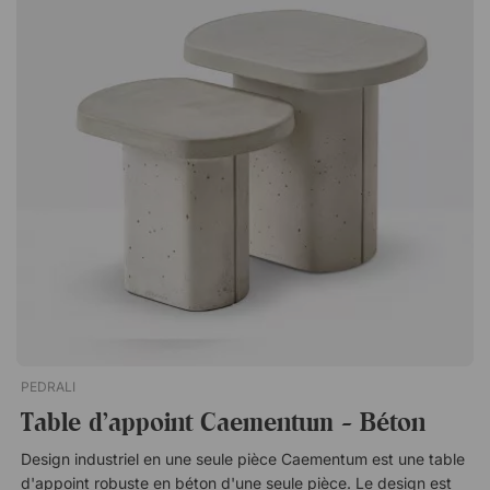
enroulez-le et laissez-le sécher debout. Le tapis ne peut pas
être lavé.Terra est un tapis fin en polyester recyclé qui peut
résister à un usage extérieur. Un tapis doux avec un motif
élégant et des couleurs douces qui ajoute une sensation de
luxe à votre balcon ou à votre terrasse. Bien fait à la main.
Doux et confortable pour vos pieds. Environnemental fabriqué
à partir de bouteilles en plastique recyclées. Couleurs
inaltérables et résistant aux UV.
PEDRALI
Table d'appoint Caementum - Béton
Design industriel en une seule pièce Caementum est une table
d'appoint robuste en béton d'une seule pièce. Le design est