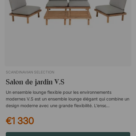
harmonieuse.Neu est une table de bistro robuste mais
visuellement élégante qui peut être utilisée aussi bien à
l'intérieur qu'à l'extérieur. Grâce à son design polyvalent, la
table trouve sa place aussi bien dans la salle à manger que sur
la terrasse extérieure. Traitée pour résister à l'usage extérieur.
Plateau carré ou rond. Design élégant pour tous les
environnements.
SCANDINAVIAN SELECTION
Salon de jardin V.S
Un ensemble lounge flexible pour les environnements
modernes V.S est un ensemble lounge élégant qui combine un
design moderne avec une grande flexibilité. L’ensemble se
compose de quatre fauteuils lounge confortables et de deux
€1 330
tables pouvant être placées et disposées selon les besoins.
Housse amovible pour un nettoyage plus simple Les coussins
sont recouverts d’une housse textile pratique qui peut être