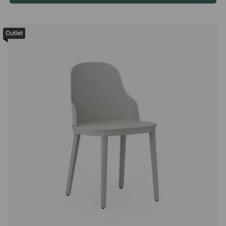
bouteilles en plastique recyclées Ciero est fait à la main et
fabriqué en polyester à partir de bouteilles en plastique
recyclées. Cela fait de Ciero un tapis écologique adapté à
Outlet
toute maison ou bureau soucieux de l'environnement.
remarque ! Il faut laisser sécher le tapis régulièrement pour
éviter le développement de moisissures. Accrochez-le ou
enroulez-le et laissez-le sécher debout. Le tapis ne peut pas
être lavé.Ciero est un tapis fin en polyester recyclé qui peut
résister à un usage extérieur. Un tapis doux avec un motif
élégant et des couleurs douces qui ajoute une sensation de
luxe à votre balcon ou à votre terrasse. Bien fait à la main.
Doux et confortable pour vos pieds. Environnemental fabriqué
à partir de bouteilles en plastique recyclées. Couleurs
inaltérables et résistant aux UV.