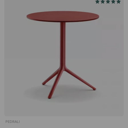
10 chaises, ce qui facilite sa manipulation, son déplacement et
son rangement lorsqu’elle n’est pas utilisée. La fonction
empilable est particulièrement appréciée dans les
environnements flexibles où le mobilier doit être rapidement
adapté au nombre de convives ou aux activités. Une solution
d’assise pratique et durable qui associe fonctionnalité, qualité
et design moderne. Volt 675 est une chaise élégante en
polypropylène durable, qui peut être utilisée à l'intérieur
comme à l'extérieur. Comme la chaise peut être empilée
jusqu'à 10 chaises, elle est facile à ranger et à stocker.
Empilable jusqu'à 10 chaises. Polypropylène durable et facile à
nettoyer. Pour l'intérieur et l'extérieur. Vendu par lot de 4 (prix
indiqué par pièce).
PEDRALI