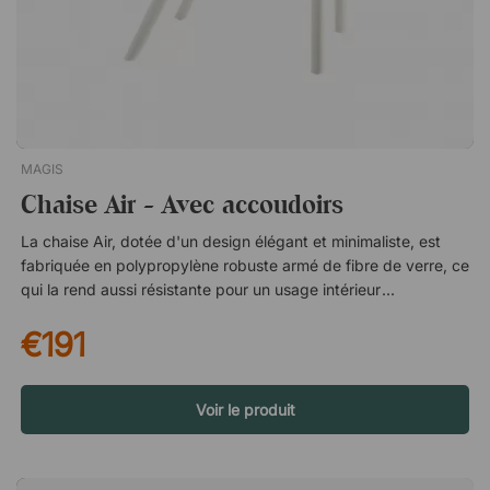
MAGIS
Chaise Air - Avec accoudoirs
La chaise Air, dotée d'un design élégant et minimaliste, est
fabriquée en polypropylène robuste armé de fibre de verre, ce
qui la rend aussi résistante pour un usage intérieur
qu'extérieur, sur le balcon, la terrase ou dans le jardin. Vendue
€191
en lot de 4 (prix indiqué à l'unité). Empilable jusqu'à dix
chaises Facile à entretenir et à essuyer
Voir le produit