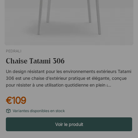
PEDRALI
Chaise Tatami 306
Un design résistant pour les environnements extérieurs Tatami
306 est une chaise d’extérieur pratique et élégante, conçue
pour résister à une utilisation quotidienne en plein air. La
chaise est fabriquée en polypropylène robuste – un matériau à
€109
la fois résistant aux intempéries et facile à entretenir. Cela en
fait un excellent choix pour tout, des terrasses et balcons aux
Variantes disponibles en stock
cafés et autres environnements publics. Le matériau est
résistant aux UV, ce qui aide la chaise à conserver à la fois sa
Voir le produit
couleur et sa qualité malgré une exposition prolongée au soleil.
Le plastique antistatique contribue également à réduire