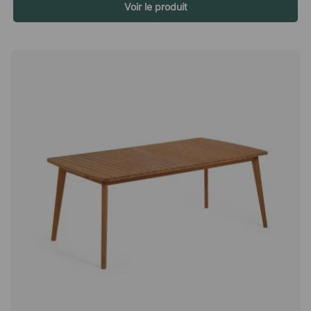
facilement retirée et lavée en machine. Cela permet de garder
Voir le produit
les meubles propres et frais plus longtemps, en particulier
dans les environnements où ils sont utilisés fréquemment. Un
design soigné avec dossier dissimulé L’ensemble lounge
présente un design moderne et minimaliste où le dossier est
discrètement intégré à la structure. Cela donne aux meubles
une apparence épurée et élégante qui s’intègre dans de
nombreux styles d’aménagement – des environnements de
bureau modernes aux espaces lounge plus décontractés. Le
résultat est un ensemble de meubles à la fois élégant et
accueillant. Stable même sur des sols irréguliers Pour garantir
une bonne stabilité, les fauteuils lounge sont équipés de pieds
réglables. Ceux-ci permettent de compenser facilement les
irrégularités du sol, contribuant ainsi à un meilleur confort et à
une plus grande stabilité des meubles. V.S est un ensemble
modulable composé de quatre chaises longues et de deux
tables qui peuvent être disposées à votre guise. Le
revêtement est amovible et lavable en machine pour un
nettoyage facile. Design moderne avec dossier caché.
Revêtement amovible - lavable en machine. Pieds réglables