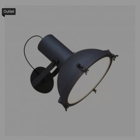
l’accumulation de poussière et de saleté, ce qui rend la chaise
facile à garder propre et fraîche au fil du temps. Assise
Outlet
tressée avec caractère L’assise présente une structure tressée
décorative qui confère à la chaise une expression élégante et
vivante. Le design réfléchi combine esthétique et
fonctionnalité et contribue à une expérience d’assise
confortable tout en donnant à la chaise une expression
visuelle distinctive. Rangement pratique et peu encombrant
Tatami 306 est empilable jusqu’à six chaises, ce qui la rend
facile à ranger lorsqu’elle n’est pas utilisée. La fonction
d’empilage intelligente est particulièrement pratique dans les
environnements où la flexibilité et un rangement efficace sont
importants. Pratique pour la maison et les environnements
publics La chaise est adaptée à une utilisation en extérieur et
convient aussi bien aux jardins privés qu’aux restaurants,
cafés ou terrasses extérieures. Tatami 306 est vendu en lot de
quatre chaises, le prix est indiqué par pièce. Tatami 306 est
un chaise élégant fabriqué en plastique durable renforcé de
fibre de verre. La chaise a une assise aérée avec un dossier
nervuré et une assise tressée qui lui donne un look moderne.
Notez que la chaise est livrée par lot de 4 et que le prix ci-