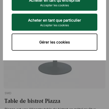
Acheter en tant qu'entreprise
Le prix l
Accepter les cookies
Le plus 
Acheter en tant que particulier
Accepter les cookies
Gérer les cookies
SMD
Table de bistrot Piazza