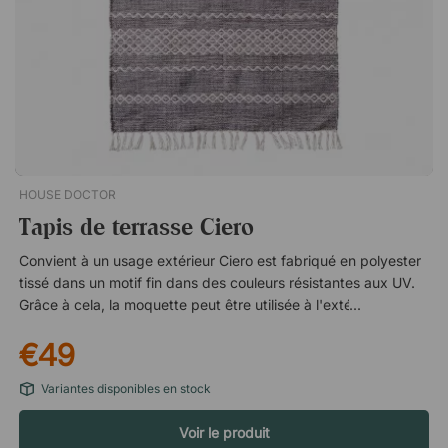
HOUSE DOCTOR
Tapis de terrasse Ciero
Convient à un usage extérieur Ciero est fabriqué en polyester
tissé dans un motif fin dans des couleurs résistantes aux UV.
Grâce à cela, la moquette peut être utilisée à l'extérieur pour
donner à votre terrasse ou à votre balcon une sensation plus
€49
chaleureuse. Surprenante douceur Malgré sa conception fine
sans poils, Ciero est un tapis doux sur lequel il est confortable
Variantes disponibles en stock
de marcher sans chaussures. Cela rend le tapis également
agréable à utiliser à l'intérieur, par exemple dans le salon, le
Voir le produit
couloir ou la cuisine. Environnemental, fabriqué à partir de