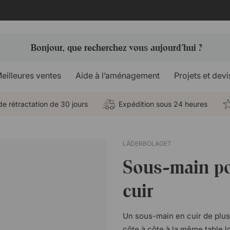
eilleures ventes
Aide à l’aménagement
Projets et devi
de rétractation de 30 jours
Expédition sous 24 heures
LÄDERBOLAGET
Sous-main po
cuir
Un sous-main en cuir de plus 
côte à côte à la même table l