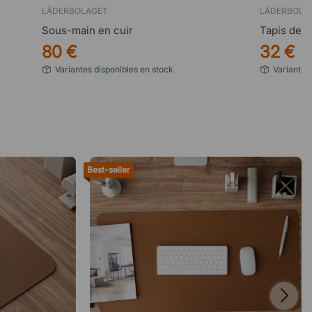
LÄDERBOLAGET
LÄDERBOLA
Sous-main en cuir
Tapis de s
80 €
32 €
Variantes disponibles en stock
Variantes
Best-seller