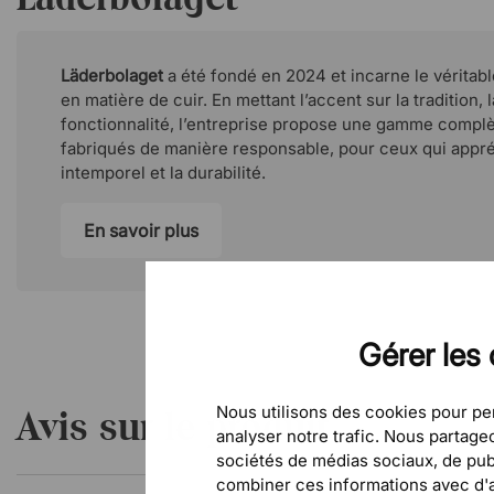
Läderbolaget
a été fondé en 2024 et incarne le véritabl
en matière de cuir. En mettant l’accent sur la tradition, l
fonctionnalité, l’entreprise propose une gamme complè
fabriqués de manière responsable, pour ceux qui appré
intemporel et la durabilité.
En savoir plus
Gérer les 
Nous utilisons des cookies pour per
Avis sur le produit
analyser notre trafic. Nous partag
sociétés de médias sociaux, de publ
combiner ces informations avec d'au