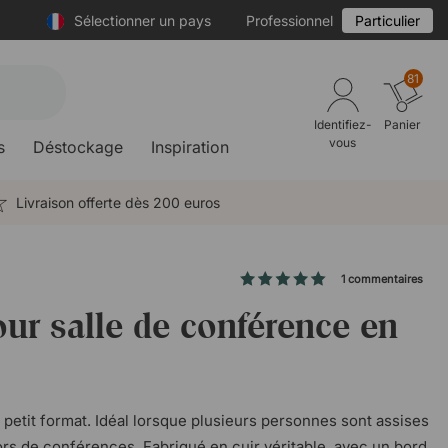
Sélectionner un pays
Professionnel
Particulier
81
Identifiez-
Panier
vous
s
Déstockage
Inspiration
Livraison offerte dès 200 euros
1 commentaires
ur salle de conférence en
petit format. Idéal lorsque plusieurs personnes sont assises
ors de conférences. Fabriqué en cuir véritable, avec un bord