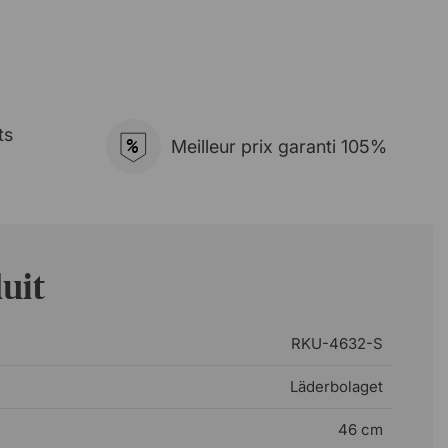
ts
%
Meilleur prix garanti 105%
uit
RKU-4632-S
Läderbolaget
46 cm