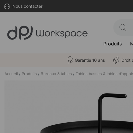
Nous contacter
Produits
M
Garantie 10 ans
Droit 
Accueil
Produits
Bureaux & tables
Tables basses & tables d’appoi