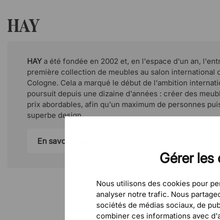
HAY
HAY
a été fondée en 2002 et, en l'espace d'un an, l'ent
première collection de meubles au salon internationa
Cologne. Cela a marqué le début de l'ambition internat
poursuit depuis une dizaine d'années : créer des meubl
prix abordables, afin qu'un maximum de personnes puis
superbe design.
En savoir plus
Gérer les 
Nous utilisons des cookies pour per
analyser notre trafic. Nous partag
sociétés de médias sociaux, de publ
combiner ces informations avec d'au