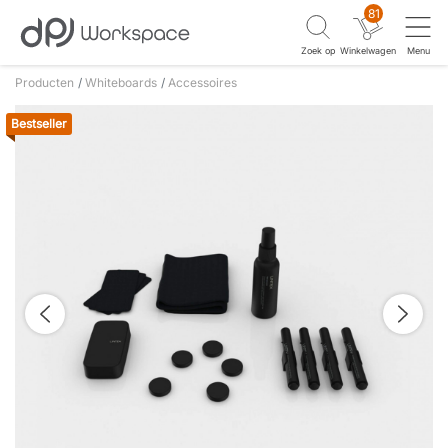
81
Zoek op
Winkelwagen
Menu
Producten
Whiteboards
Accessoires
Bestseller