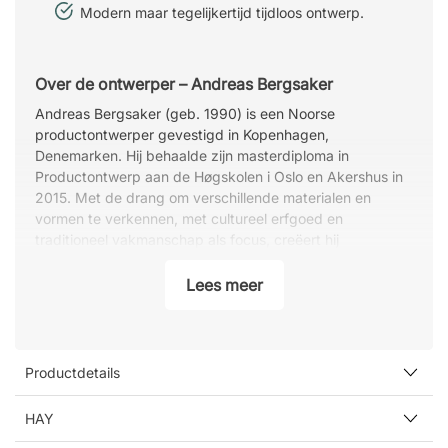
Modern maar tegelijkertijd tijdloos ontwerp.
Over de ontwerper – Andreas Bergsaker
Andreas Bergsaker (geb. 1990) is een Noorse
productontwerper gevestigd in Kopenhagen,
Denemarken. Hij behaalde zijn masterdiploma in
Productontwerp aan de Høgskolen i Oslo en Akershus in
2015. Met de drang om verschillende materialen en
vormen te verkennen, met cultureel erfgoed en
traditioneel vakmanschap als focus, creëert hij
alledaagse objecten die zijn ontworpen voor
duurzaamheid en toekomstige generaties. Zijn werk is
Lees meer
tentoongesteld in Londen, Milaan, New York, Oslo en
Stockholm.
Productdetails
HAY