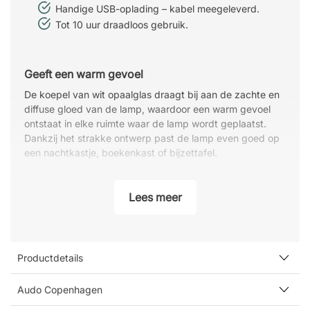
Handige USB-oplading – kabel meegeleverd.
Tot 10 uur draadloos gebruik.
Geeft een warm gevoel
De koepel van wit opaalglas draagt bij aan de zachte en
diffuse gloed van de lamp, waardoor een warm gevoel
ontstaat in elke ruimte waar de lamp wordt geplaatst.
Dankzij het strakke ontwerp past de lamp even goed op
een nachtkastje, boekenkast of bijzettafel.
Geïntegreerde dimmer
Lees meer
De JWDA heeft een voet van gelakt staal en is voorzien
van een geïntegreerde dimschakelaar waarmee u het
licht traploos kunt dimmen tot het door u gewenste
niveau. Hierdoor wordt de lamp een stijlvol en functioneel
detail in elke kamer.
Productdetails
Audo Copenhagen