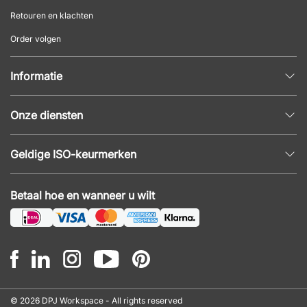
Retouren en klachten
Order volgen
Informatie
Privacybeleid
Onze diensten
Algemene voorwaarden
Inrichtingshulp
Populaire pagina's
Geldige ISO-keurmerken
Kantoormeubilair offerte
Nieuws en artikelen
ISO 9001
Akoestiek en geluidsproblemen
Betaal hoe en wanneer u wilt
ISO 14001
Montage
ISO 45001
© 2026 DPJ Workspace - All rights reserved