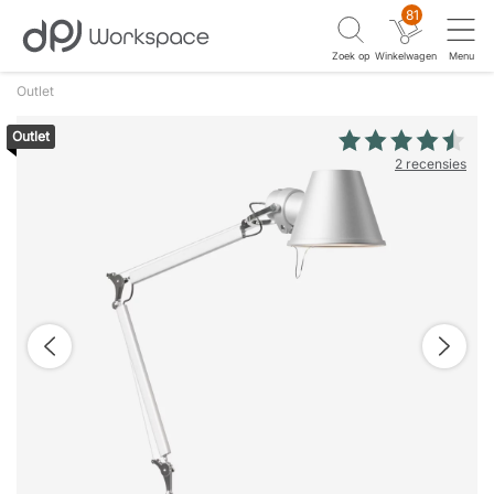
81
Zoek op
Winkelwagen
Menu
Outlet
Outlet
2 recensies