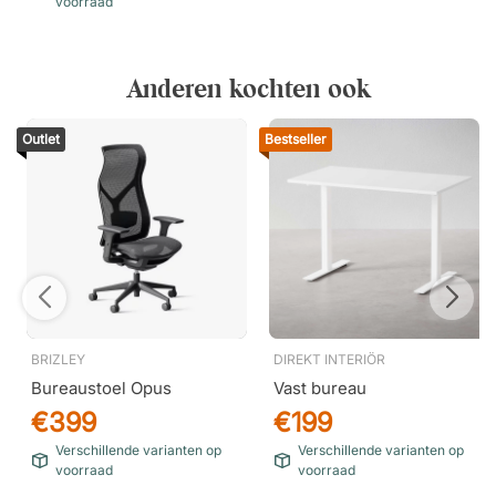
voorraad
Anderen kochten ook
Outlet
Bestseller
BRIZLEY
DIREKT INTERIÖR
Bureaustoel Opus
Vast bureau
€399
€199
Verschillende varianten op
Verschillende varianten op
voorraad
voorraad