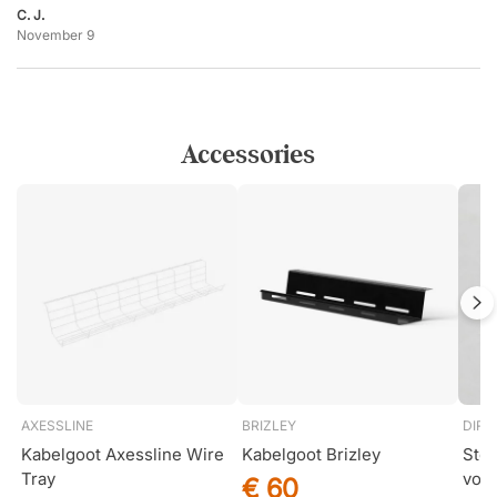
C. J.
November 9
Accessories
AXESSLINE
BRIZLEY
DIRE
Kabelgoot Axessline Wire
Kabelgoot Brizley
Stek
Tray
voud
€ 60