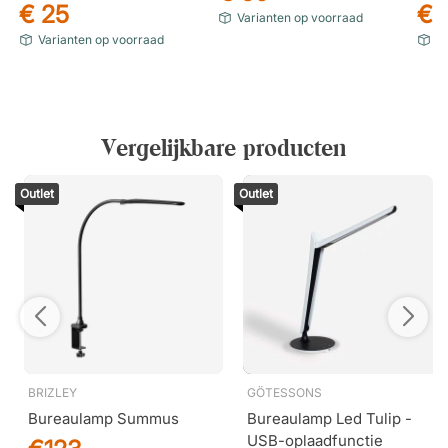
€ 25
€ 
Varianten op voorraad
Varianten op voorraad
Ar
Vergelijkbare producten
Outlet
Outlet
BRIZLEY
GÖTESSONS
Bureaulamp Summus
Bureaulamp Led Tulip -
USB-oplaadfunctie