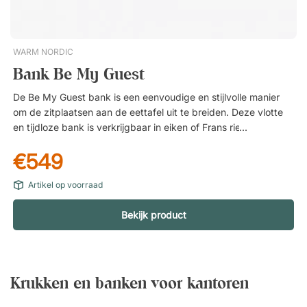
is een tijdloze kruk, ontworpen door Yngve Ekström in de jaren
1950. Met zijn zachte vormen en robuuste houten poten is hij
ideaal als extra zitplaats of bijzettafel. Eenvoudig te monteren.
WARM NORDIC
Royale zitting met zachte vormen. Gemaakt in Zweden.
Bank Be My Guest
Iconisch design uit de jaren 50.
De Be My Guest bank is een eenvoudige en stijlvolle manier
om de zitplaatsen aan de eettafel uit te breiden. Deze vlotte
en tijdloze bank is verkrijgbaar in eiken of Frans riet, en staat
ook mooi in de gang of wachtkamer. Massief onderstel in
€549
zwart, gelakt staal. Bankblad in massief eiken of Frans riet.
Artikel op voorraad
Bekijk product
Krukken en banken voor kantoren