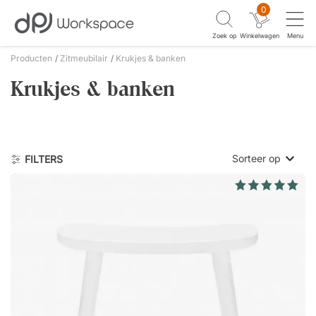
0
Zoek op
Winkelwagen
Menu
Producten
Zitmeubilair
Krukjes & banken
Krukjes & banken
Sorteer op
FILTERS
Laagste prijs
Hoogste prijs
Nieuwste eer