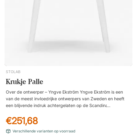
STOLAB
Krukje Palle
Over de ontwerper – Yngve Ekström Yngve Ekström is een
van de meest invloedrijke ontwerpers van Zweden en heeft
een blijvende indruk achtergelaten op de Scandinavische
designgeschiedenis. Geboren in 1913 in Hagafors in Småland
€251,68
begon hij al op 13-jarige leeftijd te werken in de oudste
meubelfabriek van Zweden. Daar legde hij de basis voor zijn
Verschillende varianten op voorraad
diepgaande kennis van het meubelmakersvak en ontwikkelde