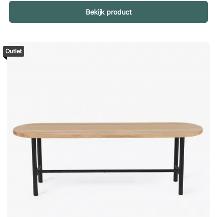
hij een uitzonderlijk gevoel voor materialen, constructie en
Bekijk product
verhoudingen. Met eenvoud, functionaliteit en ambachtelijke
kwaliteit als leidraad ontwierp Yngve Ekström meubels waarin
esthetiek en comfort samenkomen. Verschillende van zijn
ontwerpen zijn tijdloze klassiekers geworden, maar vooral de
Outlet
fauteuil Lamino uit de jaren 50 is synoniem geworden met zijn
naam. Zijn filosofie wordt treffend samengevat in het citaat:
“Een goede stoel hebben gemaakt is misschien geen slecht
levenswerk” – Yngve Ekström, 1960 in de krant Arbetet . Palle
– tijdloze functionaliteit in een klassieke vorm Palle is een
stijlvolle en tijdloze kruk, ontworpen door Yngve Ekström in de
jaren 50. Met zijn zacht afgeronde vormen en stevige houten
poten weerspiegelt hij de kern van het Scandinavische design
– waar functionaliteit en harmonieuze vorm samenkomen. De
royale zitting biedt comfortabel zitgemak en maakt de kruk
even geschikt als extra zitplaats wanneer nodig als praktische
bijzettafel. De doordachte constructie maakt hem eenvoudig
te monteren en tot een flexibele aanvulling in huis.
Vervaardigd in Zweden met grote zorg voor detail en kwaliteit
is Palle een duidelijk voorbeeld van iconisch design uit de
jaren 50 dat ook in hedendaagse interieurs relevant blijft.Palle