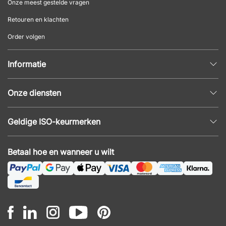
Onze meest gestelde vragen
Retouren en klachten
Order volgen
Informatie
Privacybeleid
Onze diensten
Algemene voorwaarden
Inrichtingshulp
Populaire pagina's
Geldige ISO-keurmerken
Kantoormeubilair offerte
Nieuws en artikelen
ISO 9001
Akoestiek en geluidsproblemen
Betaal hoe en wanneer u wilt
ISO 14001
Montage
ISO 45001