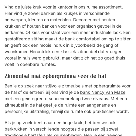
Vind de juiste kruk voor je kantoor in ons ruime assortiment.
Hier vind je zowel banken als krukjes in verschillende
ontwerpen, kleuren en materialen. Decoreer met houten
krukken of houten banken voor een organisch gevoel in de
eetkamer. Of kies voor staal voor een meer industriële look. Een
gestoffeerde zitting maakt de bank comfortabel om op te zitten
en geeft ook een mooie indruk in bijvoorbeeld de gang of
woonkamer. Herontdek een klassiek zitmeubel dat vroeger
vooral in huis werd gebruikt, maar dat zich net zo goed thuis
voelt in openbare ruimtes.
Zitmeubel met opbergruimte voor de hal
Ben je op zoek naar stijlvolle zitmeubels met opbergruimte voor
de hal of de entree? Bij ons vind je de
bank Nancy van Maze
,
met een geïntegreerd schoenenrek op twee niveaus. Met een
zitmeubel in de hal geef je de ruimte een aangename en
persoonlijke uitstraling, terwijl de ruimte ook praktischer wordt.
Als je op zoek bent naar een hoge kruk, hebben we ook
barkrukken
in verschillende hoogtes die passen bij zowel
traditionele bartafels als keukenbladen. Heb je een gewone