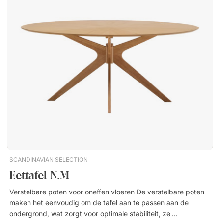
past Materiaal en duurzaamheid Extra slijtvaste oppervlakte
Krasbestendig tafelblad Duurzame materialen voor een lange
levensduurEen compacte en veelzijdige cafétafel die in
diverse maten en kleuren verkrijgbaar is. Ontworpen om
dagelijks gebruik in veeleisende omgevingen te weerstaan.
Extra slijtvast en krasbestendig. Duurzame materialen voor
een lange levensduur. Tijdloos design dat in elke omgeving
past.
SCANDINAVIAN SELECTION
Eettafel N.M
Verstelbare poten voor oneffen vloeren De verstelbare poten
maken het eenvoudig om de tafel aan te passen aan de
ondergrond, wat zorgt voor optimale stabiliteit, zelfs op