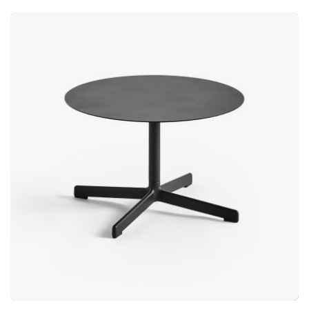
gepoedercoat staal vormt een duidelijk contrast met de
onderhoud aanbevolen. Gebruik bij voorkeur een tafelkleed en
zachte uitstraling van het hout en draagt tegelijkertijd bij aan
onderzetters om het oppervlak te beschermen tegen vlekken
een robuuste en duurzame constructie. De combinatie van
en hittemerken. Reinig de tafel met een licht vochtige doek en
materialen resulteert in een tafel die zowel functioneel als
een mild reinigingsmiddel en droog het oppervlak altijd direct
visueel aantrekkelijk is. Signatuurdesign van Norm Architects
daarna af. Voor dagelijks onderhoud is het voldoende om stof
Het ontwerp wordt gekenmerkt door de karakteristieke
te verwijderen met een zachte stofdoek of plumeau. Vermijd
vormtaal van Norm Architects, waarin eenvoud, verhoudingen
schurende of sterke chemicaliën zoals aceton, bleekmiddel of
en materialen centraal staan. Het resultaat is een tafel met een
oplosmiddelen, omdat deze het oppervlak kunnen
tijdloze esthetiek die gemakkelijk in verschillende interieurs
beschadigen. Scherpe voorwerpen dienen voorzichtig te
kan worden geïntegreerd. Over de ontwerpers – Norm
worden gebruikt om krassen te voorkomen. Houd er rekening
Architects Norm Architects is een design- en
mee dat lichtomstandigheden en de omgeving invloed kunnen
architectuurstudio gevestigd in Kopenhagen, opgericht in
hebben op hoe de kleur wordt waargenomen, wat een
2008 door Jonas Bjerre-Poulsen en Kasper Rønn. De studio
natuurlijk onderdeel is van de uitstraling van het materiaal.
staat bekend om haar doordachte en intuïtieve werkwijze,
Met de juiste zorg behoudt de tafel zijn elegantie en
waarbij elk project wordt gekenmerkt door kwaliteit,
functionaliteit – jaar na jaar.Exclusieve ovale tafel van walnoot
duurzaamheid en zorgvuldig geselecteerde materialen. Hun
of eikenhout – perfect als eet- of vergadertafel. Ervaar tijdloze
ontwerp kenmerkt zich door een tijdloze Scandinavische
duurzaamheid, luxe en hoge kwaliteit samen met Naanim!
esthetiek met strakke lijnen, minimalistische vormen en een
Tijdloos ontwerp dat altijd past. Verstelbare poten voor een
sterke focus op functie en harmonie. Snaregade is een
stabiele tafel op oneffen oppervlakken. Uniek nerfpatroon.
eettafel van Audo Copenhagen, ontworpen door het Deense
Biedt plaats aan 8 personen.
Norm Architects. Met ovaal blad en sculpturaal onderstel is