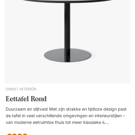
verzorgd geheel. Neu is een stabiele maar visueel slanke
cafétafel die geschikt is voor gebruik zowel binnen als buiten.
Het veelzijdige ontwerp past in de eetkamer en ook op het
terras. Behandeld voor buitengebruik. Beschikbaar met een
vierkante of ronde tafelblad. Strak ontwerp voor alle
omgevingen.
DIREKT INTERIÖR
Eettafel Rond
Duurzaam en slijtvast Met zijn strakke en tijdloze design past
de tafel in veel verschillende omgevingen en interieurstijlen –
van moderne eetruimtes thuis tot meer klassieke lunchruimtes
op het werk. Een duurzame en functionele oplossing voor wie