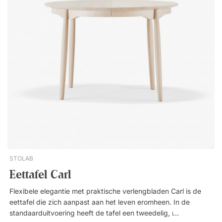
voorkomen. Reinig de tafel met een vochtige doek en een mild
reinigingsmiddel en droog onmiddellijk af. Vermijd sterke en
schurende chemicaliën die het oppervlak kunnen
beschadigen. Specificaties Rond tafelblad met uitnodigend
design Plaats voor maximaal 6 personen Stabiele en
decoratieve metalen basis Verstelbare vloerbeschermers voor
stabiliteit en bescherming Eenvoudige montage Verkrijgbaar in
verschillende uitvoeringenEettafel A.R heeft een ronde,
uitnodigende tafelblad en een stijlvolle basis die het een mooi
uitstraling geeft. Een stabiele tafel en gezellige
ontmoetingsplek op kantoor. Biedt plaats aan ongeveer 6
personen. Stevige basis van metaal. Eenvoudig te monteren.
STOLAB
Eettafel Carl
Flexibele elegantie met praktische verlengbladen Carl is de
eettafel die zich aanpast aan het leven eromheen. In de
standaarduitvoering heeft de tafel een tweedelig, rond