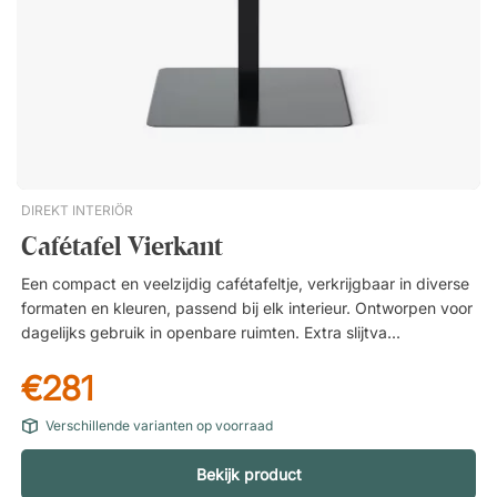
opleidingszalen en lunchrooms. Gemakkelijk in te klappen en
op te bergen. Slim en flexibel ontwerp. Duurzaam
laminaatblad. T-vormig stalen frame. Makkelijk op te vouwen.
Neemt weinig opslagruimte in beslag.
DIREKT INTERIÖR
Cafétafel Vierkant
Een compact en veelzijdig cafétafeltje, verkrijgbaar in diverse
formaten en kleuren, passend bij elk interieur. Ontworpen voor
dagelijks gebruik in openbare ruimten. Extra slijtvast en
krasbestendig. Duurzame materialen voor een lange
€281
levensduur. Tijdloos design dat in elke omgeving past.
Verschillende varianten op voorraad
Bekijk product