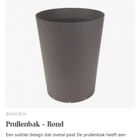
van echt leer die je werkplek een exclusieve look geeft.
Combineer gerust met andere leren producten uit dezelfde
serie voor een stijlvolle totaalindruk. Gemaakt van gerecycled,
echt Italiaans leer. Voorzien van een decoratieve, gestikte
rand. Met een aparte binnenring voor de afvalzak.
BIGSO BOX
Prullenbak - Rond
Een subtiel design dat overal past De prullenbak heeft een