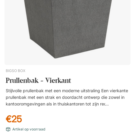
BIGSO BOX
Prullenbak - Vierkant
Stijlvolle prullenbak met een moderne uitstraling Een vierkante
prullenbak met een strak en doordacht ontwerp die zowel in
kantooromgevingen als in thuiskantoren tot zijn recht komt. De
strakke vorm en de minimalistische uitstraling maken hem tot
€25
een discreet maar stijlvol element bij het bureau. Creëer een
uniforme uitstraling Combineer de prullenbak gerust met
Artikel op voorraad
andere producten van Bigso Box om een harmonieuze en