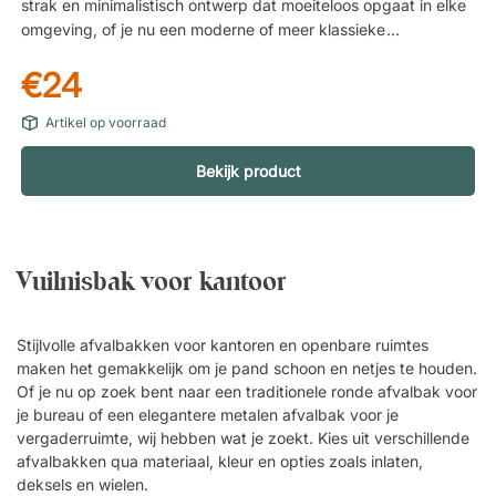
strak en minimalistisch ontwerp dat moeiteloos opgaat in elke
omgeving, of je nu een moderne of meer klassieke werkplek
hebt. Een eenvoudig detail dat een merkbaar verschil maakt
€24
wanneer je een rustige en harmonieuze sfeer wilt creëren.
Creëer een uniforme werkplek Wil je af van het gevoel van “bij
Artikel op voorraad
elkaar geraapte oplossingen” op kantoor? Deze prullenbak
maakt deel uit van de Bigso Box-serie en is eenvoudig te
Bekijk product
combineren met andere producten in dezelfde stijl. Zo creëer
je een samenhangend geheel – van bureau-opbergers tot
grotere oplossingen in de ruimte. Praktisch in het dagelijks
gebruik De ronde vorm maakt het eenvoudig om de
prullenbak te plaatsen, zelfs in kleinere ruimtes zoals onder
Vuilnisbak voor kantoor
een bureau of naast een stoel. Tegelijkertijd is hij ruim genoeg
voor dagelijkse papieren, notities en verpakkingen. Een ronde
Stijlvolle afvalbakken voor kantoren en openbare ruimtes
prullenbak met een strak en minimalistisch design. Combineer
maken het gemakkelijk om je pand schoon en netjes te houden.
hem met andere Bigso Box producten voor een uniforme
Of je nu op zoek bent naar een traditionele ronde afvalbak voor
uitstraling op uw werkplek. Stijlvol en minimalistisch ontwerp.
je bureau of een elegantere metalen afvalbak voor je
Mix en match met producten uit de rest van de serie.
vergaderruimte, wij hebben wat je zoekt. Kies uit verschillende
afvalbakken qua materiaal, kleur en opties zoals inlaten,
deksels en wielen.