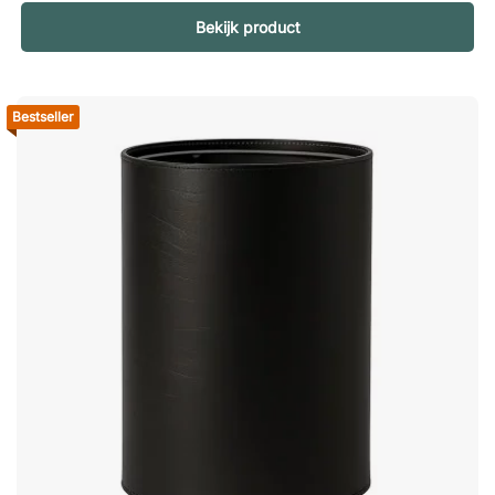
uniforme uitstraling op uw werkplek te creëren. Door
Bekijk product
verschillende onderdelen uit de serie te mixen en combineren
ontstaat een georganiseerde omgeving waarin functionaliteit
en esthetiek hand in hand gaan. Een vierkante prullenbak met
een strak en minimalistisch design. Combineer hem met
Bestseller
andere Bigso Box producten voor een uniforme uitstraling op
uw werkplek. Stijlvol en minimalistisch ontwerp. Mix en match
met producten uit de rest van de serie.