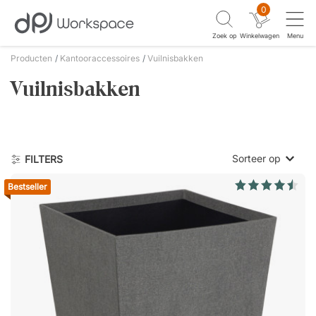
0
Zoek op
Winkelwagen
Menu
Producten
Kantooraccessoires
Vuilnisbakken
Vuilnisbakken
Sorteer op
FILTERS
Bestseller
Laagste prijs
Hoogste prijs
Nieuwste eer