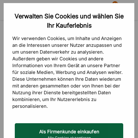
81
Verwalten Sie Cookies und wählen Sie
Suche
Warenkorb
Menü
Ihr Kauferlebnis
Produkte
Akustiklösungen
Zubehör
Zubehör
Wir verwenden Cookies, um Inhalte und Anzeigen
an die Interessen unserer Nutzer anzupassen und
um unseren Datenverkehr zu analysieren.
Außerdem geben wir Cookies und andere
Informationen von Ihrem Gerät an unsere Partner
Sortierung
FILTRERA
für soziale Medien, Werbung und Analysen weiter.
Diese Unternehmen können Ihre Daten wiederum
Geringster Pr
mit anderen gesammelten oder von Ihnen bei der
Nutzung ihrer Dienste bereitgestellten Daten
Höchster Pre
kombinieren, um Ihr Nutzererlebnis zu
personalisieren.
Neueste zuer
Als Firmenkunde einkaufen
Alle Cookies akzeptieren