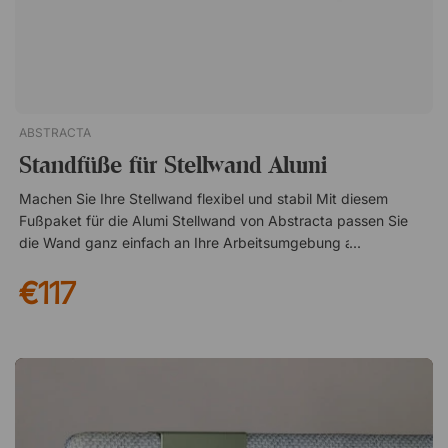
ABSTRACTA
Standfüße für Stellwand Alumi
Machen Sie Ihre Stellwand flexibel und stabil Mit diesem
Fußpaket für die Alumi Stellwand von Abstracta passen Sie
die Wand ganz einfach an Ihre Arbeitsumgebung an. Wählen
Sie zwischen Rollen für mehr Mobilität oder Standfüßen für
€117
eine feste Position. Durchdachtes Design in dezentem Look
Das Fußpaket ist in einem stilvollen Grau gehalten und fügt
sich in die meisten Umgebungen ein. Eine funktionale Lösung,
die das Design der Stellwand ergänzt, ohne visuell zu
dominieren. Praktische Maße für die richtige Funktion Die
Standfüße erhöhen die Stellwand um 3 cm und sorgen für eine
stabile Basis. Mit Rollen beträgt die Höhe 10 cm, wodurch sich
die Stellwand bei Bedarf leicht bewegen lässt. Komplettes Set