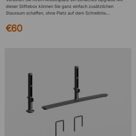
dieser Stiftebox können Sie ganz einfach zusätzlichen
Stauraum schaffen, ohne Platz auf dem Schreibtisch zu
beanspruchen. Hängen Sie sie direkt über die Bildschirmkante
€60
und schaffen Sie eine leicht zugängliche Lösung. Einfache
Montage ohne Aufwand Die Stiftebox ist für ScreenIT A30
Bildschirme konzipiert und lässt sich ohne Werkzeug einfach
einhängen. Ideal, wenn Sie schnell etwas am Arbeitsplatz
verändern möchten. Flexibel nutzbar je nach Bedarf Neben
Stiften kann die Box auch für andere Dinge genutzt werden.
Bewahren Sie darin Gegenstände auf, die Sie griffbereit haben
möchten – wie Schlüssel oder kleine Dinge, die sonst leicht
herumliegen. Ein stilvoller Stifthalter für alle ScreenIT A30
Trennwände von Götessons. Er hängt über der
Trennwandkante und bietet Platz für Stifte und kleine
Gegenstände. Passend für alle ScreenIT A30
Tischtrennwände Lässt sich leicht an die Trennwand hängen
Elegantes Design aus geraden und geschwungenen Linien