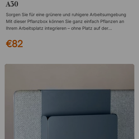
A30
Sorgen Sie für eine grünere und ruhigere Arbeitsumgebung
Mit dieser Pflanzbox können Sie ganz einfach Pflanzen an
Ihrem Arbeitsplatz integrieren – ohne Platz auf dem
Schreibtisch zu beanspruchen. Hängen Sie sie direkt über die
€82
Bildschirmkante und schaffen Sie eine abgeschirmte,
angenehme Umgebung, in der Sie sich besser konzentrieren
können – egal ob im Homeoffice oder im Büro. Einfache
Montage ohne Aufwand Die Pflanzbox ist für ScreenIT A30
Bildschirme konzipiert und lässt sich ganz ohne Werkzeug
anbringen. Ideal, wenn Sie schnell die Atmosphäre am
Arbeitsplatz verändern möchten. Flexibel nutzbar je nach
Bedarf Neben Pflanzen kann die Box auch zur Aufbewahrung
genutzt werden. Bewahren Sie darin Dinge auf, die Sie
griffbereit haben möchten – wie Stifte oder kleine
Gegenstände, die sonst leicht herumliegen. Ein stilvoller
Blumentopf für alle ScreenIT A30 Trennwände von Götessons.
Einfach über die Kante hängen und mit Pflanzen für eine
ruhige Arbeitsatmosphäre füllen. Passend für alle ScreenIT
A30 Tischtrennwände Lässt sich leicht an die Trennwand