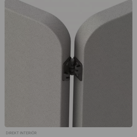
regelmäßig genutzt und bewegt werden. Alles, was du
brauchst – in einem Set Das Set enthält Unterlegscheiben,
Stifte und Schrauben für die Montage sowie ein Werkzeug für
den direkten Einsatz. Zusätzliche Teile sind nicht erforderlich,
und die Montage erfolgt schnell und unkompliziert vor
Ort. Verbindungsbeschläge zum Verbinden von drei Calm
Stellwänden. Lieferung im 6er-Set mit zwei
Befestigungspunkten pro Trennwand für eine einfache und
stabile Montage. Das Set enthält 6 Beschläge, 6 Stifte und 12
Schrauben Werkzeug zum Verbinden der Trennwände wird
mitgeliefert
DIREKT INTERIÖR