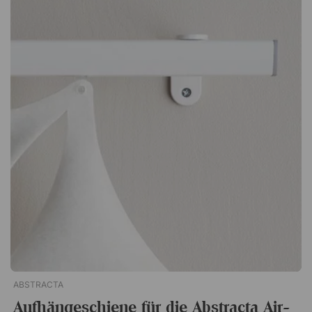
haben Sie alles direkt vor sich. So fällt es leichter, konzentriert
zu bleiben.Ein Aufbewahrungsfach für alle ScreenIT A30
Trennwände von Götessons. Es wird über die Kante gehängt
und eignet sich ideal für z. B. Papier und Notizblöcke.
Passend für alle ScreenIT A30 Tischtrennwände Lässt sich
leicht an die Trennwand hängen Elegantes Design aus
geraden und geschwungenen Linien
ABSTRACTA
Aufhängeschiene für die Abstracta Air-