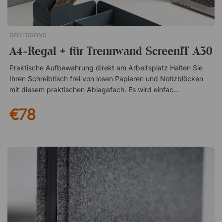
GÖTESSONS
A4-Regal + für Trennwand ScreenIT A30
Praktische Aufbewahrung direkt am Arbeitsplatz Halten Sie
Ihren Schreibtisch frei von losen Papieren und Notizblöcken
mit diesem praktischen Ablagefach. Es wird einfach über die
Kante Ihrer ScreenIT A30-Trennwand gehängt und bietet
€78
zusätzliche Ablagefläche genau dort, wo Sie sie benötigen.
Ideal, wenn wichtige Unterlagen griffbereit sein sollen, ohne
wertvollen Platz auf dem Schreibtisch zu beanspruchen.
Einfach einhängen – keine Montage erforderlich Das Fach wird
unkompliziert über die Oberkante der Trennwand gehängt
und sitzt stabil ohne aufwendige Installation. Werkzeuge
werden nicht benötigt, und bei Bedarf lässt sich die Ablage
schnell umplatzieren. Dadurch entsteht eine flexible Lösung
für Arbeitsplätze, die sich im Laufe des Tages
unterschiedlichen Aufgaben anpassen müssen. Design
passend zu ScreenIT A30 Die Ablage ist so gestaltet, dass sie