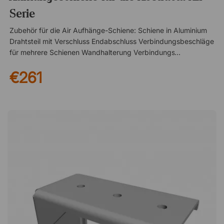
Serie
Zubehör für die Air Aufhänge-Schiene: Schiene in Aluminium
Drahtsteil mit Verschluss Endabschluss Verbindungsbeschläge
für mehrere Schienen Wandhalterung Verbindungsbeschlag
für das Air-Produkt Deckenhalterung für T-Profil 25
€261
mmSchiene für Produkte der Abstracta Air-Serie, mit der Sie
Ihren Schallabsorber an Decke oder Wand befestigen können.
Die Schiene wird mit sämtlichem Zubehör geliefert. Zur
Montage an Decke oder Wand geeignet Komplett mit
Montage-Zubehör Passend für alle frei hängenden
Schallabsorber der Air-Serie von Abstracta