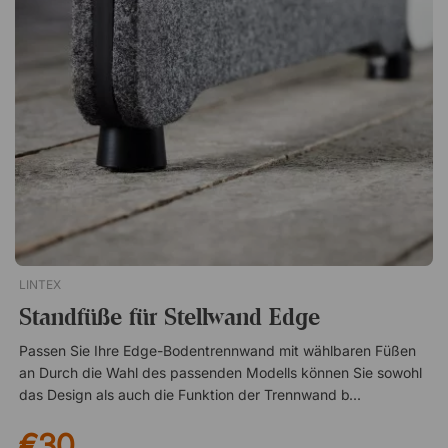
zu allen ScreenIT A30-Trennwänden passt und sich
harmonisch in den Arbeitsplatz einfügt. Das stilvolle Design
kombiniert gerade und weich geschwungene Linien und sorgt
für ein modernes Erscheinungsbild – sowohl im Büro als auch
im Homeoffice. Ein Aufbewahrungsregal für alle ScreenIT A30
Trennwände von Götessons. Es wird über die Kante gehängt
und eignet sich ideal für z. B. Papier und Notizblöcke.
Passend für alle ScreenIT A30 Tischtrennwände Lässt sich
leicht an die Trennwand hängen Elegantes Design aus
geraden und geschwungenen Linien
LINTEX
Standfüße für Stellwand Edge
Passen Sie Ihre Edge-Bodentrennwand mit wählbaren Füßen
an Durch die Wahl des passenden Modells können Sie sowohl
das Design als auch die Funktion der Trennwand beeinflussen,
sodass sie harmonisch zur übrigen Einrichtung des Raumes
€30
passt. Die Füße sind in vier verschiedenen Varianten erhältlich,