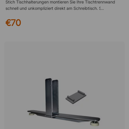
Stich Tischhalterungen montieren Sie Ihre Tischtrennwand
schnell und unkompliziert direkt am Schreibtisch. Sie erhalten
eine stabile Lösung, die die Trennwand den ganzen Arbeitstag
€70
über sicher an ihrem Platz hält – ganz ohne aufwendige
Installation. Im Set geliefert Die Stich Tischhalterungen werden
paarweise geliefert und sind speziell als Zubehör für die Stitch
Tischtrennwand entwickelt – eine einfache Lösung für einen
funktionaleren und durchdachten Arbeitsplatz. Zubehör für
die Stitch Tischtrennwand von Abstracta, zur Befestigung der
Wand am Schreibtisch. Geeignet für Front- und Seitenpaneele
und wird im 2er-Set geliefert. Zubehör für die Tischtrennwand
Stich Geeignet für Front- und Seitenmontage Wird im 2er-Set
geliefert