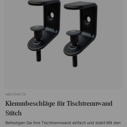
Aktivität stabil steht, wodurch er sich sowohl für offene
Bürolandschaften als auch für Besprechungsbereiche eignet.
Komplettset – vier Beine pro Paket Jedes Paket enthält zwei
Beinpaare, insgesamt vier Stück, und bietet damit eine
vollständige Lösung für einen Bodenparavent. Ein praktisches
und durchdachtes Zubehör, das Ihren ScreenIt A30 sowohl
funktional als auch anpassungsfähig macht. Standfüße für
Stellwände ScreenIt A30 von Götessons, erhältlich mit oder
ohne feststellbare Rollen. Im Set sind zwei Paare, insgesamt
vier Beine, enthalten. Für freistehende Stellwände 4 Beine pro
Set Feststellbare Rollen als Option Passend für den ScreenIt
A30 Stellwand
ABSTRACTA
Klemmbeschläge für Tischtrennwand
Stitch
Befestigen Sie Ihre Tischtrennwand einfach und stabil Mit den