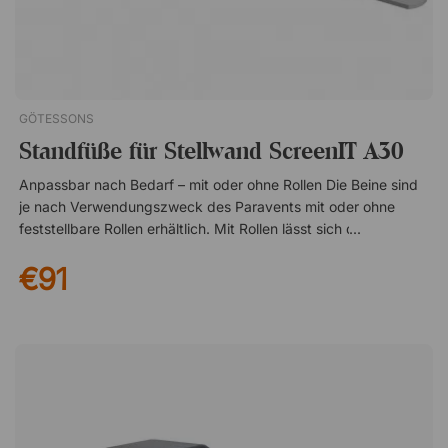
GÖTESSONS
Standfüße für Stellwand ScreenIT A30
Anpassbar nach Bedarf – mit oder ohne Rollen Die Beine sind
je nach Verwendungszweck des Paravents mit oder ohne
feststellbare Rollen erhältlich. Mit Rollen lässt sich der
Paravent einfach zwischen verschiedenen Arbeitsbereichen
€91
bewegen, während die Feststellfunktion sicherstellt, dass er
stabil an seinem Platz bleibt. Entscheiden Sie sich für Beine
ohne Rollen, erhalten Sie eine feste und stabile Installation, die
sich hervorragend für dauerhafte Aufstellungen eignet. Stabile
Konstruktion für freistehende Platzierung Das Beinpakket ist
so konzipiert, dass es dem ScreenIt A30 eine sichere und
ausgewogene Basis verleiht. Die Konstruktion gewährleistet,
dass der Bodenparavent auch in Umgebungen mit hoher