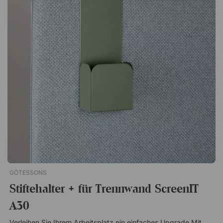
– montagebereit Das Set enthält zwei Füße und ist speziell für
die Alumi Stellwand entwickelt. Eine praktische Lösung, um
Ihren Arbeitsplatz flexibel und funktional zu
gestalten. Standfüße passend für die Alumi Stellwände von
Abstracta. Das Set enthält zwei Beine, wahlweise mit Rollen
oder Stellfüßen, mit oder ohne Verbindungsfunktion. Passend
für Alumi Stellwände Grau lackiert Stellfußhöhe: 3 cm vom
Boden Rollenhöhe: 10 cm vom Boden 2 Beine pro Set
GÖTESSONS
Stiftehalter + für Trennwand ScreenIT
A30
Verleihen Sie Ihrem Arbeitsplatz ein einfaches Upgrade Mit