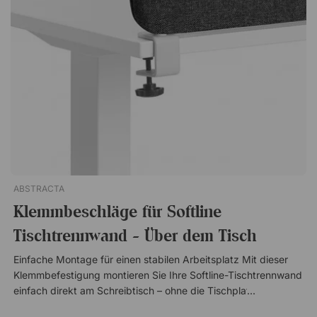
denen Möbel im Laufe der Zeit umgestellt oder angepasst
werden müssen. Für verschiedene Tischtypen geeignet Der
Klemmhalter passt für Tischplatten mit einer Stärke von bis zu
42 mm und ist damit mit den meisten Standardtischen auf
dem Markt kompatibel. Eine durchdachte Lösung, die
Funktion, Flexibilität und einfache Installation
vereint. Klemmbeschläge für ScreenIt Tischtrennwände von
Götessons. Verwenden Sie zwei Beschläge für Trennwände bis
160 cm und drei für Trennwände von 180 bis 200 cm. Klemmt
die Trennwand einfach an die Tischplatte Erfordert kein
Bohren in der Tischplatte Passend für Tischplatten mit einer
maximalen Dicke von 42 mm
ABSTRACTA
Klemmbeschläge für Softline
Tischtrennwand - Über dem Tisch
Einfache Montage für einen stabilen Arbeitsplatz Mit dieser
Klemmbefestigung montieren Sie Ihre Softline-Tischtrennwand
einfach direkt am Schreibtisch – ohne die Tischplatte zu
beschädigen. Die Halterung sorgt für eine stabile und sichere