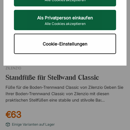
Als Privatperson einkaufen
Alle Cookies akzeptieren
Cookie-Einstellungen
ZILENZIO
Standfüße für Stellwand Classic
Füße für die Boden-Trennwand Classic von Zilenzio Geben Sie
Ihrer Boden-Trennwand Classic von Zilenzio mit diesen
praktischen Stellfüßen eine stabile und stilvolle Basis. Die Füße
wurden speziell entwickelt, um die Boden-Trennwand Classic
€63
zu ergänzen und ermöglichen es, die Trennwand frei im Raum
zu platzieren. Perfekt für Büros, Besprechungsräume oder
Einige Varianten auf Lager
offene Arbeitsumgebungen, in denen Sie Abschirmung