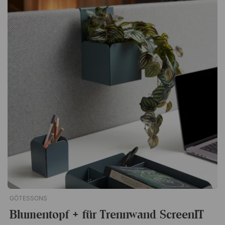
einer ruhigeren Klangumgebung beitragen. Die Lösung eignet
sich besonders gut für offene Bürolandschaften, in denen ein
großer Bedarf an flexibler Raumaufteilung besteht. Komplettes
Fußpaket für einfache Montage Das Paket enthält ein
komplettes Fußpaket zusammen mit Verbindungsbeschlägen,
die die Installation einfach machen. Die Teile sind speziell für
die Boden-Trennwände Soneo und Softline von Abstracta
angepasst und gewährleisten eine stabile und funktionale
Verbindung. Aufbaupaket für die Stellwände Soneo und
Softline von Abstracta. Komplettes Beinset inklusive
Verbindungselementen zum Verbinden von zwei Wänden. Zur
Verbindung von zwei Stellwänden Passend für die Wände
Soneo und Softline
GÖTESSONS
Blumentopf + für Trennwand ScreenIT