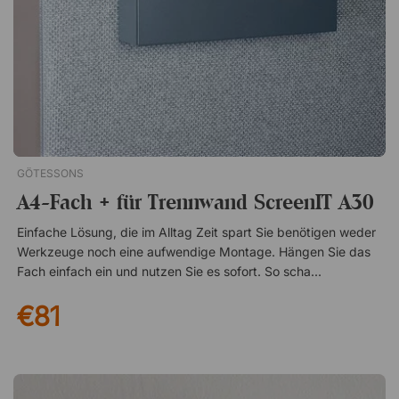
hängen Elegantes Design aus geraden und geschwungenen
Linien Auch als praktische Aufbewahrungsbox verwendbar
GÖTESSONS
A4-Fach + für Trennwand ScreenIT A30
Einfache Lösung, die im Alltag Zeit spart Sie benötigen weder
Werkzeuge noch eine aufwendige Montage. Hängen Sie das
Fach einfach ein und nutzen Sie es sofort. So schaffen Sie
schnell mehr Ordnung – zum Beispiel vor einem Meeting oder
€81
während eines intensiven Arbeitstags. Alles griffbereit – direkt
am Bildschirm Das Fach wird einfach über den Rand Ihres
ScreenIT A30-Bildschirms gehängt, sodass Sie die
vorhandene Fläche optimal nutzen. Schluss mit der Suche
nach wichtigen Unterlagen in Stapeln oder Schubladen – hier