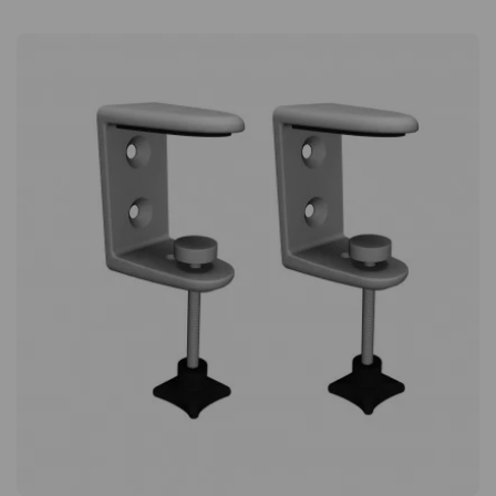
schaffen, die Akustik verbessern oder Flächen flexibel
aufteilen möchten. Stabile Konstruktion für freistehende
Platzierung Mit diesen Füßen kann die Boden-Trennwand
Classic frei auf dem Boden platziert werden, ohne an Wand
oder Decke montiert werden zu müssen. Die stabile
Konstruktion sorgt dafür, dass die Trennwand auch in
Umgebungen, in denen sie täglich bewegt oder genutzt wird,
sicher steht. Dadurch werden sie zu einem praktischen
Zubehör für dynamische Arbeitsplätze, an denen Möbel und
Raumteiler häufig an wechselnde Bedürfnisse angepasst
werden müssen. Ergänzen Sie Ihre Boden-Trennwand Classic
Die Füße werden einzeln verkauft, und pro Boden-Trennwand
werden zwei Stück benötigt. Sie sind speziell für die Boden-
Trennwand Classic von Zilenzio angepasst und gewährleisten
sowohl eine passende Montage als auch eine stabile Funktion.
Ein einfaches, aber wichtiges Zubehör, das dafür sorgt, dass
Ihre Boden-Trennwand in der Arbeitsumgebung optimal
funktioniert. Standfüße für Stellwände Classic von Zilenzio, in
verschiedenen Farben erhältlich. Die Füße werden einzeln
verkauft; pro Stellwand werden zwei benötigt. Für
freistehende Stellwände Passend für den Classic Stellwände