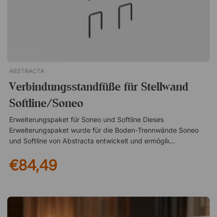
ABSTRACTA
Verbindungsstandfüße für Stellwand
Softline/Soneo
Erweiterungspaket für Soneo und Softline Dieses
Erweiterungspaket wurde für die Boden-Trennwände Soneo
und Softline von Abstracta entwickelt und ermöglicht es, zwei
Trennwände einfach zu einer stabilen Einheit zu verbinden.
€84,49
Mithilfe der mitgelieferten Verbindungsbeschläge können Sie
größere Abschirmungen schaffen und die Arbeitsumgebung
an die Bedürfnisse des Raumes anpassen. Flexible Lösung zur
Abschirmung Durch das Verbinden von zwei Boden-
Trennwänden können Sie problemlos umfangreichere
Trennwandlösungen aufbauen, die zu mehr Privatsphäre und