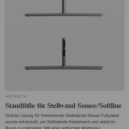
Tisch. Tischbeschläge aus poliertem Aluminium für die
Tischtrennwand Domo von Abstracta. Die Klemme passt für
Platten mit maximaler Stärke von 45 mm. Lieferung im 2er-
Set. Zubehör für die Tischtrennwand Domo Für Tischplatten
bis max. 45 mm Stärke Wird im 2er-Set geliefert
ABSTRACTA
Standfüße für Stellwand Soneo/Softline
Stabile Lösung für freistehende Stellwände Dieses Fußpaket
wurde entwickelt, um Stellwände freistehend und stabil im
Raum zu platzieren. Mit einer einfachen Montage schaffen Sie