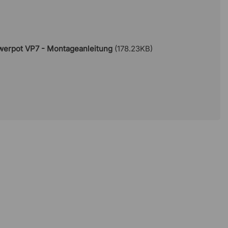
2,4 kg
Verner Panton
werpot VP7 - Montageanleitung
(178.23KB)