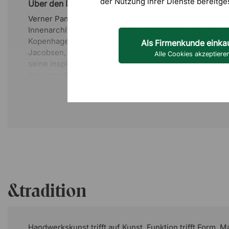
der Nutzung ihrer Dienste bereitge
Über den Designer - Verner Panton
Verner Panton, geboren 1926 in Kopenhagen, war ein d
Innenarchitekt und Farbtheoretiker. Er studierte an de
Kopenhagen und arbeitete ein paar Jahre im Zeichenb
Als Firmenkunde einka
Jacobsen, bevor er 1955 sein eigenes Büro gründete. Pa
Alle Cookies akzeptiere
seine inspirierende und farbenfrohe Persönlichkeit bek
in seinen Arbeiten widerspiegelt. Er zählt zu den bede
innovativsten Designern der zweiten Hälfte des 20. Jah
seiner bekanntesten Werke werden seit Jahrzehnten 
produziert, und seine unkonventionellsten Kreationen
Preisen ausgezeichnet.
&tradition
Handwerkskunst trifft auf Kunst. Funktion trifft Form. Mat