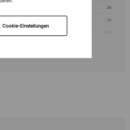
sieren.
Ja
alten
Ja
Cookie-Einstellungen
3 m
E27
100 W
2700 K
1521 lm
220-240V
IP20
Metall