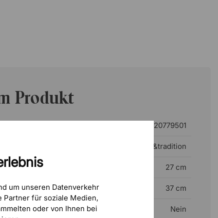
um Produkt
20779501
&tradition
rlebnis
27 cm
und um unseren Datenverkehr
37 cm
 Partner für soziale Medien,
mmelten oder von Ihnen bei
l
Nein