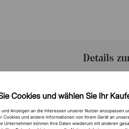
Details z
Referenznummer
legendären Verner
Marke
r bis heute als Ikone
Sie Cookies und wählen Sie Ihr Kaufe
ch durch ihre
Höhe
perfekter Balance
 schönen Farben. Egal
e und Anzeigen an die Interessen unserer Nutzer anzupassen 
Durchmesser
pe hinterlässt stets
r Cookies und andere Informationen von Ihrem Gerät an unsere
se Unternehmen können Ihre Daten wiederum mit anderen gesa
Inklusive Leuchtmitte